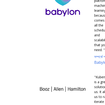
platfo
machi
learnin
becaus
comes 
all the
schedu
and
scalabil
that y
need. "
সম্পর্কে প
Babyl
"Kuber
is a gr
solutio
us. It 
us to r
iterate