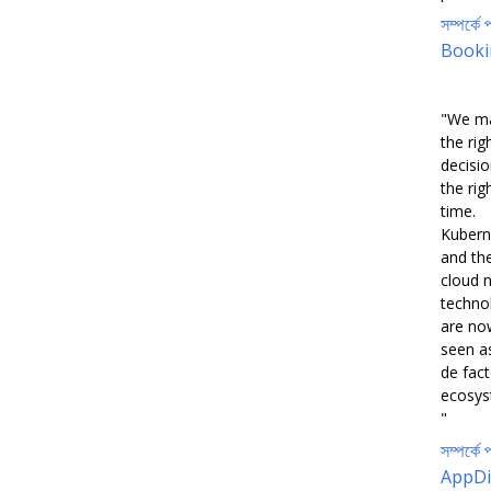
সম্পর্কে প
Booki
"We m
the rig
decisio
the rig
time.
Kubern
and th
cloud n
techno
are no
seen a
de fac
ecosys
"
সম্পর্কে প
AppDi