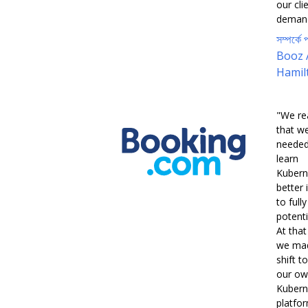
our cli
demand
সম্পর্কে প
Booz 
Hamil
"We re
that w
needed
learn
Kubern
better 
to full
potentia
At that
we ma
shift to
our o
Kubern
platfor