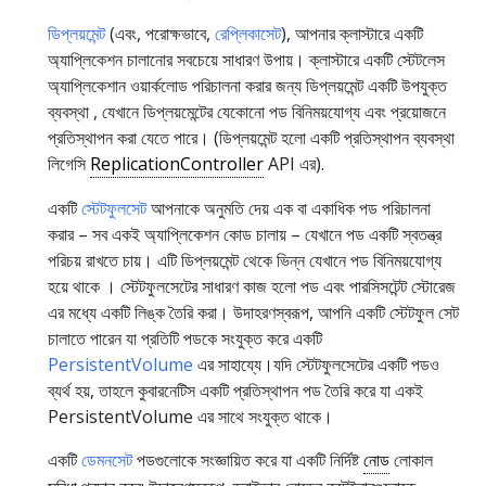
ডিপ্লয়মেন্ট
(এবং, পরোক্ষভাবে,
রেপ্লিকাসেট
), আপনার ক্লাস্টারে একটি
অ্যাপ্লিকেশন চালানোর সবচেয়ে সাধারণ উপায়। ক্লাস্টারে একটি স্টেটলেস
অ্যাপ্লিকেশান ওয়ার্কলোড পরিচালনা করার জন্য ডিপ্লয়মেন্ট একটি উপযুক্ত
ব্যবস্থা , যেখানে ডিপ্লয়মেন্টের যেকোনো পড বিনিময়যোগ্য এবং প্রয়োজনে
প্রতিস্থাপন করা যেতে পারে। (ডিপ্লয়মেন্ট হলো একটি প্রতিস্থাপন ব্যবস্থা
লিগেসি
ReplicationController
API এর).
একটি
স্টেটফুলসেট
আপনাকে অনুমতি দেয় এক বা একাধিক পড পরিচালনা
করার – সব একই অ্যাপ্লিকেশন কোড চালায় – যেখানে পড একটি স্বতন্ত্র
পরিচয় রাখতে চায়। এটি ডিপ্লয়মেন্ট থেকে ভিন্ন যেখানে পড বিনিময়যোগ্য
হয়ে থাকে । স্টেটফুলসেটের সাধারণ কাজ হলো পড এবং পারসিসটেন্ট স্টোরেজ
এর মধ্যে একটি লিঙ্ক তৈরি করা। উদাহরণস্বরূপ, আপনি একটি স্টেটফুল সেট
চালাতে পারেন যা প্রতিটি পডকে সংযুক্ত করে একটি
PersistentVolume
এর সাহায্যে।যদি স্টেটফুলসেটের একটি পডও
ব্যর্থ হয়, তাহলে কুবারনেটিস একটি প্রতিস্থাপন পড তৈরি করে যা একই
PersistentVolume এর সাথে সংযুক্ত থাকে।
একটি
ডেমনসেট
পডগুলোকে সংজ্ঞায়িত করে যা একটি নির্দিষ্ট
নোড
লোকাল