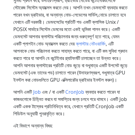
সুবিধা প্রদান করে; উদাহরণস্বরূপ, ড্রাইভার নোডের কন্টেইনারগুলোকে
স্টোরেজ সিস্টেম অ্যাক্সেস করতে দেয়। আপনি তখন ডেমনসেট ব্যবহার করতে
পারেন যখন ড্রাইভার, বা অন্যান্য নোড-লেভেলের সার্ভিস,নোডে চালাতে হবে
যেখানে এটি দরকারী। ডেমনসেটের প্রতিটি পড একটি ক্লাসিক Unix /
POSIX সার্ভারে সিস্টেম ডেমনের মতো একই ভূমিকা পালন করে। একটি
ডেমনসেট আপনার ক্লাস্টার পরিচালনার জন্য গুরুত্বপূর্ণ হতে পারে, যেমন
একটি প্লাগইন নোড অ্যাক্সেস করতে দেয়
ক্লাস্টার নেটওয়ার্কিং
, এটি
আপনাকে নোড পরিচালনা করতে সাহায্য করতে পারে, বা এটি কম সুবিধা প্রদান
করতে পারে যা আপনি যে কন্টেইনার প্ল্যাটফর্মটি চালাচ্ছেন তা উন্নত করে।
আপনি আপনার ক্লাস্টারের প্রতিটি নোড জুড়ে বা শুধুমাত্র একটি উপসেট জুড়ে
ডেমনসেট (এবং তাদের পড) চালাতে পারেন (উদাহরণস্বরূপ, শুধুমাত্র GPU
ইনস্টল করা নোডগুলিতে GPU এক্সিলারেটর ড্রাইভার ইনস্টল করুন)।
আপনি একটি
Job
এবং / বা একটি
CronJob
ব্যবহার করতে পারেন যা
কাজগুলোকে চিহ্নিত করবে যা সমাপ্তির জন্য চলবে পরে থামবে। একটি Job
একটি একক টাস্কের প্রতিনিধিত্ব করে, যেখানে প্রতিটি CronJob একটি
শিডিউল অনুযায়ী পুনরাবৃত্তি করে।
এই বিভাগে অন্যান্য বিষয়: