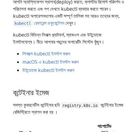
আপনি অ্যাপ্লিকেশন স্থাপন(deploy) করতে, ক্লাস্টার রিসোর্স পরিদর্শন ও
পরিচালনা করতে এবং লগ দেখতে kubectl ব্যবহার করতে পারেন।
kubectl অপারেশনগুলোর একটি সম্পূর্ণ তালিকা সহ আরও তথ্যের জন্য,
রেফারেন্স ডকুমেন্টেশন
দেখুন।
kubectl
kubectl বিভিন্ন লিনাক্স প্ল্যাটফর্ম, ম্যাকওস এবং উইন্ডোজে
ইনস্টলযোগ্য। নীচে আপনার পছন্দের অপারেটিং সিস্টেম খুঁজুন।
লিনাক্সে kubectl ইনস্টল করুন
macOS এ kubectl ইনস্টল করুন
উইন্ডোজে kubectl ইনস্টল করুন
কন্টেইনার ইমেজ
সমস্ত কুবারনেটিস কন্টেইনার ছবি
কন্টেইনার ইমেজ
registry.k8s.io
রেজিস্ট্রিতে স্থাপন করা হয় ।
সাপোর্টেড