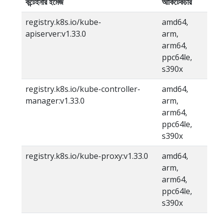
কন্টেইনার ইমেজ
আর্কিটেকচার
registry.k8s.io/kube-
amd64,
apiserver:v1.33.0
arm,
arm64,
ppc64le,
s390x
registry.k8s.io/kube-controller-
amd64,
manager:v1.33.0
arm,
arm64,
ppc64le,
s390x
registry.k8s.io/kube-proxy:v1.33.0
amd64,
arm,
arm64,
ppc64le,
s390x