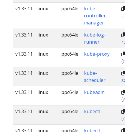
v1.33.11
linux
ppc64le
kube-
dl
controller-
cont
manager
v1.33.11
linux
ppc64le
kube-log-
dl
runner
runn
v1.33.11
linux
ppc64le
kube-proxy
dl
(
চেকস
v1.33.11
linux
ppc64le
kube-
dl
scheduler
sche
v1.33.11
linux
ppc64le
kubeadm
dl
(
চেকস
v1.33.11
linux
ppc64le
kubectl
dl
(
চেকস
v1.33.11
linux
ppc64le
kubectl-
dl