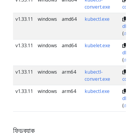
convert.exe
conv
v1.33.11
windows
amd64
kubectl.exe
dl.k
(
চেকস
v1.33.11
windows
amd64
kubelet.exe
dl.k
(
চেকস
v1.33.11
windows
arm64
kubectl-
dl
convert.exe
conv
v1.33.11
windows
arm64
kubectl.exe
dl.k
(
চেকস
ফিডব্যাক