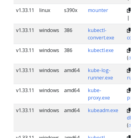
v1.33.11
linux
s390x
mounter
dl
|
স্বাক
v1.33.11
windows
386
kubectl-
dl
convert.exe
conv
v1.33.11
windows
386
kubectl.exe
dl
(
চেকস
v1.33.11
windows
amd64
kube-log-
dl
runner.exe
runn
v1.33.11
windows
amd64
kube-
dl
proxy.exe
prox
v1.33.11
windows
amd64
kubeadm.exe
dl.k
(
চেকস
v1.33.11
windows
amd64
kubectl-
dl