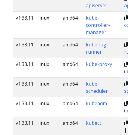
apiserver
apis
v1.33.11
linux
amd64
kube-
dl
controller-
cont
manager
v1.33.11
linux
amd64
kube-log-
dl
runner
runn
v1.33.11
linux
amd64
kube-proxy
dl
(
চেকস
v1.33.11
linux
amd64
kube-
dl
scheduler
sche
v1.33.11
linux
amd64
kubeadm
dl
(
চেকস
v1.33.11
linux
amd64
kubectl
dl
|
স্বাক