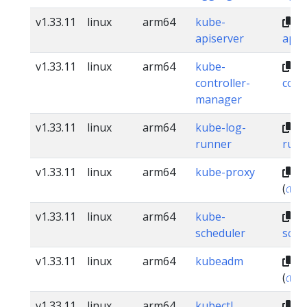
v1.33.11
linux
arm64
kube-
dl
apiserver
apis
v1.33.11
linux
arm64
kube-
dl
controller-
cont
manager
v1.33.11
linux
arm64
kube-log-
dl
runner
runn
v1.33.11
linux
arm64
kube-proxy
dl
(
চেকস
v1.33.11
linux
arm64
kube-
dl
scheduler
sche
v1.33.11
linux
arm64
kubeadm
dl
(
চেকস
v1.33.11
linux
arm64
kubectl
dl