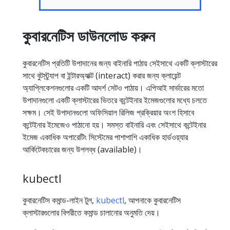
কুবারনেটিস ডাউনলোড করুন
কুবারনেটিস প্রতিটি উপাদানের জন্য বাইনারি পাঠায় সেইসাথে একটি ক্লাস্টারের
সাথে বুটস্ট্র্যাপ বা ইন্টারঅ্যাক্ট (interact) করার জন্য ক্লায়েন্ট
অ্যাপ্লিকেশনগুলোর একটি আদর্শ সেটও পাঠায়। এপিআই সার্ভারের মতো
উপাদানগুলো একটি ক্লাস্টারের ভিতরে কন্টেইনার ইমেজগুলোর মধ্যে চলতে
সক্ষম। সেই উপাদানগুলো অফিসিয়াল রিলিজ প্রক্রিয়ার অংশ হিসাবে
কন্টেইনার ইমেজেও পাঠানো হয়। সমস্ত বাইনারি এবং সেইসাথে কন্টেইনার
ইমেজ একাধিক অপারেটিং সিস্টেমের পাশাপাশি একাধিক হার্ডওয়্যার
আর্কিটেকচারের জন্য উপলব্ধ (available)।
kubectl
কুবারনেটিস কমান্ড-লাইন টুল,
kubectl
, আপনাকে কুবারনেটিস
ক্লাস্টারগুলোর বিপরীতে কমান্ড চালানোর অনুমতি দেয়।