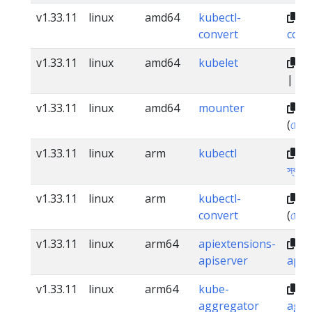
v1.33.11
linux
amd64
kubectl-
dl
convert
conv
v1.33.11
linux
amd64
kubelet
dl
|
স্বাক
v1.33.11
linux
amd64
mounter
dl
(
চেকস
v1.33.11
linux
arm
kubectl
dl
স্বাক্ষর
v1.33.11
linux
arm
kubectl-
dl
convert
(
চেকস
v1.33.11
linux
arm64
apiextensions-
dl
apiserver
apis
v1.33.11
linux
arm64
kube-
dl
aggregator
aggr