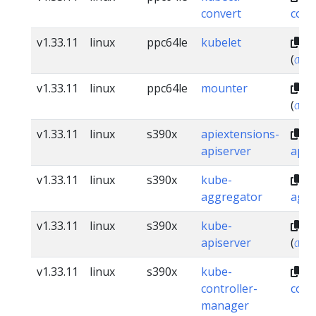
convert
conv
v1.33.11
linux
ppc64le
kubelet
dl
(
চেকস
v1.33.11
linux
ppc64le
mounter
dl
(
চেকস
v1.33.11
linux
s390x
apiextensions-
dl
apiserver
apis
v1.33.11
linux
s390x
kube-
dl
aggregator
aggr
v1.33.11
linux
s390x
kube-
dl
apiserver
(
চেকস
v1.33.11
linux
s390x
kube-
dl
controller-
cont
manager