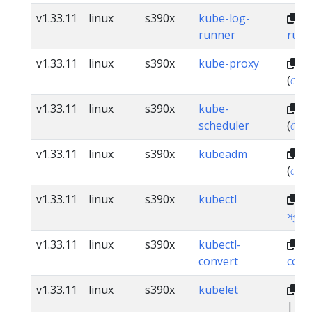
v1.33.11
linux
s390x
kube-log-
dl
runner
runn
v1.33.11
linux
s390x
kube-proxy
dl
(
চেকস
v1.33.11
linux
s390x
kube-
dl
scheduler
(
চেকস
v1.33.11
linux
s390x
kubeadm
dl
(
চেকস
v1.33.11
linux
s390x
kubectl
dl
স্বাক্ষর
v1.33.11
linux
s390x
kubectl-
dl
convert
conv
v1.33.11
linux
s390x
kubelet
dl
|
স্বাক