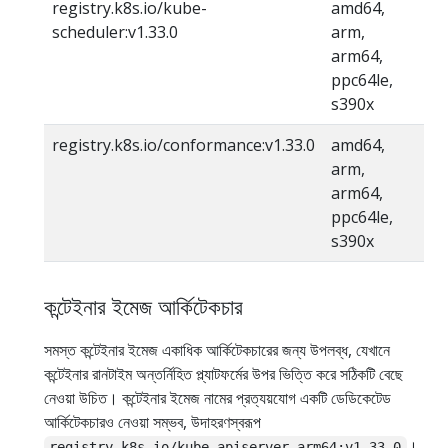
registry.k8s.io/kube-
amd64,
scheduler:v1.33.0
arm,
arm64,
ppc64le,
s390x
registry.k8s.io/conformance:v1.33.0
amd64,
arm,
arm64,
ppc64le,
s390x
কন্টেইনার ইমেজ আর্কিটেকচার
সমস্ত কন্টেইনার ইমেজ একাধিক আর্কিটেকচারের জন্য উপলব্ধ, যেখানে
কন্টেইনার রানটাইম অন্তর্নিহিত প্ল্যাটফর্মের উপর ভিত্তি করে সঠিকটি বেছে
নেওয়া উচিত। কন্টেইনার ইমেজ নামের প্রত্যয়যোগ একটি ডেডিকেটেড
আর্কিটেকচারও নেওয়া সম্ভব, উদাহরণস্বরূপ
।
registry.k8s.io/kube-apiserver-arm64:v1.33.0