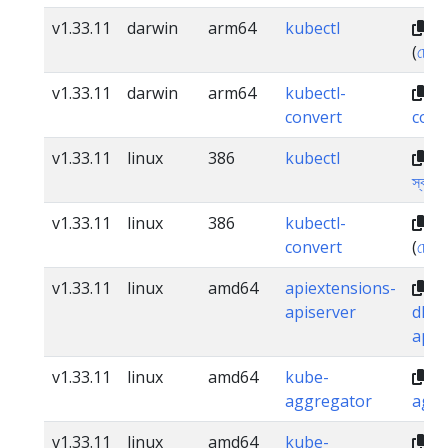
v1.33.11
darwin
arm64
kubectl
dl
(
চেকস
v1.33.11
darwin
arm64
kubectl-
dl
convert
conv
v1.33.11
linux
386
kubectl
dl
স্বাক্ষর
v1.33.11
linux
386
kubectl-
dl
convert
(
চেকস
v1.33.11
linux
amd64
apiextensions-
apiserver
dl.k
apis
v1.33.11
linux
amd64
kube-
dl
aggregator
aggr
v1.33.11
linux
amd64
kube-
dl