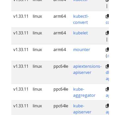
|
স্বাক
v1.33.11
linux
arm64
kubectl-
dl
convert
conv
v1.33.11
linux
arm64
kubelet
dl
|
স্বাক
v1.33.11
linux
arm64
mounter
dl
(
চেকস
v1.33.11
linux
ppc64le
apiextensions-
apiserver
dl.k
apis
v1.33.11
linux
ppc64le
kube-
dl
aggregator
aggr
v1.33.11
linux
ppc64le
kube-
dl
apiserver
apis