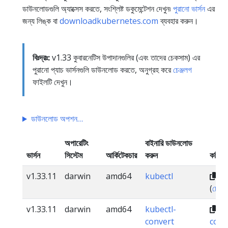
ডাউনলোডগুলি অ্যাক্সেস করতে, সংশ্লিষ্ট ডকুমেন্টেশন দেখুন৷
পুরানো ভার্সন
এর
জন্য লিঙ্ক বা
downloadkubernetes.com
ব্যবহার করুন।
বিঃদ্রঃ:
v1.33 কুবারনেটিস উপাদানগুলির (এবং তাদের চেকসাম) এর
পুরানো প্যাচ ভার্সনগুলি ডাউনলোড করতে, অনুগ্রহ করে
চেঞ্জলগ
ফাইলটি দেখুন।
ডাউনলোড অপশন
অপারেটিং
বাইনারি ডাউনলোড
ভার্সন
সিস্টেম
আর্কিটেকচার
করুন
কপি ল
v1.33.11
darwin
amd64
kubectl
dl
(
চেকস
v1.33.11
darwin
amd64
kubectl-
dl
convert
conv