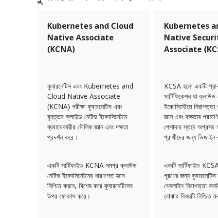
Kubernetes and Cloud
Kubernetes a
Native Associate
Native Securi
(KCNA)
Associate (KC
কুবারনেটিস এবং Kubernetes and
KCSA হলো একটি প্রাক
Cloud Native Associate
সার্টিফিকেশন যা ক্লাউড
(KCNA) পরীক্ষা কুবারনেটিস এবং
ইকোসিস্টেমে নিরাপত্তা 
বৃহত্তর ক্লাউড নেটিভ ইকোসিস্টেমে
জ্ঞান এবং দক্ষতার প্রমা
ব্যবহারকারীর মৌলিক জ্ঞান এবং দক্ষতা
পেশাদার স্তরে অগ্রসর
প্রদর্শন করে।
প্রার্থীদের জন্য ডিজাইন
একটি সার্টিফাইড KCNA সমগ্র ক্লাউড
একটি সার্টিফাইড KCSA স
নেটিভ ইকোসিস্টেমের ধারণাগত জ্ঞান
পূরণের জন্য কুবারনেটিস 
নিশ্চিত করবে, বিশেষ করে কুবারনেটিসের
বেসলাইন নিরাপত্তা কন
উপর ফোকাস করে।
বোঝার বিষয়টি নিশ্চিত 