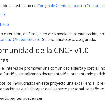
ucido al castellano en
Código de Conducta para la Comunidad
85e
.
itHub
.
to o reunión, en Slack, o en otro medio de comunicación, n
conduct@kubernetes.io
. Su anonimato está asegurado.
omunidad de la CNCF v1.0
res
 el interés de promover una comunidad abierta y cordial, 
 función, actualizando documentación, presentando pedidos 
s los involucrados en este proyecto una experiencia libre d
entación sexual, discapacidad, aspecto personal, tamaño corp
articipantes pueden ser: