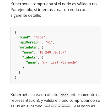
Kubernetes comprueba si el nodo es válido o no.
Por ejemplo, si intentas crear un nodo con el
siguiente detalle:
"kind"
: 
"Node"
"apiVersion"
: 
"v1"
"metadata"
"name"
: 
"10.240.79.157"
"labels"
"name"
: 
"my-first-k8s-node"
Kubernetes crea un objeto
internamente (la
Node
representación), y valida el nodo comprobando su
salud en el campo
. Si el nodo es
metadata.name