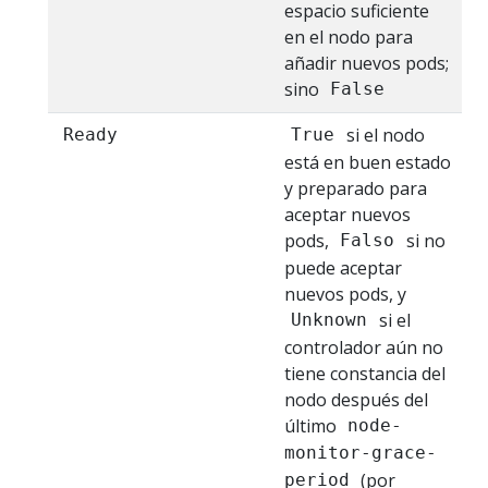
espacio suficiente
en el nodo para
añadir nuevos pods;
sino
False
si el nodo
Ready
True
está en buen estado
y preparado para
aceptar nuevos
pods,
si no
Falso
puede aceptar
nuevos pods, y
si el
Unknown
controlador aún no
tiene constancia del
nodo después del
último
node-
monitor-grace-
(por
period