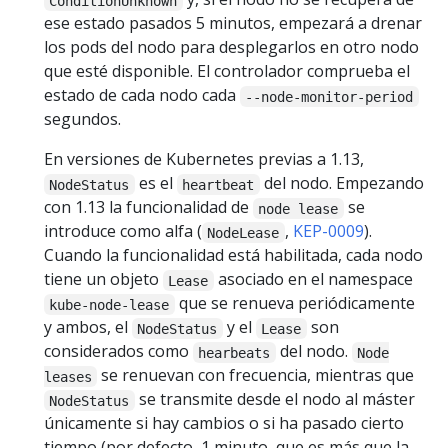
ConditionUnknown
ese estado pasados 5 minutos, empezará a drenar
los pods del nodo para desplegarlos en otro nodo
que esté disponible. El controlador comprueba el
estado de cada nodo cada
--node-monitor-period
segundos.
En versiones de Kubernetes previas a 1.13,
es el
del nodo. Empezando
NodeStatus
heartbeat
con 1.13 la funcionalidad de
se
node lease
introduce como alfa (
,
KEP-0009
).
NodeLease
Cuando la funcionalidad está habilitada, cada nodo
tiene un objeto
asociado en el namespace
Lease
que se renueva periódicamente
kube-node-lease
y ambos, el
y el
son
NodeStatus
Lease
considerados como
del nodo.
hearbeats
Node
se renuevan con frecuencia, mientras que
leases
se transmite desde el nodo al máster
NodeStatus
únicamente si hay cambios o si ha pasado cierto
tiempo (por defecto, 1 minuto, que es más que la