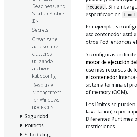
Readiness, and
. Sin embarg
request
Startup Probes
especificado en
limit
(EN)
Por ejemplo, si config
Secrets
ese contenedor está 
Organizar el
otros
Pod
, entonces 
acceso a los
clústeres
Si configuras un límit
utilizando
motor de ejecución de
archivos
use más recursos de lo
kubeconfig
el
contenedor
intenta 
sistema termina el pro
Resource
of memory (OOM).
Management
for Windows
Los límites se pueden 
nodes
(EN)
la violación) o por imp
Seguridad
Diferentes Runtimes p
Políticas
restricciones.
Scheduling,