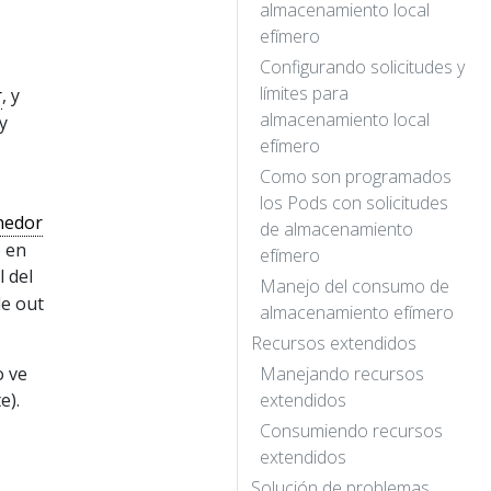
almacenamiento local
efímero
Configurando solicitudes y
límites para
r
, y
almacenamiento local
y
efímero
Como son programados
los Pods con solicitudes
nedor
de almacenamiento
o en
efímero
 del
Manejo del consumo de
de out
almacenamiento efímero
Recursos extendidos
o ve
Manejando recursos
e).
extendidos
Consumiendo recursos
extendidos
Solución de problemas