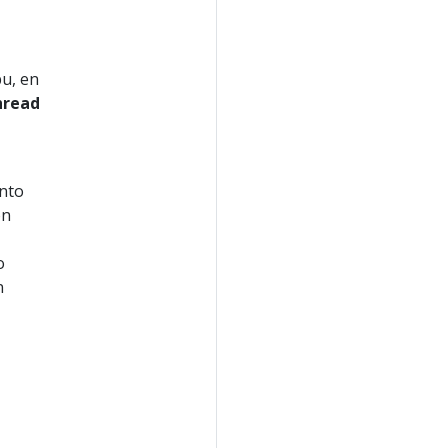
pu, en
hread
anto
ón
o
n