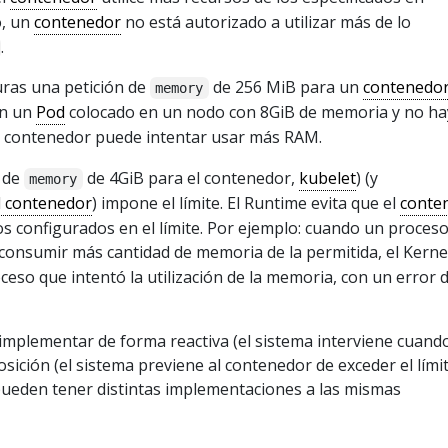
o, un
contenedor
no está autorizado a utilizar más de lo
.
uras una petición de
de 256 MiB para un
contenedo
memory
en un
Pod
colocado en un nodo con 8GiB de memoria y no ha
el contenedor puede intentar usar más RAM.
e de
de 4GiB para el contenedor,
kubelet
) (y
memory
l contenedor
) impone el límite. El Runtime evita que el
conte
s configurados en el límite. Por ejemplo: cuando un proces
consumir más cantidad de memoria de la permitida, el Kernel
ceso que intentó la utilización de la memoria, con un error 
implementar de forma reactiva (el sistema interviene cuand
osición (el sistema previene al contenedor de exceder el límit
ueden tener distintas implementaciones a las mismas