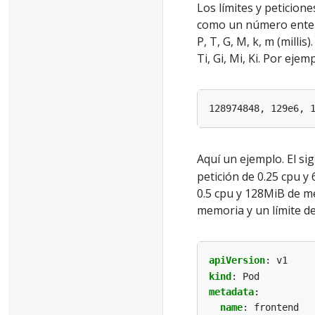
Los límites y peticion
como un número entero
P, T, G, M, k, m (milli
Ti, Gi, Mi, Ki. Por eje
Aquí un ejemplo. El si
petición de 0.25 cpu y
0.5 cpu y 128MiB de me
memoria y un límite d
apiVersion
:
v1
kind
:
Pod
metadata
:
name
:
frontend