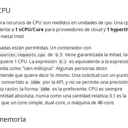
 CPU
para recursos de CPU son medidos en unidades de
cpu
. Una c
lente a
1 vCPU/Core
para proveedores de cloud y
1 hypert
metal Intel.
onadas están permitidas. Un contenedor con
de
tiene garantizada la mitad, t
sources.requests.cpu
0.5
quiere 1 CPU. La expresión
es equivalente a la expresi
0.1
leída como "cien millicpus". Algunas personas dicen
entiende que quiere decir lo mismo. Una solicitud con un punt
s convertido a
por la API, y no se permite una precisió
100m
sta razón, la forma
es la preferente. CPU es siempre
100m
ntidad absoluta, nunca como una cantidad relativa; 0.1 es la
 que un core-simple, dual-core, o máquina de 48-core.
 memoria