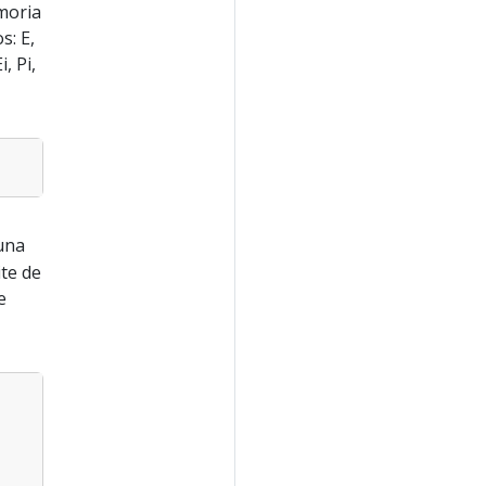
moria
: E,
, Pi,
una
te de
e