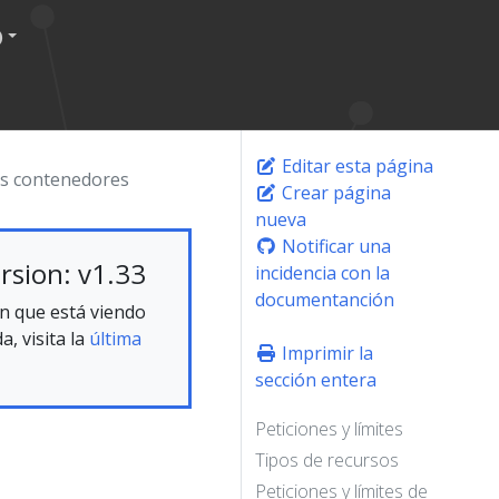
)
Editar esta página
os contenedores
Crear página
nueva
Notificar una
rsion: v1.33
incidencia con la
documentanción
n que está viendo
, visita la
última
Imprimir la
sección entera
Peticiones y límites
Tipos de recursos
Peticiones y límites de