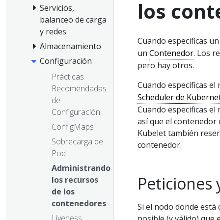
los con
Servicios,
balanceo de carga
y redes
Cuando especificas u
Almacenamiento
un
Contenedor
. Los 
Configuración
pero hay otros.
Prácticas
Cuando especificas el
Recomendadas
Scheduler de Kuberne
de
Cuando especificas el
Configuración
así que el contenedor 
ConfigMaps
Kubelet también reser
Sobrecarga de
contenedor.
Pod
Administrando
Peticiones 
los recursos
de los
contenedores
Si el nodo donde está 
Liveness,
posible (y válido) que 