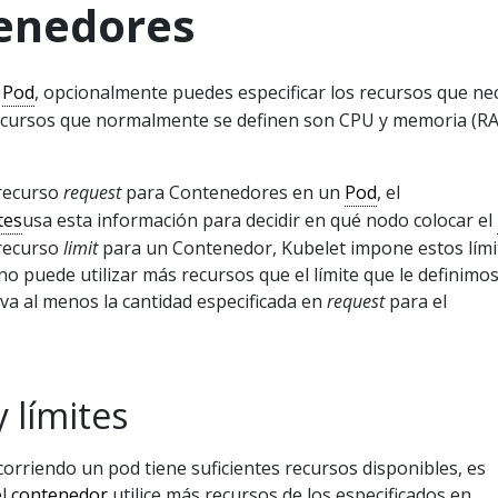
tenedores
n
Pod
, opcionalmente puedes especificar los recursos que ne
recursos que normalmente se definen son CPU y memoria (R
 recurso
request
para Contenedores en un
Pod
, el
tes
usa esta información para decidir en qué nodo colocar el
 recurso
limit
para un Contenedor, Kubelet impone estos lími
no puede utilizar más recursos que el límite que le definimos
va al menos la cantidad especificada en
request
para el
y límites
corriendo un pod tiene suficientes recursos disponibles, es
el
contenedor
utilice más recursos de los especificados en