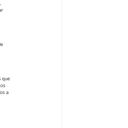
,
ar
de
s que
Los
os a