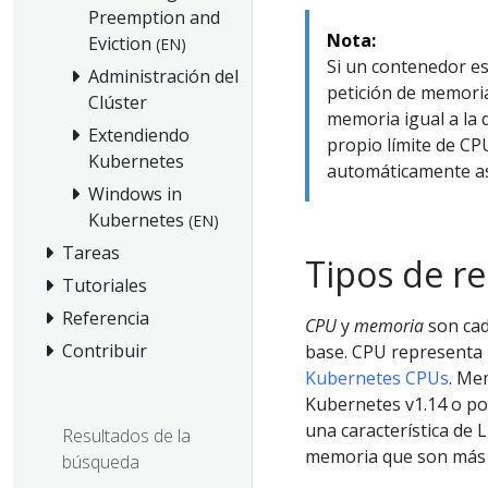
Preemption and
Nota:
Eviction
(EN)
Si un contenedor es
Administración del
petición de memori
Clúster
memoria igual a la d
Extendiendo
propio límite de CP
Kubernetes
automáticamente asi
Windows in
Kubernetes
(EN)
Tareas
Tipos de r
Tutoriales
Referencia
CPU
y
memoria
son ca
Contribuir
base. CPU representa 
Kubernetes CPUs
. Me
Kubernetes v1.14 o po
una característica de 
Resultados de la
memoria que son más 
búsqueda