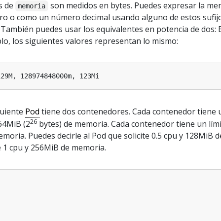
es de
son medidos en bytes. Puedes expresar la me
memoria
 o como un número decimal usando alguno de estos sufijos
s). También puedes usar los equivalentes en potencia de dos: Ei
mplo, los siguientes valores representan lo mismo:
guiente
Pod
tiene dos contenedores. Cada contenedor tiene 
26
 64MiB (2
bytes) de memoria. Cada contenedor tiene un lími
moria. Puedes decirle al Pod que solicite 0.5 cpu y 128MiB d
e 1 cpu y 256MiB de memoria.