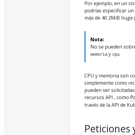
Por ejemplo, en un si
podrías especificar un 
más de 40 2MiB huge pa
Nota:
No se pueden sobr
y
.
memoria
cpu
CPU y memoria son co
simplemente como
re
pueden ser solicitadas
recursos API , como
P
través de la API de Ku
Peticiones 