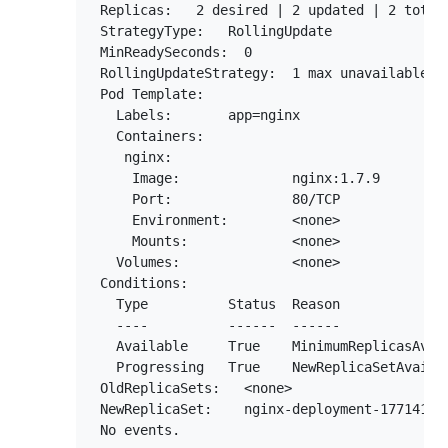
 Replicas:   2 desired | 2 updated | 2 total 
 StrategyType:   RollingUpdate

 MinReadySeconds:  0

 RollingUpdateStrategy:  1 max unavailable, 1
 Pod Template:

   Labels:       app=nginx

   Containers:

    nginx:

     Image:              nginx:1.7.9

     Port:               80/TCP

     Environment:        <none>

     Mounts:             <none>

   Volumes:              <none>

 Conditions:

   Type          Status  Reason

   ----          ------  ------

   Available     True    MinimumReplicasAvail
   Progressing   True    NewReplicaSetAvailab
 OldReplicaSets:   <none>

 NewReplicaSet:    nginx-deployment-177141892