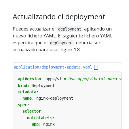
Actualizando el deployment
Puedes actualizar el
aplicando un
deployment
nuevo fichero YAML. El siguiente fichero YAML
especifica que el
debería ser
deployment
actualizado para usar nginx 1.8.
application/deployment-update.yaml
apiVersion
:
apps/v1
# Usa apps/v1beta2 para vers
kind
:
Deployment
metadata
:
name
:
nginx-deployment
spec
:
selector
:
matchLabels
:
app
:
nginx