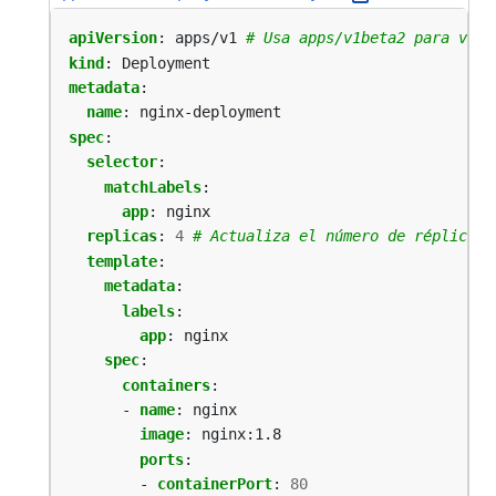
apiVersion
:
apps/v1
# Usa apps/v1beta2 para vers
kind
:
Deployment
metadata
:
name
:
nginx-deployment
spec
:
selector
:
matchLabels
:
app
:
nginx
replicas
:
4
# Actualiza el número de réplicas 
template
:
metadata
:
labels
:
app
:
nginx
spec
:
containers
:
- 
name
:
nginx
image
:
nginx:1.8
ports
:
- 
containerPort
:
80