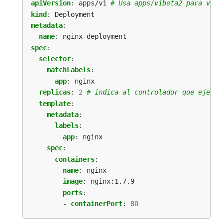
apiVersion
:
apps/v1
# Usa apps/v1beta2 para vers
kind
:
Deployment
metadata
:
name
:
nginx-deployment
spec
:
selector
:
matchLabels
:
app
:
nginx
replicas
:
2
# indica al controlador que ejecut
template
:
metadata
:
labels
:
app
:
nginx
spec
:
containers
:
- 
name
:
nginx
image
:
nginx:1.7.9
ports
:
- 
containerPort
:
80