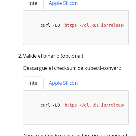
Intel
Apple Silicon
   curl -LO 
"https://dl.k8s.io/release/
$(
c
Valide el binario (opcional)
Descargue el checksum de kubectl-convert:
Intel
Apple Silicon
   curl -LO 
"https://dl.k8s.io/release/
$(
c
Ahora se puede validar el binario utilizando el