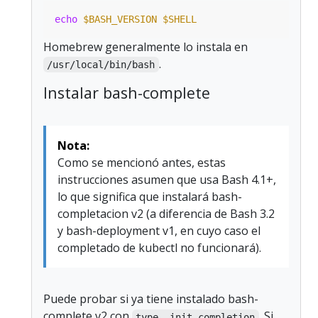
echo
$BASH_VERSION
$SHELL
Homebrew generalmente lo instala en
.
/usr/local/bin/bash
Instalar bash-complete
Nota:
Como se mencionó antes, estas
instrucciones asumen que usa Bash 4.1+,
lo que significa que instalará bash-
completacion v2 (a diferencia de Bash 3.2
y bash-deployment v1, en cuyo caso el
completado de kubectl no funcionará).
Puede probar si ya tiene instalado bash-
complete v2 con
. Si
type _init_completion