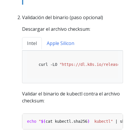
Validación del binario (paso opcional)
Descargar el archivo checksum:
Intel
Apple Silicon
   curl -LO 
"https://dl.k8s.io/release/
$(
c
Validar el binario de kubectl contra el archivo
checksum:
echo
"
$(
cat kubectl.sha256
)
  kubectl"
 | shas