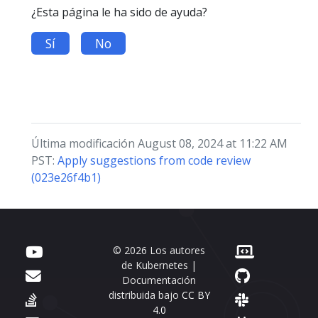
¿Esta página le ha sido de ayuda?
Sí
No
Última modificación August 08, 2024 at 11:22 AM
PST:
Apply suggestions from code review
(023e26f4b1)
© 2026 Los autores
de Kubernetes |
Documentación
distribuida bajo
CC BY
4.0