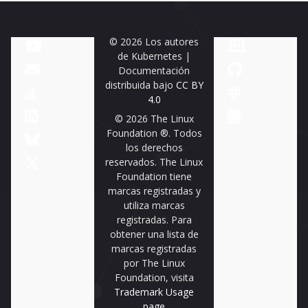
© 2026 Los autores
de Kubernetes |
Documentación
distribuida bajo
CC BY
4.0
© 2026 The Linux
Foundation ®. Todos
los derechos
reservados. The Linux
Foundation tiene
marcas registradas y
utiliza marcas
registradas. Para
obtener una lista de
marcas registradas
por The Linux
Foundation, visita
Trademark Usage
page