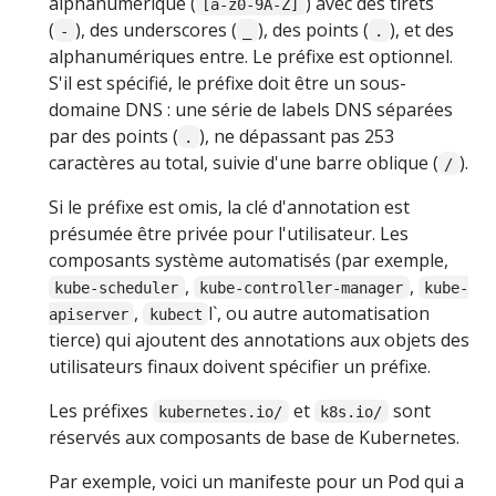
alphanumérique (
) avec des tirets
[a-z0-9A-Z]
(
), des underscores (
), des points (
), et des
-
_
.
alphanumériques entre. Le préfixe est optionnel.
S'il est spécifié, le préfixe doit être un sous-
domaine DNS : une série de labels DNS séparées
par des points (
), ne dépassant pas 253
.
caractères au total, suivie d'une barre oblique (
).
/
Si le préfixe est omis, la clé d'annotation est
présumée être privée pour l'utilisateur. Les
composants système automatisés (par exemple,
,
,
kube-scheduler
kube-controller-manager
kube-
,
l`, ou autre automatisation
apiserver
kubect
tierce) qui ajoutent des annotations aux objets des
utilisateurs finaux doivent spécifier un préfixe.
Les préfixes
et
sont
kubernetes.io/
k8s.io/
réservés aux composants de base de Kubernetes.
Par exemple, voici un manifeste pour un Pod qui a