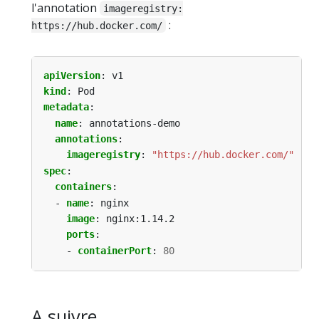
l'annotation
imageregistry:
:
https://hub.docker.com/
apiVersion
:
v1
kind
:
Pod
metadata
:
name
:
annotations-demo
annotations
:
imageregistry
:
"https://hub.docker.com/"
spec
:
containers
:
- 
name
:
nginx
image
:
nginx:1.14.2
ports
:
- 
containerPort
:
80
A suivre