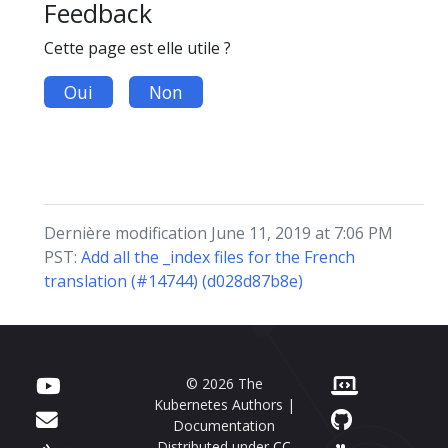
Feedback
Cette page est elle utile ?
Oui
Non
Dernière modification June 11, 2019 at 7:06 PM
PST:
Add all the _index files for the French
translation (#14744) (d028d87b8e)
© 2026 The
Kubernetes Authors |
Documentation
Distributed under
CC