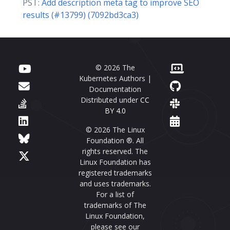
PST:
Add description meta tag to improve SEO
results (#13799) (7092bd3ca3)
© 2026 The
Kubernetes Authors |
Documentation
Distributed under
CC
BY 4.0
© 2026 The Linux
Foundation ®. All
rights reserved. The
Linux Foundation has
registered trademarks
and uses trademarks.
For a list of
trademarks of The
Linux Foundation,
please see our