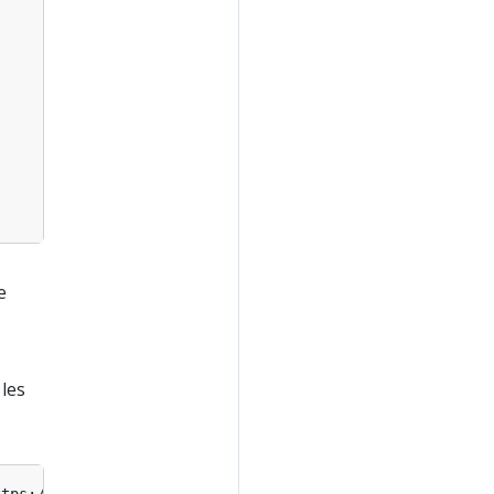
e
les