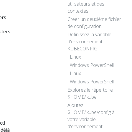
utilisateurs et des
contextes
ers
Créer un deuxième fichier
u
de configuration
sters
Définissez la variable
d'environnement
KUBECONFIG
Linux
Windows PowerShell
Linux
Windows PowerShell
Explorez le répertoire
$HOME/.kube
Ajoutez
$HOME/.kube/config à
votre variable
ctl
d'environnement
 déjà