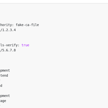
tls-verify: 
true