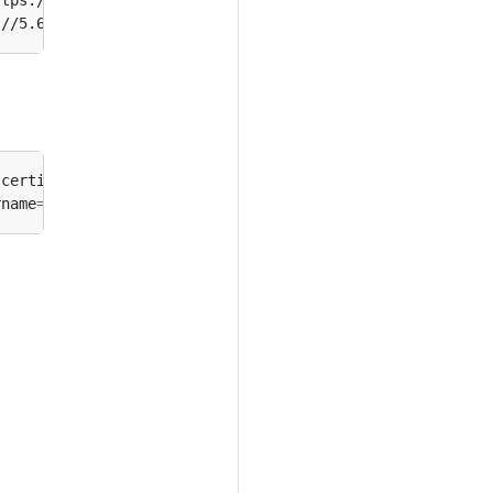
ttps://1.2.3.4 --certificate-authority
=
-certificate
=
fake-cert-file --client-key
=
rname
=
exp --password
=