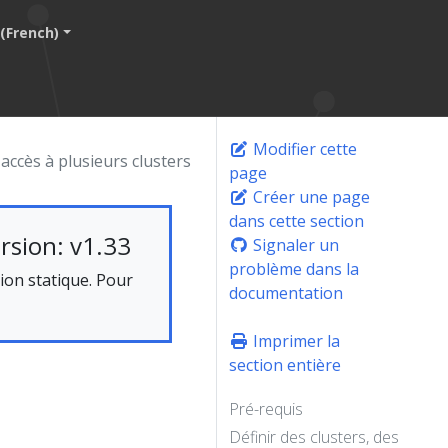
 (French)
Modifier cette
'accès à plusieurs clusters
page
Créer une page
dans cette section
rsion: v1.33
Signaler un
problème dans la
on statique. Pour
documentation
Imprimer la
section entière
Pré-requis
Définir des clusters, des