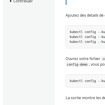
Contribuer
Ajoutez des détails de 
kubectl config --k
kubectl config --k
kubectl config --k
Ouvrez votre fichier
c
, vous p
config-demo
kubectl config --k
La sortie montre les de