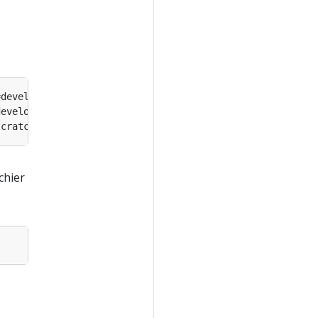
=
development --namespace
=
frontend --user
=
development --namespace
=
storage --user
=
scratch --namespace
=
default --user
=
ichier