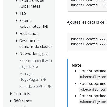
Extensions de
kubectl config --k
kubectl config --k
Kubernetes
TLS
Extend
Ajoutez les détails de l
Kubernetes
(EN)
Fédération
kubectl config --k
Gestion des
kubectl config --k
démons du cluster
Networking
(EN)
Extend kubectl with
Note:
plugins
(EN)
Pour supprimer
Manage
kubeconfig=con
HugePages
(EN)
Pour supprimer
Schedule GPUs
(EN)
kubeconfig=con
Tutoriels
Pour supprimer
Référence
kubeconfig=con