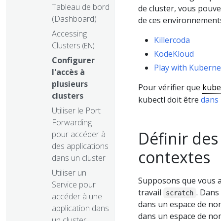
Tableau de bord
de cluster, vous pouve
(Dashboard)
de ces environnement
Accessing
Killercoda
Clusters
(EN)
KodeKloud
Configurer
Play with Kuberne
l'accès à
plusieurs
Pour vérifier que
kube
clusters
kubectl doit être
dans 
Utiliser le Port
Forwarding
Définir des 
pour accéder à
des applications
contextes
dans un cluster
Utiliser un
Supposons que vous ay
Service pour
travail
. Dans
scratch
accéder à une
dans un espace de no
application dans
dans un espace de no
un cluster