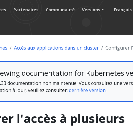
tes
Partenaires
Communauté
Versions
Français
hes
Accès aux applications dans un cluster
Configurer l
iewing documentation for Kubernetes ve
.33 documentation non maintenue. Vous consultez une versi
ion à jour, veuillez consulter:
dernière version.
er l'accès à plusieurs