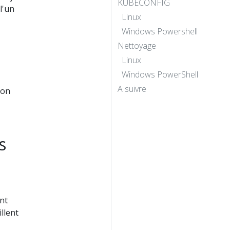
KUBECONFIG
l'un
Linux
Windows Powershell
Nettoyage
Linux
Windows PowerShell
A suivre
ion
s
nt
llent