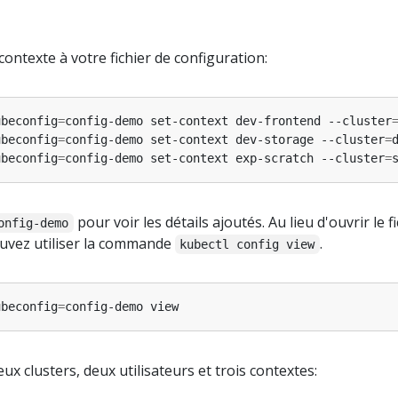
contexte à votre fichier de configuration:
ubeconfig
=
config-demo set-context dev-frontend --cluster
ubeconfig
=
config-demo set-context dev-storage --cluster
=
ubeconfig
=
config-demo set-context exp-scratch --cluster
=
pour voir les détails ajoutés. Au lieu d'ouvrir le f
onfig-demo
ouvez utiliser la commande
.
kubectl config view
ubeconfig
=
ux clusters, deux utilisateurs et trois contextes: