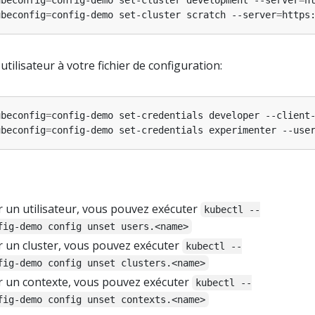
ubeconfig
=
config-demo set-cluster development --server
=
h
ubeconfig
=
config-demo set-cluster scratch --server
=
'utilisateur à votre fichier de configuration:
ubeconfig
=
config-demo set-credentials developer --client
ubeconfig
=
config-demo set-credentials experimenter --use
 un utilisateur, vous pouvez exécuter
kubectl --
fig-demo config unset users.<name>
 un cluster, vous pouvez exécuter
kubectl --
fig-demo config unset clusters.<name>
 un contexte, vous pouvez exécuter
kubectl --
fig-demo config unset contexts.<name>