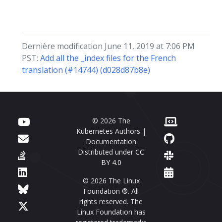
Dernière modification June 11, 2019 at 7:06 PM
PST:
Add all the _index files for the French
translation (#14744) (d028d87b8e)
© 2026 The
Kubernetes Authors |
Documentation
Distributed under
CC
BY 4.0
© 2026 The Linux
Foundation ®. All
rights reserved. The
Linux Foundation has