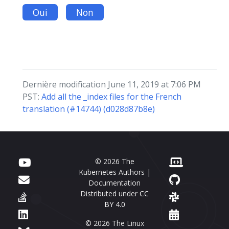
Oui
Non
Dernière modification June 11, 2019 at 7:06 PM
PST:
Add all the _index files for the French
translation (#14744) (d028d87b8e)
© 2026 The
Kubernetes Authors |
Documentation
Distributed under
CC
BY 4.0
© 2026 The Linux