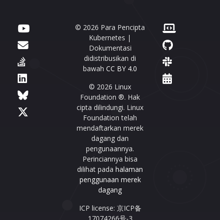
© 2026 Para Pencipta
Kubernetes |
Dokumentasi
didistribusikan di
bawah
CC BY 4.0
© 2026 Linux
Foundation ®. Hak
cipta dilindungi. Linux
Foundation telah
mendaftarkan merek
dagang dan
pengunaannya.
Perinciannya bisa
dilihat pada
halaman
penggunaan merek
dagang
ICP license: 京ICP备
17074266号-3