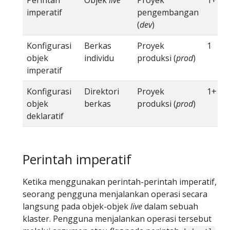
Perintah
Objek
live
Proyek
1+
imperatif
pengembangan
(
dev
)
Konfigurasi
Berkas
Proyek
1
objek
individu
produksi (
prod
)
imperatif
Konfigurasi
Direktori
Proyek
1+
objek
berkas
produksi (
prod
)
deklaratif
Perintah imperatif
Ketika menggunakan perintah-perintah imperatif,
seorang pengguna menjalankan operasi secara
langsung pada objek-objek
live
dalam sebuah
klaster. Pengguna menjalankan operasi tersebut