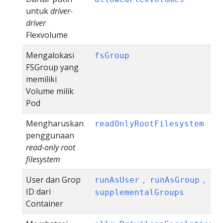
untuk
driver-
driver
Flexvolume
Mengalokasi
fsGroup
FSGroup yang
memiliki
Volume milik
Pod
Mengharuskan
readOnlyRootFilesystem
penggunaan
read-only root
filesystem
User dan Grop
,
,
runAsUser
runAsGroup
ID dari
supplementalGroups
Container