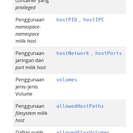
container yang
privileged
Penggunaan
,
hostPID
hostIPC
namespace-
namespace
milik
host
Penggunaan
,
hostNetwork
hostPorts
jaringan dan
port
milik
host
Penggunaan
volumes
jenis-jenis
Volume
Penggunaan
allowedHostPaths
filesystem
milik
host
Daftar putih
allowedFlexVolumes