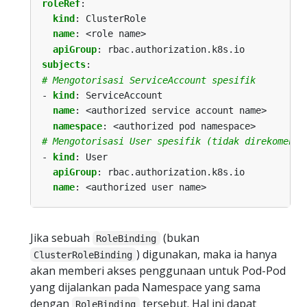
roleRef
:
kind
:
ClusterRole
name
:
<role name>
apiGroup
:
rbac.authorization.k8s.io
subjects
:
# Mengotorisasi ServiceAccount spesifik
- 
kind
:
ServiceAccount
name
:
<authorized service account name>
namespace
:
<authorized pod namespace>
# Mengotorisasi User spesifik (tidak direkomenda
- 
kind
:
User
apiGroup
:
rbac.authorization.k8s.io
name
:
<authorized user name>
Jika sebuah
(bukan
RoleBinding
) digunakan, maka ia hanya
ClusterRoleBinding
akan memberi akses penggunaan untuk Pod-Pod
yang dijalankan pada Namespace yang sama
dengan
tersebut. Hal ini dapat
RoleBinding