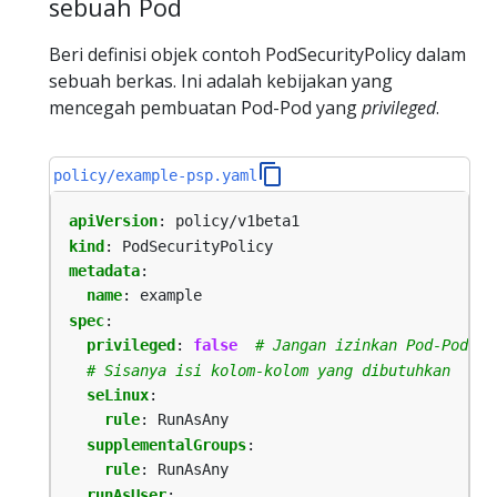
sebuah Pod
Beri definisi objek contoh PodSecurityPolicy dalam
sebuah berkas. Ini adalah kebijakan yang
mencegah pembuatan Pod-Pod yang
privileged
.
policy/example-psp.yaml
apiVersion
:
policy/v1beta1
kind
:
PodSecurityPolicy
metadata
:
name
:
example
spec
:
privileged
:
false
# Jangan izinkan Pod-Pod ya
# Sisanya isi kolom-kolom yang dibutuhkan
seLinux
:
rule
:
RunAsAny
supplementalGroups
:
rule
:
RunAsAny
runAsUser
: