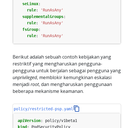
seLinux
:
rule
:
'RunAsAny'
supplementalGroups
:
rule
:
'RunAsAny'
fsGroup
:
rule
:
'RunAsAny'
Berikut adalah sebuah contoh kebijakan yang
restriktif yang mengharuskan pengguna-
pengguna untuk berjalan sebagai pengguna yang
unprivileged
, memblokir kemungkinan eskalasi
menjadi
root
, dan mengharuskan penggunaan
beberapa mekanisme keamanan.
policy/restricted-psp.yaml
apiVersion
:
policy/v1beta1
kind
:
PodSecurityPolicy