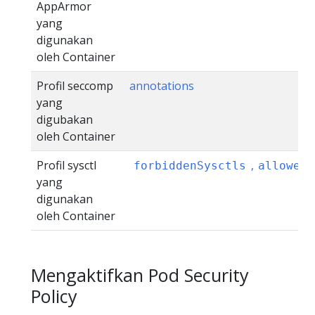
AppArmor
yang
digunakan
oleh Container
Profil seccomp
annotations
yang
digubakan
oleh Container
Profil sysctl
,
forbiddenSysctls
allowedU
yang
digunakan
oleh Container
Mengaktifkan Pod Security
Policy