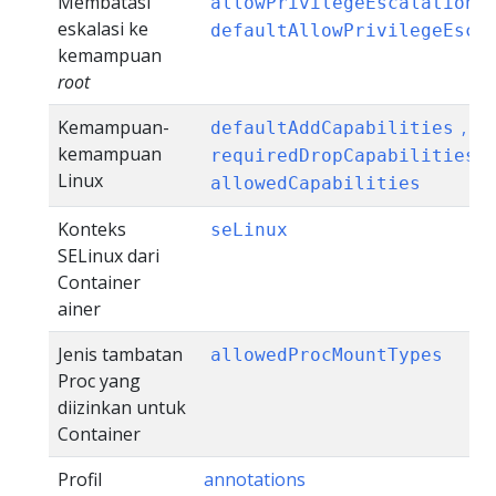
Membatasi
,
allowPrivilegeEscalation
eskalasi ke
defaultAllowPrivilegeEsca
kemampuan
root
Kemampuan-
,
defaultAddCapabilities
kemampuan
,
requiredDropCapabilities
Linux
allowedCapabilities
Konteks
seLinux
SELinux dari
Container
ainer
Jenis tambatan
allowedProcMountTypes
Proc yang
diizinkan untuk
Container
Profil
annotations