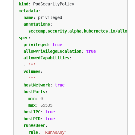
kind
:
PodSecurityPolicy
metadata
:
name
:
privileged
annotations
:
seccomp.security.alpha.kubernetes.io/allowed
spec
:
privileged
:
true
allowPrivilegeEscalation
:
true
allowedCapabilities
:
- 
'*'
volumes
:
- 
'*'
hostNetwork
:
true
hostPorts
:
- 
min
:
0
max
:
65535
hostIPC
:
true
hostPID
:
true
runAsUser
:
rule
:
'RunAsAny'