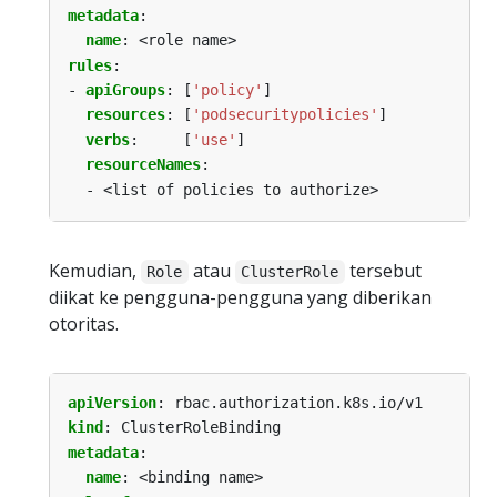
metadata
:
name
:
<role name>
rules
:
- 
apiGroups
:
[
'policy'
]
resources
:
[
'podsecuritypolicies'
]
verbs
:
[
'use'
]
resourceNames
:
- <list of policies to authorize>
Kemudian,
atau
tersebut
Role
ClusterRole
diikat ke pengguna-pengguna yang diberikan
otoritas.
apiVersion
:
rbac.authorization.k8s.io/v1
kind
:
ClusterRoleBinding
metadata
:
name
:
<binding name>