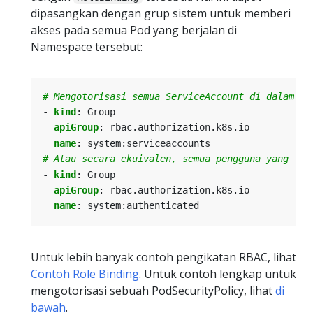
dipasangkan dengan grup sistem untuk memberi
akses pada semua Pod yang berjalan di
Namespace tersebut:
# Mengotorisasi semua ServiceAccount di dalam se
- 
kind
:
Group
apiGroup
:
rbac.authorization.k8s.io
name
:
system:serviceaccounts
# Atau secara ekuivalen, semua pengguna yang tel
- 
kind
:
Group
apiGroup
:
rbac.authorization.k8s.io
name
:
system:authenticated
Untuk lebih banyak contoh pengikatan RBAC, lihat
Contoh Role Binding
. Untuk contoh lengkap untuk
mengotorisasi sebuah PodSecurityPolicy, lihat
di
bawah
.