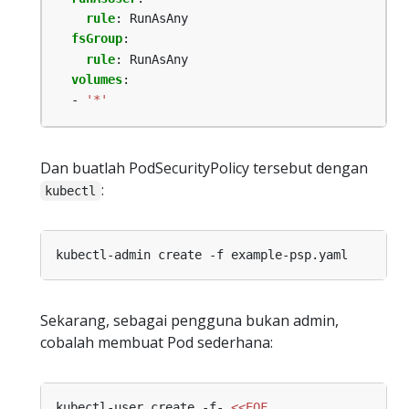
rule
:
RunAsAny
fsGroup
:
rule
:
RunAsAny
volumes
:
- 
'*'
Dan buatlah PodSecurityPolicy tersebut dengan
:
kubectl
Sekarang, sebagai pengguna bukan admin,
cobalah membuat Pod sederhana:
kubectl-user create -f- 