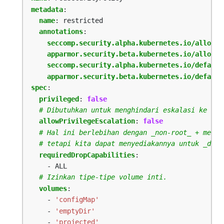
metadata
:
name
:
restricted
annotations
:
seccomp.security.alpha.kubernetes.io/allowed
apparmor.security.beta.kubernetes.io/allowed
seccomp.security.alpha.kubernetes.io/default
apparmor.security.beta.kubernetes.io/default
spec
:
privileged
:
false
# Dibutuhkan untuk menghindari eskalasi ke _ro
allowPrivilegeEscalation
:
false
# Hal ini berlebihan dengan _non-root_ + melar
# tetapi kita dapat menyediakannya untuk _defe
requiredDropCapabilities
:
- ALL
# Izinkan tipe-tipe volume inti.
volumes
:
- 
'configMap'
- 
'emptyDir'
- 
'projected'