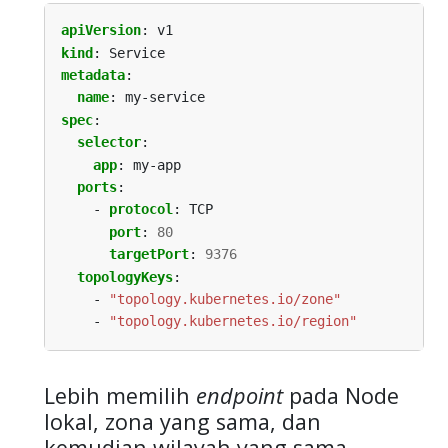
apiVersion
:
v1
kind
:
Service
metadata
:
name
:
my-service
spec
:
selector
:
app
:
my-app
ports
:
- 
protocol
:
TCP
port
:
80
targetPort
:
9376
topologyKeys
:
- 
"topology.kubernetes.io/zone"
- 
"topology.kubernetes.io/region"
Lebih memilih
endpoint
pada Node
lokal, zona yang sama, dan
kemudian wilayah yang sama