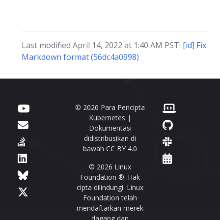
Last modified April 14, 2022 at 1:40 AM PST:
[id] Fix
Markdown format (56dc4a0998)
© 2026 Para Pencipta
Kubernetes |
Dokumentasi
didistribusikan di
bawah
CC BY 4.0
© 2026 Linux
Foundation ®. Hak
cipta dilindungi. Linux
Foundation telah
mendaftarkan merek
dagang dan