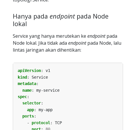
Hanya pada
endpoint
pada Node
lokal
Service yang hanya merutekan ke
endpoint
pada
Node lokal. Jika tidak ada
endpoint
pada Node, lalu
lintas jaringan akan dihentikan:
apiVersion
:
v1
kind
:
Service
metadata
:
name
:
my-service
spec
:
selector
:
app
:
my-app
ports
:
- 
protocol
:
TCP
port
:
80