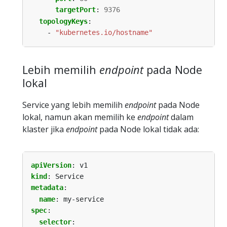
targetPort
:
9376
topologyKeys
:
- 
"kubernetes.io/hostname"
Lebih memilih
endpoint
pada Node
lokal
Service yang lebih memilih
endpoint
pada Node
lokal, namun akan memilih ke
endpoint
dalam
klaster jika
endpoint
pada Node lokal tidak ada:
apiVersion
:
v1
kind
:
Service
metadata
:
name
:
my-service
spec
:
selector
: