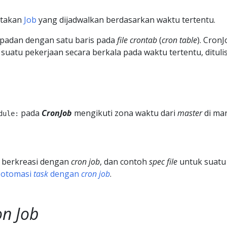
ptakan
Job
yang dijadwalkan berdasarkan waktu tertentu.
epadan dengan satu baris pada
file
crontab
(
cron table
). Cron
suatu pekerjaan secara berkala pada waktu tertentu, dituli
pada
CronJob
mengikuti zona waktu dari
master
di ma
dule:
 berkreasi dengan
cron job
, dan contoh
spec file
untuk suat
 otomasi
task
dengan
cron job
.
on Job