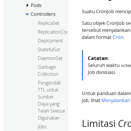
Pods
Suatu CronJob menci
Controllers
Satu objek CronJob s
ReplicaSet
tersebut menjalankan 
ReplicationController
dalam format
Cron
.
Deployment
StatefulSet
Catatan:
DaemonSet
Seluruh waktu
sche
Garbage
Job diinisiasi.
Collection
Pengendali
TTL untuk
Untuk panduan dalam
Sumber
job
, lihat
Menjalankan
Daya yang
Telah Selesai
Digunakan
Limitasi
Cr
Jobs