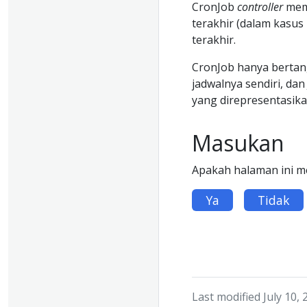
CronJob
controller
meme
terakhir (dalam kasus 
terakhir.
CronJob hanya bertan
jadwalnya sendiri, da
yang direpresentasika
Masukan
Apakah halaman ini 
Ya
Tidak
Last modified July 10,