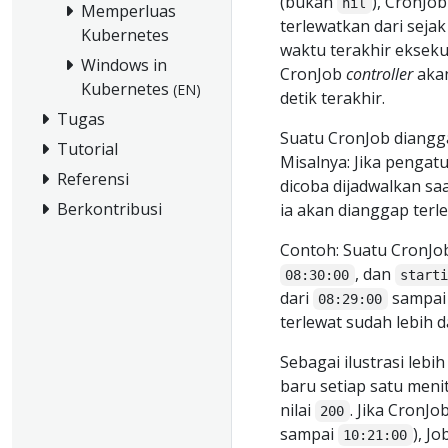
(bukan
), CronJo
nil
Memperluas
terlewatkan dari seja
Kubernetes
waktu terakhir eksekus
Windows in
CronJob
controller
akan
Kubernetes
(EN)
detik terakhir.
Tugas
Suatu CronJob diangga
Tutorial
Misalnya: Jika pengat
Referensi
dicoba dijadwalkan sa
Berkontribusi
ia akan dianggap terle
Contoh: Suatu CronJob
, dan
08:30:00
start
dari
sampa
08:29:00
terlewat sudah lebih d
Sebagai ilustrasi lebi
baru setiap satu meni
nilai
. Jika CronJo
200
sampai
), J
10:21:00