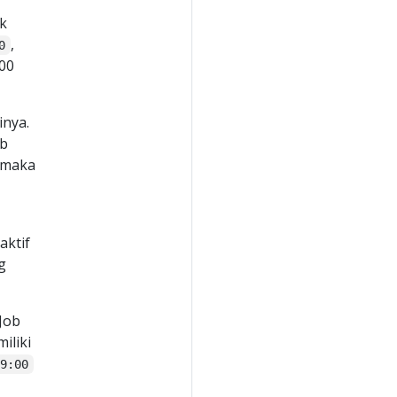
k
,
0
00
inya.
ob
 maka
aktif
g
 Job
iliki
29:00