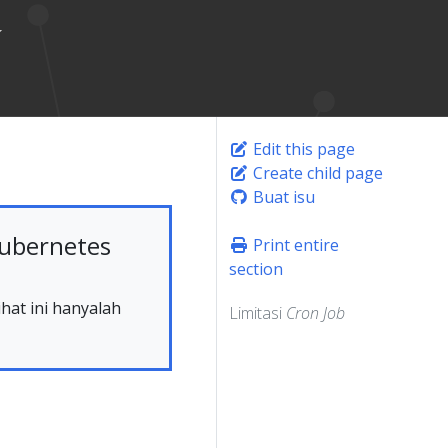
Edit this page
Create child page
Buat isu
ubernetes
Print entire
section
hat ini hanyalah
Limitasi
Cron Job