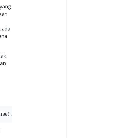
 yang
kan
k ada
ena
dak
kan
i