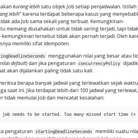
takan
kurang lebih
satu objek Job setiap penjadwalan. Istilah
ang lebih
" karena terdapat beberapa kasus yang menyebab
 tidak ada Job sama sekali yang terbuat. Kemungkinan-
tu memang diusahakan untuk tidak sering terjadi, tapi tida
kemungkinan tersebut tidak akan pernah terjadi. Oleh kar
snya memiliki sifat idempoten.
menggunakan nilai yang besar atau ti
tingDeadlineSeconds
nilai
default
) dan jika pengaturan
dijadi
concurrencyPolicy
at akan dijalankan paling tidak satu kali.
riksa berapa banyak jadwal yang terlewatkan sejak waktu
a saat ini. Jika terdapat lebih dari 100 jadwal yang terlewat,
er
tidak memulai Job dan mencatat kesalahan:
ika pengaturan
memiliki suatu nila
startingDeadlineSeconds