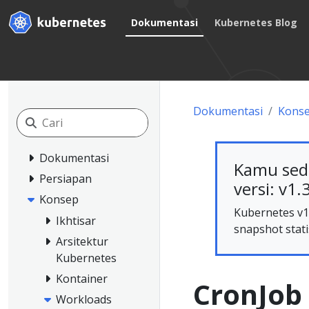
Dokumentasi
Kubernetes Blog
Dokumentasi
Kons
Dokumentasi
Kamu sed
Persiapan
versi: v1.
Konsep
Kubernetes v1.
Ikhtisar
snapshot stati
Arsitektur
Kubernetes
Kontainer
CronJob
Workloads