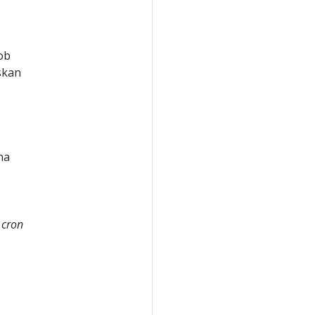
Job
skan
na
u
cron