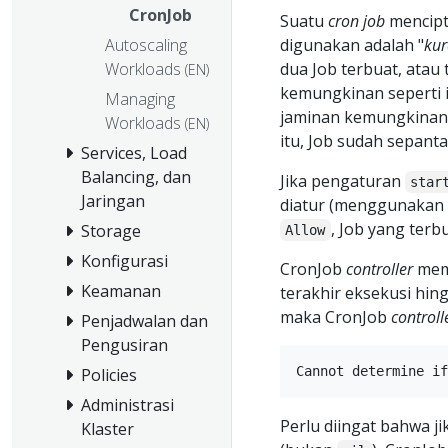
CronJob
Suatu
cron job
mencip
digunakan adalah "
kur
Autoscaling
dua Job terbuat, atau
Workloads
(EN)
kemungkinan seperti i
Managing
jaminan kemungkinan-
Workloads
(EN)
itu, Job sudah sepanta
Services, Load
Balancing, dan
Jika pengaturan
star
Jaringan
diatur (menggunakan 
, Job yang terbu
Storage
Allow
Konfigurasi
CronJob
controller
meme
Keamanan
terakhir eksekusi hingg
maka CronJob
controll
Penjadwalan dan
Pengusiran
Policies
Administrasi
Perlu diingat bahwa j
Klaster