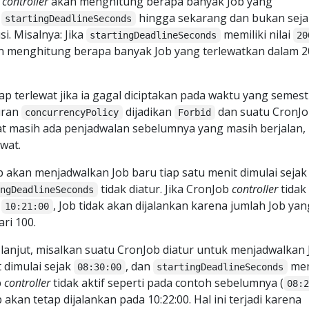
b
controller
akan menghitung berapa banyak Job yang
k
hingga sekarang dan bukan seja
startingDeadlineSeconds
i. Misalnya: Jika
memiliki nilai
startingDeadlineSeconds
20
 menghitung berapa banyak Job yang terlewatkan dalam 2
p terlewat jika ia gagal diciptakan pada waktu yang semest
uran
dijadikan
dan suatu CronJ
concurrencyPolicy
Forbid
at masih ada penjadwalan sebelumnya yang masih berjalan,
wat.
 akan menjadwalkan Job baru tiap satu menit dimulai sejak
tidak diatur. Jika CronJob
controller
tidak 
ingDeadlineSeconds
i
, Job tidak akan dijalankan karena jumlah Job yan
10:21:00
ari 100.
h lanjut, misalkan suatu CronJob diatur untuk menjadwalkan
t dimulai sejak
, dan
mem
08:30:00
startingDeadlineSeconds
b
controller
tidak aktif seperti pada contoh sebelumnya (
08:
ob akan tetap dijalankan pada 10:22:00. Hal ini terjadi karena