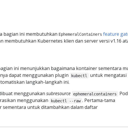
a bagian ini membutuhkan
feature gat
EphemeralContainers
dan membutuhkan Kubernetes klien dan server versi v1.16 at
agian ini menunjukkan bagaimana kontainer sementara m
sanya dapat menggunakan plugin
untuk mengatasi
kubectl
omatiskan langkah-langkah ini.
 dibuat menggunakan
subresource
Pod
ephemeralcontainers
trasikan menggunakan
. Pertama-tama
kubectl --raw
er sementara untuk ditambahkan dalam daftar