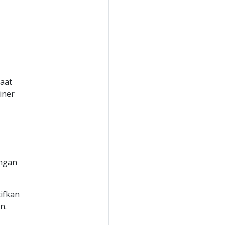
aat
iner
ngan
ifkan
n.