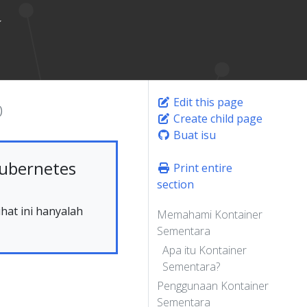
Edit this page
)
Create child page
Buat isu
ubernetes
Print entire
section
hat ini hanyalah
Memahami Kontainer
Sementara
Apa itu Kontainer
Sementara?
Penggunaan Kontainer
Sementara