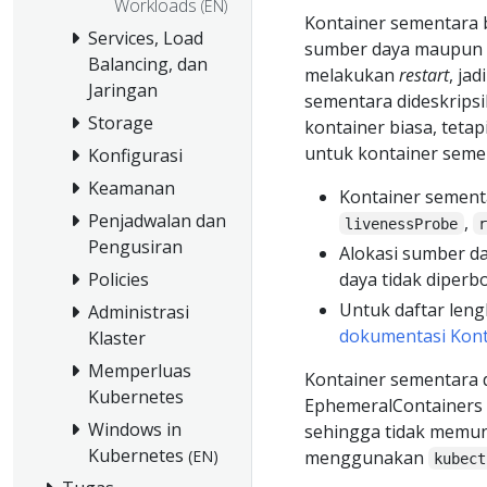
Workloads
(EN)
Kontainer sementara b
Services, Load
sumber daya maupun a
Balancing, dan
melakukan
restart
, ja
Jaringan
sementara dideskrip
Storage
kontainer biasa, teta
untuk kontainer seme
Konfigurasi
Keamanan
Kontainer sementa
Penjadwalan dan
,
livenessProbe
Pengusiran
Alokasi sumber d
daya tidak diperb
Policies
Untuk daftar leng
Administrasi
dokumentasi Kont
Klaster
Memperluas
Kontainer sementara
Kubernetes
EphemeralContainers
Windows in
sehingga tidak memu
Kubernetes
menggunakan
(EN)
kubect