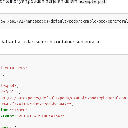
ntainer yang sudah berjalan dalam
:
example-pod
daftar baru dari seluruh kontainer sementara:
alContainers"
1"
ple-pod"
"default"
/api/v1/namespaces/default/pods/example-pod/ephemeralcon
d9b-62f2-4119-9d8e-e2ed6bc3a47c"
sion"
:
"15886"
estamp"
:
"2019-08-29T06:41:42Z"