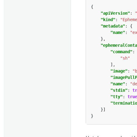
"apiVersion"
: 
"kind"
: 
"Ephem
"metadata"
"name"
: 
"e
"ephemeralCont
"command"
"sh"
"image"
: 
"
"imagePull
"name"
: 
"d
"stdin"
: 
t
"tty"
: 
tru
"terminati