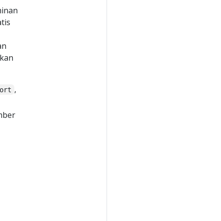
minan
tis
an
hkan
,
ort
mber