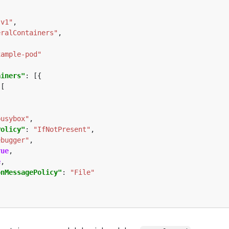
"v1"
eralContainers"
xample-pod"
ainers"
busybox"
Policy"
: 
"IfNotPresent"
ebugger"
rue
e
onMessagePolicy"
: 
"File"