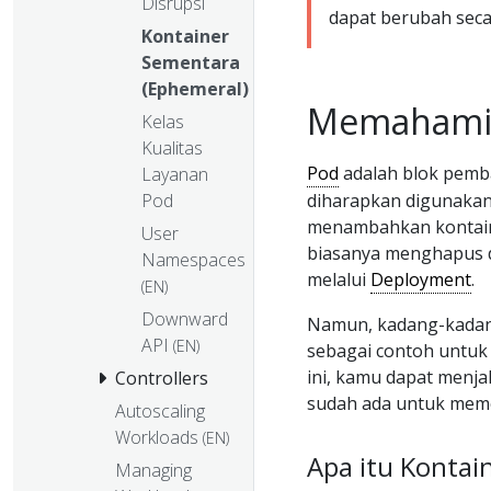
Disrupsi
dapat berubah seca
Kontainer
Sementara
(Ephemeral)
Memahami 
Kelas
Kualitas
Pod
adalah blok pemb
Layanan
diharapkan digunakan 
Pod
menambahkan kontaine
User
biasanya menghapus d
Namespaces
melalui
Deployment
.
(EN)
Downward
Namun, kadang-kadang
API
(EN)
sebagai contoh untu
ini, kamu dapat menj
Controllers
sudah ada untuk meme
Autoscaling
Workloads
(EN)
Apa itu Kontai
Managing