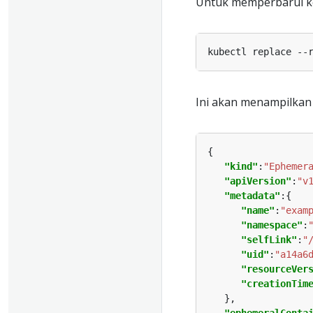
Untuk memperbarui ko
Ini akan menampilkan 
"kind"
:
"Ephemer
"apiVersion"
:
"v
"metadata"
"name"
:
"exam
"namespace"
:
"selfLink"
:
"
"uid"
:
"a14a6
"resourceVer
"creationTim