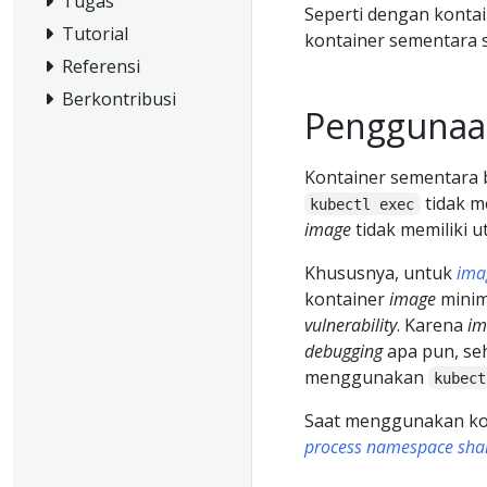
Tugas
Seperti dengan konta
Tutorial
kontainer sementara
Referensi
Berkontribusi
Penggunaa
Kontainer sementara 
tidak m
kubectl exec
image
tidak memiliki u
Khususnya, untuk
ima
kontainer
image
minim
vulnerability
. Karena
im
debugging
apa pun, se
menggunakan
kubect
Saat menggunakan ko
process namespace sha