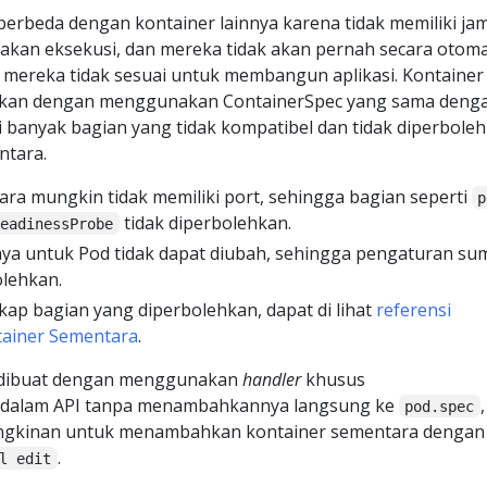
erbeda dengan kontainer lainnya karena tidak memiliki ja
kan eksekusi, dan mereka tidak akan pernah secara otoma
di mereka tidak sesuai untuk membangun aplikasi. Kontainer
sikan dengan menggunakan ContainerSpec yang sama deng
pi banyak bagian yang tidak kompatibel dan tidak diperbole
ntara.
ra mungkin tidak memiliki port, sehingga bagian seperti
p
tidak diperbolehkan.
readinessProbe
aya untuk Pod tidak dapat diubah, sehingga pengaturan su
olehkan.
kap bagian yang diperbolehkan, dapat di lihat
referensi
ainer Sementara
.
 dibuat dengan menggunakan
handler
khusus
 dalam API tanpa menambahkannya langsung ke
,
pod.spec
ngkinan untuk menambahkan kontainer sementara dengan
.
l edit