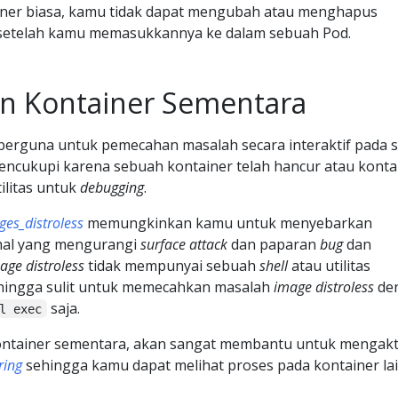
iner biasa, kamu tidak dapat mengubah atau menghapus
 setelah kamu memasukkannya ke dalam sebuah Pod.
n Kontainer Sementara
berguna untuk pemecahan masalah secara interaktif pada s
encukupi karena sebuah kontainer telah hancur atau konta
tilitas untuk
debugging
.
ges_distroless
memungkinkan kamu untuk menyebarkan
al yang mengurangi
surface attack
dan paparan
bug
dan
age distroless
tidak mempunyai sebuah
shell
atau utilitas
hingga sulit untuk memecahkan masalah
image distroless
de
saja.
l exec
ntainer sementara, akan sangat membantu untuk mengakt
ring
sehingga kamu dapat melihat proses pada kontainer lai