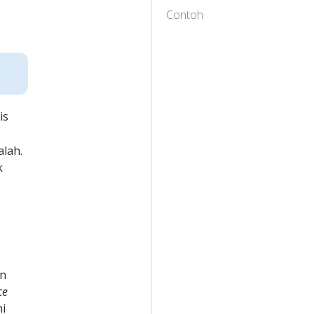
Contoh
is
lah.
k
an
ce
ni