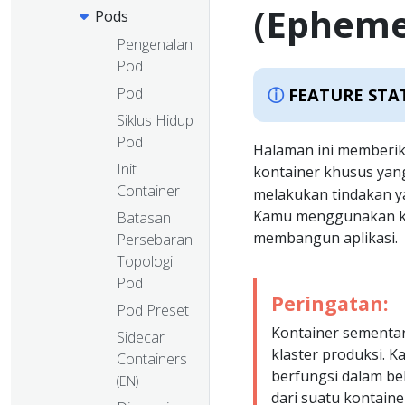
(Epheme
Pods
Pengenalan
Pod
Pod
FEATURE STA
Siklus Hidup
Pod
Halaman ini memberik
Init
kontainer khusus yan
Container
melakukan tindakan ya
Kamu menggunakan ko
Batasan
membangun aplikasi.
Persebaran
Topologi
Pod
Peringatan:
Pod Preset
Kontainer sementar
Sidecar
klaster produksi. 
Containers
berfungsi dalam be
(EN)
dari suatu kontain