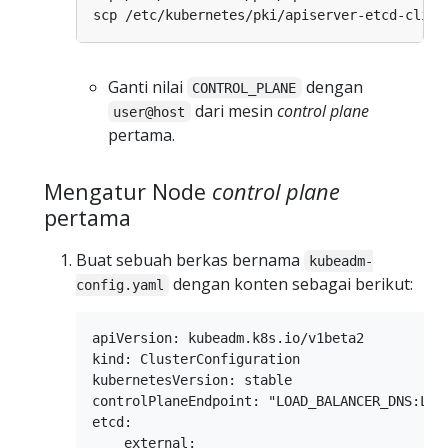
scp /etc/kubernetes/pki/apiserver-etcd-clien
Ganti nilai
dengan
CONTROL_PLANE
dari mesin
control plane
user@host
pertama.
Mengatur Node
control plane
pertama
Buat sebuah berkas bernama
kubeadm-
dengan konten sebagai berikut:
config.yaml
apiVersion: kubeadm.k8s.io/v1beta2

kind: ClusterConfiguration

kubernetesVersion: stable

controlPlaneEndpoint: "LOAD_BALANCER_DNS:LOAD
etcd:

    external:
