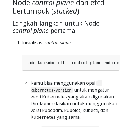
Node
control plane
dan etcd
bertumpuk (
stacked
)
Langkah-langkah untuk Node
control plane
pertama
Inisialisasi
control plane
:
sudo kubeadm init --control-plane-endpoint 
"
Kamu bisa menggunakan opsi
--
untuk mengatur
kubernetes-version
versi Kubernetes yang akan digunakan.
Direkomendasikan untuk menggunakan
versi kubeadm, kubelet, kubectl, dan
Kubernetes yang sama.