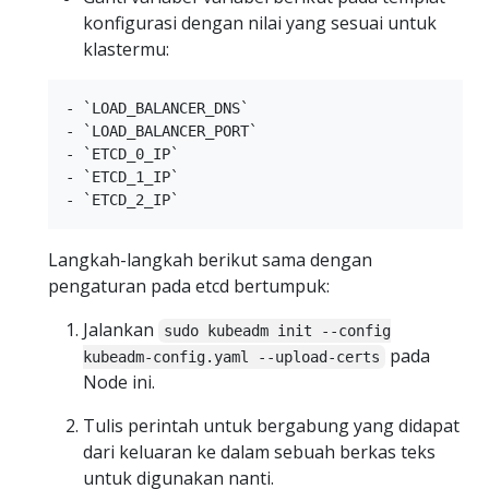
konfigurasi dengan nilai yang sesuai untuk
klastermu:
- `LOAD_BALANCER_DNS`

- `LOAD_BALANCER_PORT`

- `ETCD_0_IP`

- `ETCD_1_IP`

Langkah-langkah berikut sama dengan
pengaturan pada etcd bertumpuk:
Jalankan
sudo kubeadm init --config
pada
kubeadm-config.yaml --upload-certs
Node ini.
Tulis perintah untuk bergabung yang didapat
dari keluaran ke dalam sebuah berkas teks
untuk digunakan nanti.