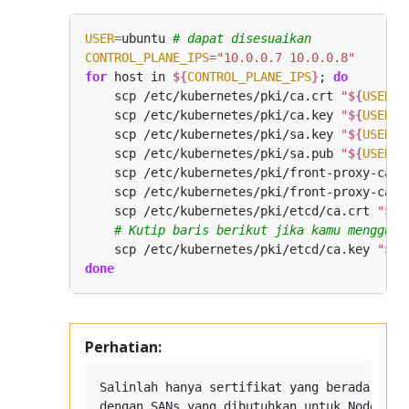
USER
=
ubuntu 
# dapat disesuaikan
CONTROL_PLANE_IPS
=
"10.0.0.7 10.0.0.8"
for
 host in 
${
CONTROL_PLANE_IPS
}
; 
do
    scp /etc/kubernetes/pki/ca.crt 
"
${
USER
}
"
    scp /etc/kubernetes/pki/ca.key 
"
${
USER
}
"
    scp /etc/kubernetes/pki/sa.key 
"
${
USER
}
"
    scp /etc/kubernetes/pki/sa.pub 
"
${
USER
}
"
    scp /etc/kubernetes/pki/front-proxy-ca.c
    scp /etc/kubernetes/pki/front-proxy-ca.k
    scp /etc/kubernetes/pki/etcd/ca.crt 
"
${
U
# Kutip baris berikut jika kamu mengguna
    scp /etc/kubernetes/pki/etcd/ca.key 
"
${
U
done
Perhatian:
Salinlah hanya sertifikat yang berada pada
dengan SANs yang dibutuhkan untuk Node _co