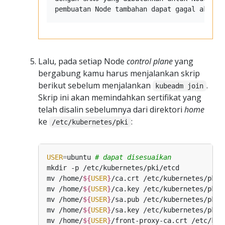
Lalu, pada setiap Node
control plane
yang
bergabung kamu harus menjalankan skrip
berikut sebelum menjalankan
.
kubeadm join
Skrip ini akan memindahkan sertifikat yang
telah disalin sebelumnya dari direktori
home
ke
:
/etc/kubernetes/pki
USER
=
ubuntu 
# dapat disesuaikan
mv /home/
${
USER
}
mv /home/
${
USER
}
mv /home/
${
USER
}
mv /home/
${
USER
}
mv /home/
${
USER
}