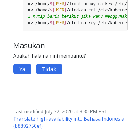
mv /home/
${
USER
}
mv /home/
${
USER
}
# Kutip baris berikut jika kamu menggunakan 
mv /home/
${
USER
}
Masukan
Apakah halaman ini membantu?
Ya
Tidak
Last modified July 22, 2020 at 8:30 PM PST:
Translate high-availability into Bahasa Indonesia
(b8892750ef)