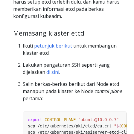
harus setup etcd terlebih dulu, dan kamu harus
memberikan informasi etcd pada berkas
konfigurasi kubeadm.
Memasang klaster etcd
Ikuti
petunjuk berikut
untuk membangun
klaster etcd.
Lakukan pengaturan SSH seperti yang
dijelaskan
di sini
.
Salin berkas-berkas berikut dari Node etcd
manapun pada klaster ke Node
control plane
pertama:
export
CONTROL_PLANE
=
"ubuntu@10.0.0.7"
scp /etc/kubernetes/pki/etcd/ca.crt 
"
${
CONTR
scp /etc/kubernetes/pki/apiserver-etcd-clien