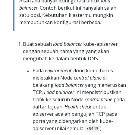
Akan ada banyak konfigurasi untuk
load
balancer
. Contoh berikut ini hanyalah salah
satu opsi. Kebutuhan klastermu mungkin
membutuhkan konfigurasi berbeda.
Buat sebuah
load balancer
kube-apiserver
dengan sebuah nama yang yang akan
mengubah ke dalam bentuk DNS.
Pada
environment
cloud kamu harus
meletakkan Node
control plane
di
belakang
load balancer
yang meneruskan
TCP.
Load balancer
ini mendistribusikan
trafik ke seluruh Node
control plane
pada
daftar tujuan.
Health check
untuk
apiserver adalah pengujian TCP pada
porta yang didengarkan oleh kube-
apiserver (nilai semula
).
:6443