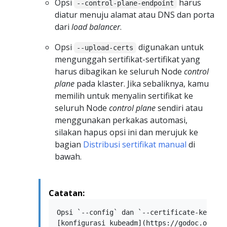
Opsi
harus
--control-plane-endpoint
diatur menuju alamat atau DNS dan porta
dari
load balancer
.
Opsi
digunakan untuk
--upload-certs
mengunggah sertifikat-sertifikat yang
harus dibagikan ke seluruh Node
control
plane
pada klaster. Jika sebaliknya, kamu
memilih untuk menyalin sertifikat ke
seluruh Node
control plane
sendiri atau
menggunakan perkakas automasi,
silakan hapus opsi ini dan merujuk ke
bagian
Distribusi sertifikat manual
di
bawah.
Catatan:
Opsi `--config` dan `--certificate-key` pa
[konfigurasi kubeadm](https://godoc.org/k8