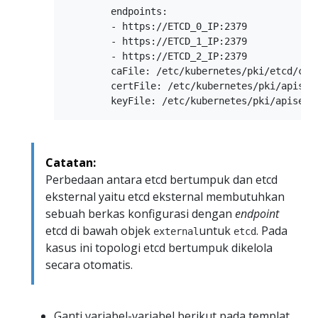
        endpoints:

        - https://ETCD_0_IP:2379

        - https://ETCD_1_IP:2379

        - https://ETCD_2_IP:2379

        caFile: /etc/kubernetes/pki/etcd/ca.c
        certFile: /etc/kubernetes/pki/apiserv
Catatan:
Perbedaan antara etcd bertumpuk dan etcd
eksternal yaitu etcd eksternal membutuhkan
sebuah berkas konfigurasi dengan
endpoint
etcd di bawah objek
untuk
. Pada
external
etcd
kasus ini topologi etcd bertumpuk dikelola
secara otomatis.
Ganti variabel-variabel berikut pada templat