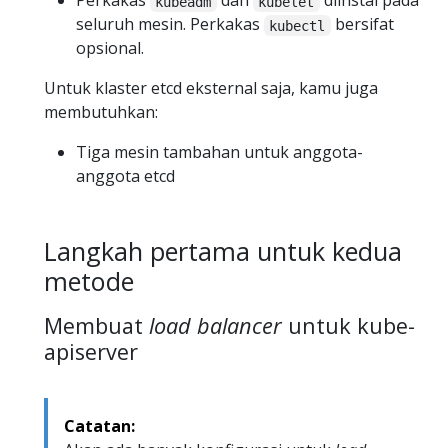
Perkakas
dan
diinstal pada
kubeadm
kubelet
seluruh mesin. Perkakas
bersifat
kubectl
opsional.
Untuk klaster etcd eksternal saja, kamu juga
membutuhkan:
Tiga mesin tambahan untuk anggota-
anggota etcd
Langkah pertama untuk kedua
metode
Membuat
load balancer
untuk kube-
apiserver
Catatan: