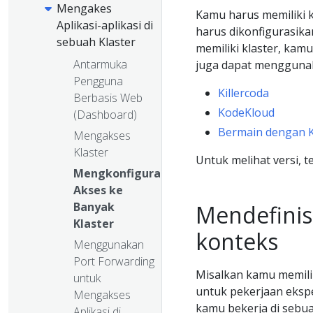
Mengakes
Kamu harus memiliki k
Aplikasi-aplikasi di
harus dikonfigurasik
sebuah Klaster
memiliki klaster, k
Antarmuka
juga dapat menggunaka
Pengguna
Killercoda
Berbasis Web
KodeKloud
(Dashboard)
Bermain dengan 
Mengakses
Klaster
Untuk melihat versi, 
Mengkonfigurasi
Akses ke
Banyak
Mendefinis
Klaster
konteks
Menggunakan
Port Forwarding
Misalkan kamu memili
untuk
untuk pekerjaan eksp
Mengakses
kamu bekerja di seb
Aplikasi di