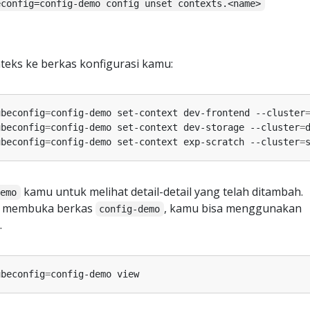
econfig=config-demo config unset contexts.<name>
teks ke berkas konfigurasi kamu:
ubeconfig
=
config-demo set-context dev-frontend --cluster
ubeconfig
=
config-demo set-context dev-storage --cluster
=
ubeconfig
=
config-demo set-context exp-scratch --cluster
=
kamu untuk melihat detail-detail yang telah ditambah.
demo
ari membuka berkas
, kamu bisa menggunakan
config-demo
.
ubeconfig
=