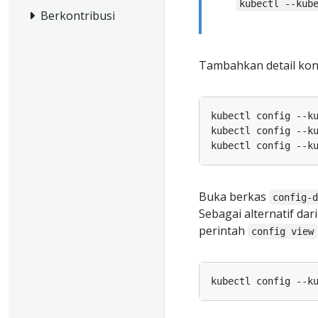
kubectl --kub
Berkontribusi
Tambahkan detail kon
kubectl config --k
kubectl config --k
kubectl config --k
Buka berkas
config-
Sebagai alternatif d
perintah
config view
kubectl config --k