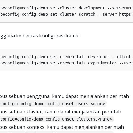
ubeconfig
=
config-demo set-cluster development --server
=
h
ubeconfig
=
config-demo set-cluster scratch --server
=
gguna ke berkas konfigurasi kamu:
ubeconfig
=
config-demo set-credentials developer --client
ubeconfig
=
config-demo set-credentials experimenter --use
us sebuah pengguna, kamu dapat menjalankan perintah
econfig=config-demo config unset users.<name>
us sebuah klaster, kamu dapat menjalankan perintah
econfig=config-demo config unset clusters.<name>
us sebuah konteks, kamu dapat menjalankan perintah