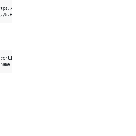
ttps://1.2.3.4 --certificate-authority
=
-certificate
=
fake-cert-file --client-key
=
rname
=
exp --password
=