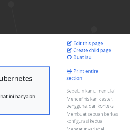
Edit this page
Create child page
Buat isu
Print entire
ubernetes
section
Sebelum kamu memulai
hat ini hanyalah
Mendefinisikan klaster,
pengguna, dan konteks
Membuat sebuah berkas
konfigurasi kedua
Mengatur variabel