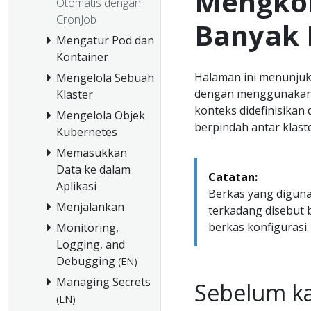
Mengkon
Otomatis dengan
CronJob
Banyak 
Mengatur Pod dan
Kontainer
Halaman ini menunjuk
Mengelola Sebuah
dengan menggunakan 
Klaster
konteks didefinisikan
Mengelola Objek
berpindah antar klas
Kubernetes
Memasukkan
Data ke dalam
Catatan:
Aplikasi
Berkas yang diguna
Menjalankan
terkadang disebut
berkas konfigurasi.
Monitoring,
Logging, and
Debugging
(EN)
Managing Secrets
Sebelum k
(EN)