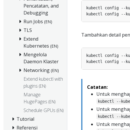
Pencatatan, and
kubectl config --k
Debugging
kubectl config --k
Run Jobs
(EN)
TLS
Tambahkan detail pen
Extend
Kubernetes
(EN)
Mengelola
kubectl config --k
Daemon Klaster
kubectl config --k
Networking
(EN)
Extend kubectl with
plugins
(EN)
Catatan:
Untuk menghap
Manage
HugePages
(EN)
kubectl --kub
Untuk menghap
Schedule GPUs
(EN)
kubectl --kub
Tutorial
Untuk menghap
Referensi