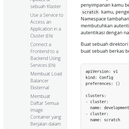
penyimpanan kamu be
sebuah Klaster
kamu, penge
scratch
Use a Service to
Namespace tambahan s
Access an
membutuhkan autentika
Application in a
autentikasi dengan n
Cluster
(EN)
Buat sebuah direktor
Connect a
buat sebuah berkas 
Frontend to a
Backend Using
Services
(EN)
Membuat Load
Balancer
preferences: 
{}
Eksternal
Membuat
Daftar Semua
Image
Container yang
Berjalan dalam