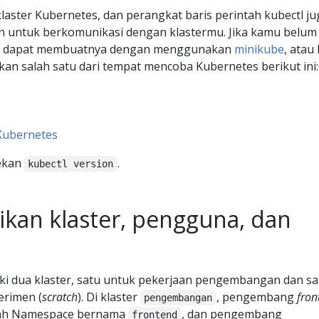
laster Kubernetes, dan perangkat baris perintah kubectl ju
an untuk berkomunikasi dengan klastermu. Jika kamu belum
amu dapat membuatnya dengan menggunakan
minikube
, atau
n salah satu dari tempat mencoba Kubernetes berikut ini:
Kubernetes
tekan
.
kubectl version
ikan klaster, pengguna, dan
ki dua klaster, satu untuk pekerjaan pengembangan dan sa
erimen (
scratch
). Di klaster
, pengembang
fron
pengembangan
uah Namespace bernama
, dan pengembang
frontend