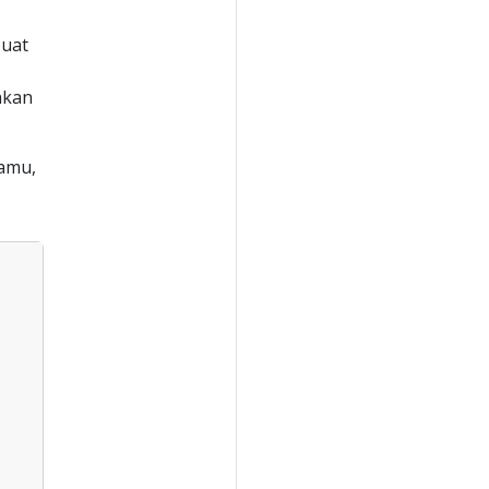
buat
kan
amu,