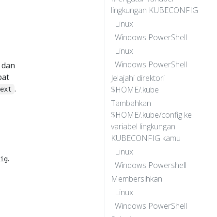
lingkungan KUBECONFIG
Linux
Windows PowerShell
Linux
Windows PowerShell
, dan
pat
Jelajahi direktori
.
$HOME/.kube
text
Tambahkan
$HOME/.kube/config ke
variabel lingkungan
KUBECONFIG kamu
Linux
.
ig
Windows Powershell
Membersihkan
Linux
Windows PowerShell