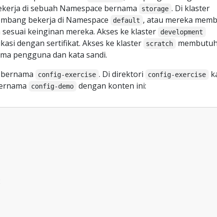
kerja di sebuah Namespace bernama
. Di klaster
storage
mbang bekerja di Namespace
, atau mereka mem
default
esuai keinginan mereka. Akses ke klaster
development
si dengan sertifikat. Akses ke klaster
membutuh
scratch
ama pengguna dan kata sandi.
i bernama
. Di direktori
k
config-exercise
config-exercise
bernama
dengan konten ini:
config-demo