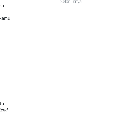
Selanjutnya
ga
 kamu
tu
tend