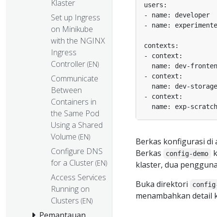
Klaster
Set up Ingress
on Minikube
with the NGINX
Ingress
Controller
(EN)
Communicate
Between
Containers in
the Same Pod
Using a Shared
Volume
(EN)
Berkas konfigurasi di
Configure DNS
Berkas
k
config-demo
for a Cluster
(EN)
klaster, dua pengguna
Access Services
Buka direktori
config
Running on
menambahkan detail k
Clusters
(EN)
Pemantauan,