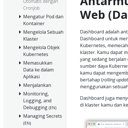
Antarmu
Otomatis dengan
CronJob
Web (Da
Mengatur Pod dan
Kontainer
Dashboard adalah an
Mengelola Sebuah
Dashboard untuk men
Klaster
Kubernetes, memecahk
Mengelola Objek
klaster. Kamu dapat 
Kubernetes
yang sedang berjalan 
Memasukkan
sumber daya Kubernete
Data ke dalam
kamu dapat mengemba
Aplikasi
bertahap (
rolling upda
Menjalankan
menggunakan sebua
Monitoring,
Dashboard juga menye
Logging, and
di klaster kamu dan k
Debugging
(EN)
Managing Secrets
(EN)