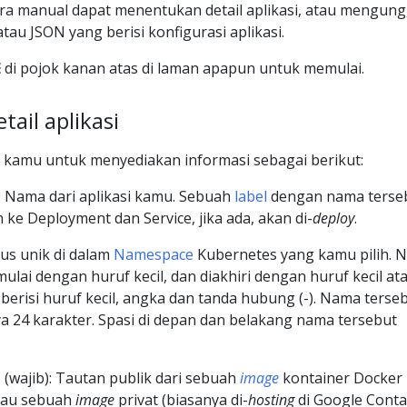
ra manual dapat menentukan detail aplikasi, atau mengun
au JSON yang berisi konfigurasi aplikasi.
E
di pojok kanan atas di laman apapun untuk memulai.
ail aplikasi
kamu untuk menyediakan informasi sebagai berikut:
: Nama dari aplikasi kamu. Sebuah
label
dengan nama terse
ke Deployment dan Service, jika ada, akan di-
deploy
.
us unik di dalam
Namespace
Kubernetes yang kamu pilih. 
ulai dengan huruf kecil, dan diakhiri dengan huruf kecil at
berisi huruf kecil, angka dan tanda hubung (-). Nama terse
ya 24 karakter. Spasi di depan dan belakang nama tersebut
e
(wajib): Tautan publik dari sebuah
image
kontainer Docker
tau sebuah
image
privat (biasanya di-
hosting
di Google Conta