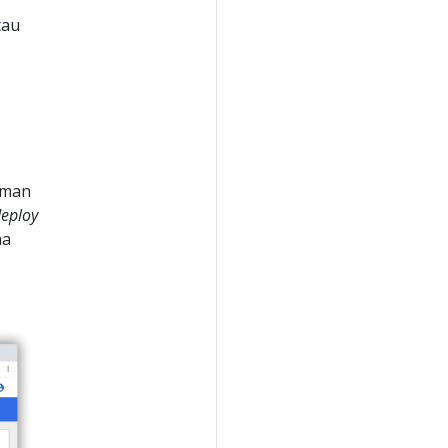
tau
aman
eploy
na