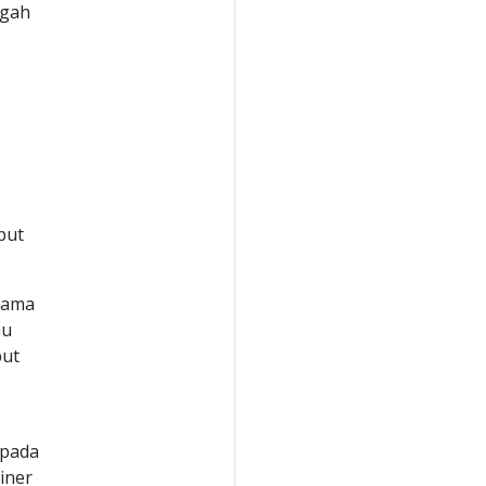
ggah
but
Nama
au
but
 pada
iner