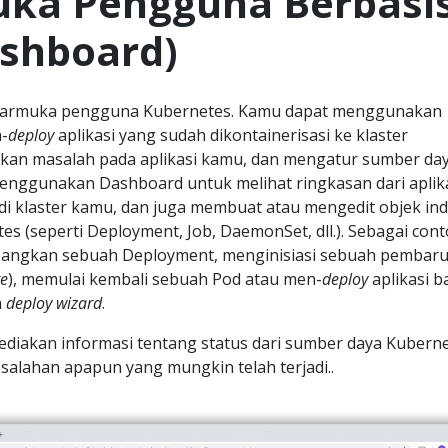
ka Pengguna Berbasi
shboard)
tarmuka pengguna Kubernetes. Kamu dapat menggunakan
-
deploy
aplikasi yang sudah dikontainerisasi ke klaster
an masalah pada aplikasi kamu, dan mengatur sumber da
menggunakan Dashboard untuk melihat ringkasan dari aplik
di klaster kamu, dan juga membuat atau mengedit objek ind
s (seperti Deployment, Job, DaemonSet, dll.). Sebagai cont
ngkan sebuah Deployment, menginisiasi sebuah pembar
te
), memulai kembali sebuah Pod atau men-
deploy
aplikasi b
h
deploy wizard
.
diakan informasi tentang status dari sumber daya Kubern
esalahan apapun yang mungkin telah terjadi..