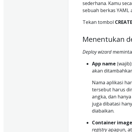
sederhana. Kamu seca
sebuah berkas YAML at
Tekan tombol
CREAT
Menentukan det
Deploy wizard
meminta 
App name
(wajib)
akan ditambahkan 
Nama aplikasi har
tersebut harus dim
angka, dan hanya 
juga dibatasi han
diabaikan.
Container imag
registry
apapun, a