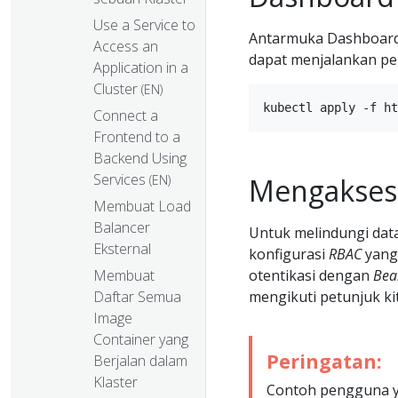
Use a Service to
Antarmuka Dashboard 
Access an
dapat menjalankan per
Application in a
Cluster
(EN)
Connect a
Frontend to a
Backend Using
Services
(EN)
Mengakses
Membuat Load
Balancer
Untuk melindungi data
Eksternal
konfigurasi
RBAC
yang
Membuat
otentikasi dengan
Bea
Daftar Semua
mengikuti petunjuk k
Image
Container yang
Peringatan:
Berjalan dalam
Klaster
Contoh pengguna yan