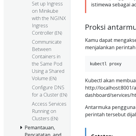
Set up Ingress
istimewa sebagai a
on Minikube
with the NGINX
Proksi antarmuk
Ingress
Controller
(EN)
Kamu dapat mengakse
Communicate
menjalankan perintah 
Between
Containers in
the Same Pod
Using a Shared
Volume
(EN)
Kubectl akan membuat
Configure DNS
http://localhost:8001
for a Cluster
dashboard/services/ht
(EN)
Access Services
Antarmuka pengguna b
Running on
perintah tersebut dija
Clusters
(EN)
Pemantauan,
Pencatatan, and