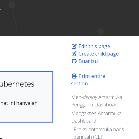
Edit this page
Create child page
Buat isu
Print entire
ubernetes
section
Men-
deploy
Antarmuka
hat ini hanyalah
Pengguna Dashboard
Mengakses Antarmuka
Dashboard
Proksi antarmuka baris
perintah (CLI)