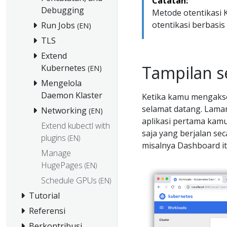
Catatan:
Debugging
Metode otentikasi 
otentikasi berbasis 
Run Jobs
(EN)
TLS
Extend
Tampilan s
Kubernetes
(EN)
Mengelola
Daemon Klaster
Ketika kamu mengakse
selamat datang. Laman
Networking
(EN)
aplikasi pertama kamu.
Extend kubectl with
saja yang berjalan se
plugins
(EN)
misalnya Dashboard itu
Manage
HugePages
(EN)
Schedule GPUs
(EN)
Tutorial
Referensi
Berkontribusi