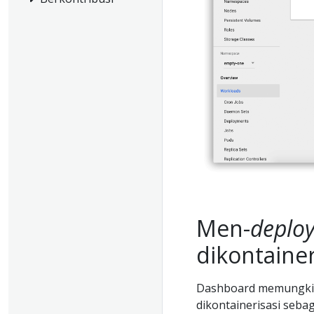
Men-
deplo
dikontainer
Dashboard memungki
dikontainerisasi seb