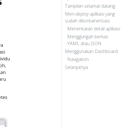
s
Tampilan selamat datang
Men-
deploy
aplikasi yang
sudah dikontainerisasi
Menentukan detail aplikasi
Menggungah berkas
YAML atau JSON
ya
Menggunakan Dashboard
asi
ividu
Navigation
oh,
Selanjutnya
uan
aru
etes