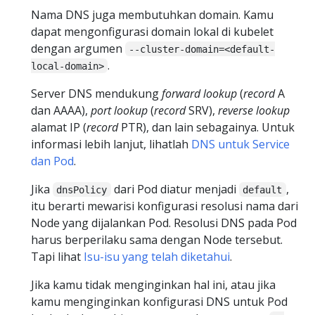
Nama DNS juga membutuhkan domain. Kamu
dapat mengonfigurasi domain lokal di kubelet
dengan argumen
--cluster-domain=<default-
.
local-domain>
Server DNS mendukung
forward lookup
(
record
A
dan AAAA),
port lookup
(
record
SRV),
reverse lookup
alamat IP (
record
PTR), dan lain sebagainya. Untuk
informasi lebih lanjut, lihatlah
DNS untuk Service
dan Pod
.
Jika
dari Pod diatur menjadi
,
dnsPolicy
default
itu berarti mewarisi konfigurasi resolusi nama dari
Node yang dijalankan Pod. Resolusi DNS pada Pod
harus berperilaku sama dengan Node tersebut.
Tapi lihat
Isu-isu yang telah diketahui
.
Jika kamu tidak menginginkan hal ini, atau jika
kamu menginginkan konfigurasi DNS untuk Pod