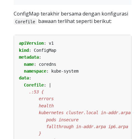
ConfigMap terakhir bersama dengan konfigurasi
bawaan terlihat seperti berikut:
Corefile
apiVersion
:
v1
kind
:
ConfigMap
metadata
:
name
:
coredns
namespace
:
kube-system
data
:
Corefile
:
|