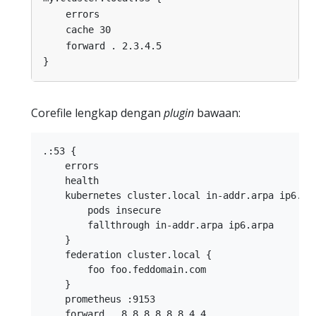
errors
cache 30
forward . 2.3.4.5
}
Corefile lengkap dengan
plugin
bawaan:
.:53 {

    errors

    health

    kubernetes cluster.local in-addr.arpa ip6.arp
        pods insecure

        fallthrough in-addr.arpa ip6.arpa

    }

    federation cluster.local {

        foo foo.feddomain.com

    }

    prometheus :9153

    forward . 8.8.8.8 8.8.4.4
