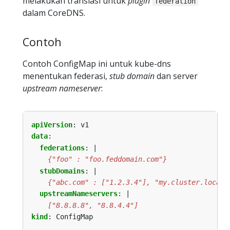
melakukan translasi untuk
plugin
federation
dalam CoreDNS.
Contoh
Contoh ConfigMap ini untuk kube-dns
menentukan federasi,
stub domain
dan server
upstream nameserver
:
apiVersion
:
v1
data
:
federations
:
|
    {"foo" : "foo.feddomain.com"}
stubDomains
:
|
    {"abc.com" : ["1.2.3.4"], "my.cluster.local"
upstreamNameservers
:
|
    ["8.8.8.8", "8.8.4.4"]
kind
:
ConfigMap