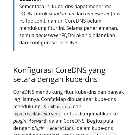
Sementara ini kube-dns dapat menerima
FQDN untuk
stubdomain
dan
nameserver
(mis:
ns.foo.com), namun CoreDNS belum
mendukung fitur ini. Selama penerjemahan,
semua
nameserver
FQDN akan dihilangkan
dari konfigurasi CoreDNS.
Konfigurasi CoreDNS yang
setara dengan kube-dns
CoreDNS mendukung fitur kube-dns dan banyak
lagi lainnya. ConfigMap dibuat agar kube-dns
mendukung
dan
StubDomains
untuk diterjemahkan ke
upstreamNameservers
plugin
dalam CoreDNS. Begitu pula
forward
dengan
plugin
dalam kube-dns
Federations