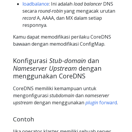
loadbalance
: Ini adalah
load balancer
DNS
secara
round-robin
yang mengacak urutan
record
A, AAAA, dan MX dalam setiap
responnya.
Kamu dapat memodifikasi perilaku CoreDNS
bawaan dengan memodifikasi ConfigMap.
Konfigurasi
Stub-domain
dan
Nameserver Upstream
dengan
menggunakan CoreDNS
CoreDNS memiliki kemampuan untuk
mengonfigurasi
stubdomain
dan
nameserver
upstream
dengan menggunakan
plugin
forward
.
Contoh
Jika operator klaster memiliki sebuah server