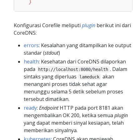
    }
Konfigurasi Corefile meliputi
plugin
berikut ini dari
CoreDNS:
errors
: Kesalahan yang ditampilkan ke output
standar (
stdout
)
health
: Kesehatan dari CoreDNS dilaporkan
pada
. Dalam
http://localhost:8080/health
sintaks yang diperluas
akan
lameduck
menangani proses tidak sehat agar
menunggu selama 5 detik sebelum proses
tersebut dimatikan.
ready
:
Endpoint
HTTP pada port 8181 akan
mengembalikan OK 200, ketika semua
plugin
yang dapat memberi sinyal kesiapan, telah
memberikan sinyalnya.
kubernetes
: CoreDNS akan menjawab