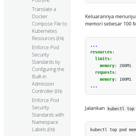
(EN)
Translate a
Keluarannya menunjuk
Docker
memori sebesar 100 M
Compose File to
Kubernetes
Resources
(EN)
...
Enforce Pod
resources
:
Security
limits
:
Standards by
memory
:
200Mi
Configuring the
requests
:
Built-in
memory
:
100Mi
Admission
...
Controller
(EN)
Enforce Pod
Security
Jalankan
kubectl top
Standards with
Namespace
Labels
(EN)
kubectl top pod me