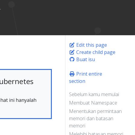
Edit this page
Create child page
Buat isu
Print entire
ubernetes
section
Sebelum kamu memulai
hat ini hanyalah
Membuat Namespace
Menentukan permintaan
memori dan batasan
memori
Melebihi batasan memori