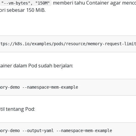
memberi tahu Container agar menc
"--vm-bytes", "150M"
i sebesar 150 MiB.
ttps://k8s.io/examples/pods/resource/memory-request-limi
tainer dalam Pod sudah berjalan:
mory-demo --namespace
=
til tentang Pod:
mory-demo --output
=
yaml --namespace
=