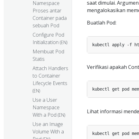
saat dimulai. Argumen
Namespace
mengalokasikan memor
Proses antar
Container pada
Buatlah Pod:
sebuah Pod
Configure Pod
Initialization
(EN)
kubectl apply -f h
Membuat Pod
Statis
Verifikasi apakah Con
Attach Handlers
to Container
Lifecycle Events
kubectl get pod me
(EN)
Use a User
Namespace
Lihat informasi mende
With a Pod
(EN)
Use an Image
Volume With a
kubectl get pod me
Pod