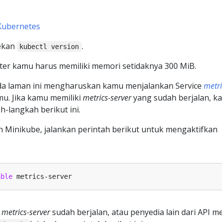
Kubernetes
tekan
.
kubectl version
ter kamu harus memiliki memori setidaknya 300 MiB.
a laman ini mengharuskan kamu menjalankan Service
metri
mu. Jika kamu memiliki
metrics-server
yang sudah berjalan, k
h-langkah berikut ini.
 Minikube, jalankan perintah berikut untuk mengaktifkan
able
h
metrics-server
sudah berjalan, atau penyedia lain dari API me