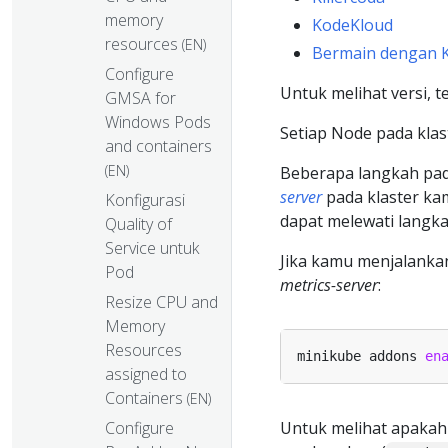
memory
KodeKloud
resources
(EN)
Bermain dengan 
Configure
Untuk melihat versi, 
GMSA for
Windows Pods
Setiap Node pada klas
and containers
(EN)
Beberapa langkah pad
server
pada klaster ka
Konfigurasi
dapat melewati langka
Quality of
Service untuk
Jika kamu menjalankan
Pod
metrics-server
:
Resize CPU and
Memory
Resources
minikube addons 
en
assigned to
Containers
(EN)
Configure
Untuk melihat apaka