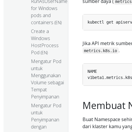
RunAsUserName
sumber daya (
metrics
for Windows
pods and
containers
(EN)
Create a
Windows
Jika API metrik sumber
HostProcess
.
metrics.k8s.io
Pod
(EN)
Mengatur Pod
untuk
Menggunakan
Volume sebagai
Tempat
Penyimpanan
Membuat 
Mengatur Pod
untuk
Buat Namespace sehing
Penyimpanan
dari klaster kamu yang
dengan