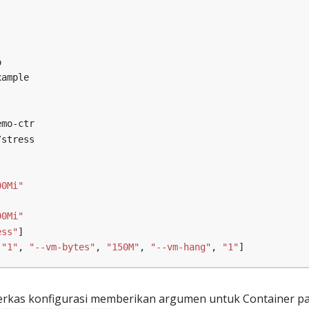
o
xample
emo-ctr
/stress
00Mi"
00Mi"
ess"
]
"1"
,
"--vm-bytes"
,
"150M"
,
"--vm-hang"
,
"1"
]
rkas konfigurasi memberikan argumen untuk Container p