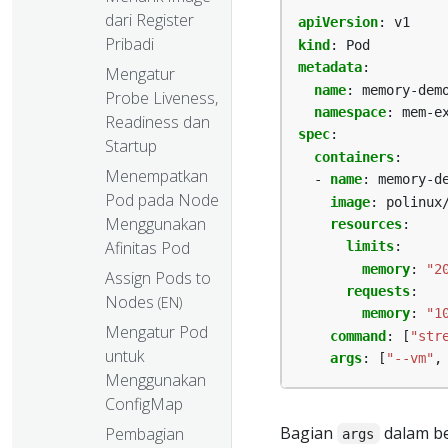
dari Register
apiVersion
:
v1
Pribadi
kind
:
Pod
metadata
:
Mengatur
name
:
memory-dem
Probe Liveness,
namespace
:
mem-e
Readiness dan
spec
:
Startup
containers
:
Menempatkan
- 
name
:
memory-d
Pod pada Node
image
:
polinux
Menggunakan
resources
:
Afinitas Pod
limits
:
memory
:
"2
Assign Pods to
requests
:
Nodes
(EN)
memory
:
"1
Mengatur Pod
command
:
[
"str
untuk
args
:
[
"--vm"
,
Menggunakan
ConfigMap
Bagian
dalam be
Pembagian
args