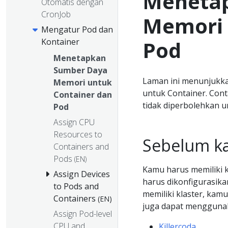
Meneta
Otomatis dengan
CronJob
Memori 
Mengatur Pod dan
Pod
Kontainer
Menetapkan
Sumber Daya
Laman ini menunjukk
Memori untuk
untuk Container. Cont
Container dan
tidak diperbolehkan 
Pod
Assign CPU
Resources to
Sebelum k
Containers and
Pods
(EN)
Kamu harus memiliki k
Assign Devices
harus dikonfigurasik
to Pods and
memiliki klaster, k
Containers
(EN)
juga dapat menggunaka
Assign Pod-level
CPU and
Killercoda