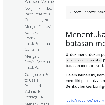
PersistentVolume
Assign Extended
Resources to a
Container
(EN)
Mengonfigurasi
Menentuka
Konteks
Keamanan
batasan m
untuk Pod atau
Container
Untuk menentukan pe
Mengatur
p
resources:requests
ServiceAccount
batasan memori, ser
untuk Pod
Configure a Pod
Dalam latihan ini, ka
to Use a
memiliki permintaan 
Projected
Berikut berkas konfig
Volume for
Storage
(EN)
pods/resource/memory
Menarik Image