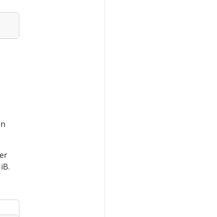
an
er
iB.