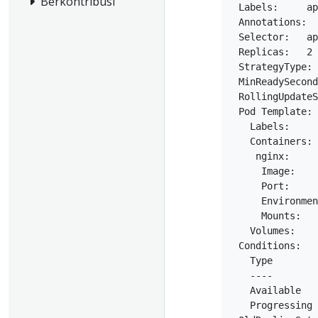
Berkontribusi
 Labels:     ap
 Annotations:  
 Selector:   ap
 Replicas:   2 
 StrategyType: 
 MinReadySecond
 RollingUpdateS
 Pod Template:

   Labels:     
   Containers:

    nginx:

     Image:    
     Port:     
     Environmen
     Mounts:   
   Volumes:    
 Conditions:

   Type        
   ----        
   Available   
   Progressing 