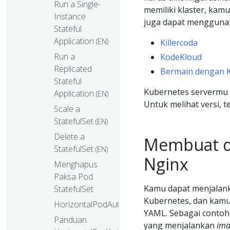
Run a Single-
memiliki klaster, k
Instance
juga dapat menggunaka
Stateful
Application
(EN)
Killercoda
Run a
KodeKloud
Replicated
Bermain dengan 
Stateful
Kubernetes servermu h
Application
(EN)
Untuk melihat versi, 
Scale a
StatefulSet
(EN)
Delete a
Membuat d
StatefulSet
(EN)
Nginx
Menghapus
Paksa Pod
Kamu dapat menjalan
StatefulSet
Kubernetes, dan kamu
HorizontalPodAutoscaler
YAML. Sebagai contoh
Panduan
yang menjalankan
ima