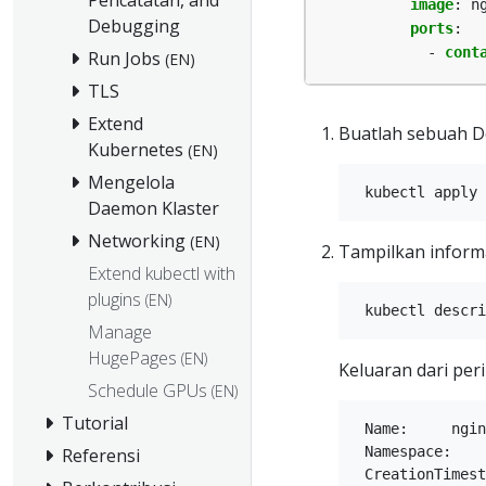
image
:
n
Debugging
ports
:
- 
cont
Run Jobs
(EN)
TLS
Extend
Buatlah sebuah D
Kubernetes
(EN)
Mengelola
Daemon Klaster
Networking
(EN)
Tampilkan informa
Extend kubectl with
plugins
(EN)
Manage
HugePages
(EN)
Keluaran dari per
Schedule GPUs
(EN)
Tutorial
 Name:     ngin
 Namespace:    
Referensi
 CreationTimest