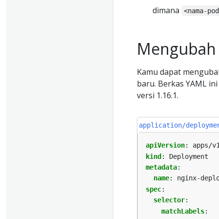
dimana
<nama-po
Mengubah 
Kamu dapat mengubah
baru. Berkas YAML in
versi 1.16.1.
application/deployme
apiVersion
:
apps/v
kind
:
Deployment
metadata
:
name
:
nginx-depl
spec
:
selector
:
matchLabels
: