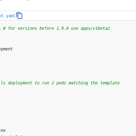
nt.yaml
1
# for versions before 1.9.0 use apps/v1beta2
oyment
lls deployment to run 2 pods matching the template
inx