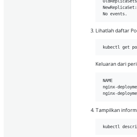
 OldReplicaSets
 NewReplicaSet:
Lihatlah daftar P
Keluaran dari per
 NAME          
 nginx-deployme
Tampilkan inform