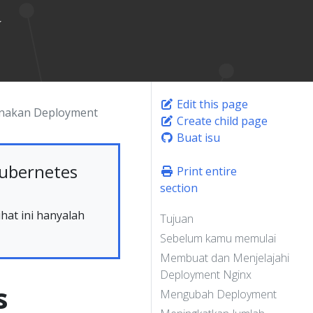
Edit this page
unakan Deployment
Create child page
Buat isu
ubernetes
Print entire
section
hat ini hanyalah
Tujuan
Sebelum kamu memulai
Membuat dan Menjelajahi
Deployment Nginx
s
Mengubah Deployment