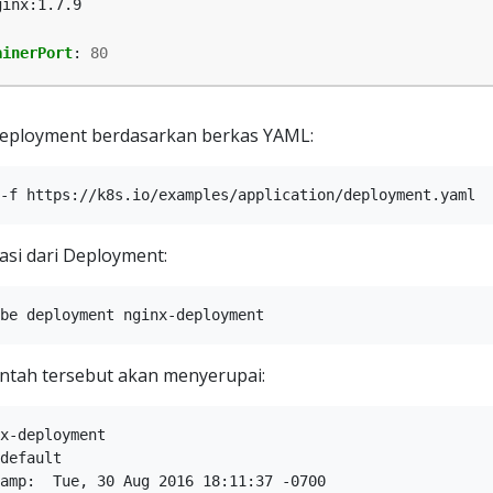
ginx:1.7.9
ainerPort
:
80
eployment berdasarkan berkas YAML:
si dari Deployment:
intah tersebut akan menyerupai:
x-deployment

default

amp:  Tue, 30 Aug 2016 18:11:37 -0700
