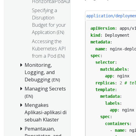
HorizontalPodAutoscaler
Specifying a
application/deployme
Disruption
Budget for your
apiVersion
:
apps/v
Application
(EN)
kind
:
Deployment
Accessing the
metadata
:
Kubernetes API
name
:
nginx-depl
from a Pod
(EN)
spec
:
selector
:
Monitoring,
matchLabels
:
Logging, and
app
:
nginx
Debugging
(EN)
replicas
:
2
# te
Managing Secrets
template
:
(EN)
metadata
:
labels
:
Mengakes
app
:
nginx
Aplikasi-aplikasi di
spec
:
sebuah Klaster
containers
:
Pemantauan,
- 
name
:
ng
Pencatatan, and