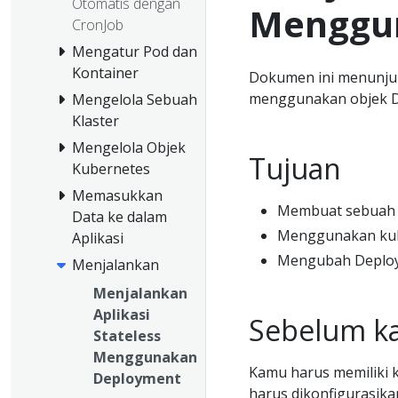
Otomatis dengan
Menggu
CronJob
Mengatur Pod dan
Kontainer
Dokumen ini menunjuk
menggunakan objek D
Mengelola Sebuah
Klaster
Mengelola Objek
Tujuan
Kubernetes
Memasukkan
Membuat sebuah 
Data ke dalam
Menggunakan kub
Aplikasi
Mengubah Deplo
Menjalankan
Menjalankan
Aplikasi
Sebelum k
Stateless
Menggunakan
Kamu harus memiliki k
Deployment
harus dikonfigurasik