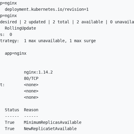
p=nginx

  deployment.kubernetes.io/revision=1

p=nginx

desired | 2 updated | 2 total | 2 available | 0 unavaila
  RollingUpdate

s:  0

trategy:  1 max unavailable, 1 max surge

  app=nginx

          nginx:1.14.2

          80/TCP

t:        <none>

          <none>

          <none>

  Status  Reason

  ------  ------

  True    MinimumReplicasAvailable

  True    NewReplicaSetAvailable
