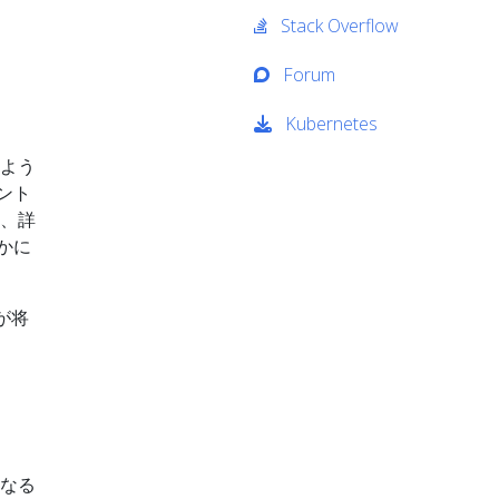
Stack Overflow
Forum
Kubernetes
のよう
ント
は、詳
かに
が将
となる