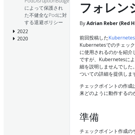
PodDisruptionBudget
フォレン
によって保護され
た不健全なPodに対
する退避ポリシー
By
Adrian Reber (Red H
2022
前回投稿した
Kubern
2020
Kubernetesでの
に使用されるのかを紹介
ですが、Kubernet
細を説明しませんでした
ついての詳細を提供しま
チェックポイントの作成はま
来どのように動作するの
準備
チェックポイント作成のサ