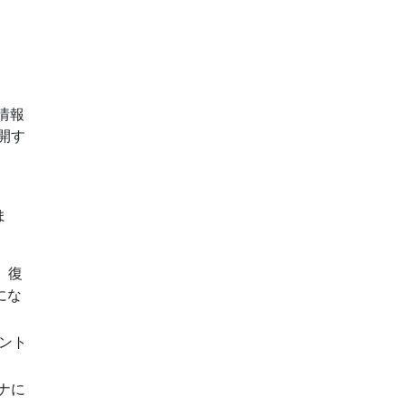
情報
開す
ま
、復
にな
イント
ナに