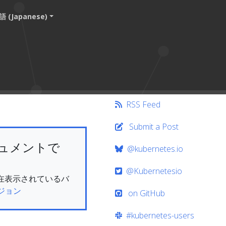
 (Japanese)
RSS Feed
Submit a Post
ュメントで
@kubernetes.io
@Kubernetesio
。現在表示されているバ
ジョン
on GitHub
#kubernetes-users