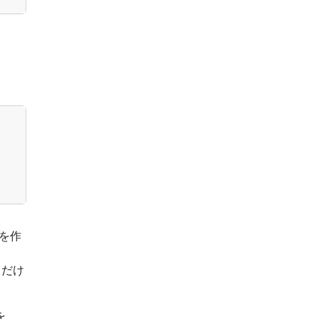
。
を作
るだけ
を