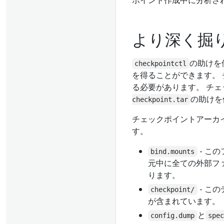
ポイント作成中に分析さ
より深く掘
の助けを
checkpointctl
を得ることができます。
る必要があります。 チ
の助けを
checkpoint.tar
チェックポイントアーカ
す。
- こ
bind.mounts
元中に全ての外部フ
ります。
- こ
checkpoint/
が含まれています。
と
config.dump
spe