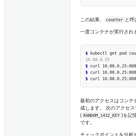
この結果、
と呼
counter
一度コンテナが実行され
$
 kubectl get pod co
$
$
$
最初のアクセスはコンテ
成します。 次のアクセ
(
)を記
RANDOM_1432_KEY
です。
チェックポイントを分析