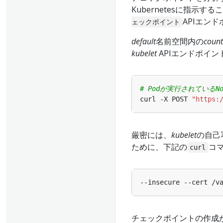
Kubernetesに指示
APIエン
ェックポイント
default
名前空間内の
count
kubelet
APIエンドポイ
# Podが実行されているN
curl -X POST 
"https:
厳密には、
kubelet
の自己
ために、下記の
コ
curl
チェックポイントの作成