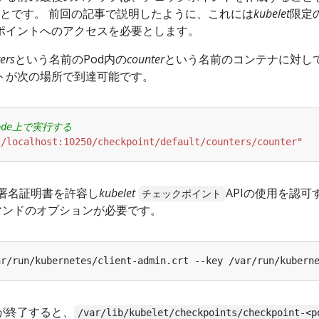
することです。 前回の記事で説明したように、これには
kubelet
限定
ドポイントへのアクセスを必要とします。
ers
という名前のPod内の
counter
という名前のコンテナに対し
ントが次の場所で到達可能です。
ode上で実行する
//localhost:10250/checkpoint/default/counters/counter"
署名証明書を許容し
kubelet
APIの使用を認可
チェックポイント
マンドのオプションが必要です。
が終了すると、
/var/lib/kubelet/checkpoints/checkpoint-<p