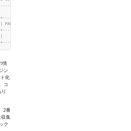
の情
ジン
スト化
、コ
あり
、2番
に収集
ック