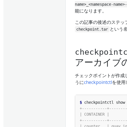
name>_<namespace-name>-
能になります。
この記事の後述のステッ
という
checkpoint.tar
checkpoint
アーカイブ
チェックポイントが作成
うに
checkpointctl
を使用
$