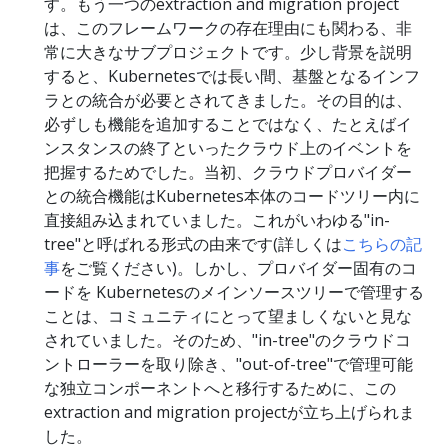
す。もう一つのextraction and migration project
は、このフレームワークの存在理由にも関わる、非
常に大きなサブプロジェクトです。少し背景を説明
すると、Kubernetesでは長い間、基盤となるインフ
ラとの統合が必要とされてきました。その目的は、
必ずしも機能を追加することではなく、たとえばイ
ンスタンスの終了といったクラウド上のイベントを
把握するためでした。当初、クラウドプロバイダー
との統合機能はKubernetes本体のコードツリー内に
直接組み込まれていました。これがいわゆる"in-
tree"と呼ばれる形式の由来です(詳しくは
こちらの記
事
をご覧ください)。しかし、プロバイダー固有のコ
ードを Kubernetesのメインソースツリーで管理する
ことは、コミュニティにとって望ましくないと見な
されていました。そのため、"in-tree"のクラウドコ
ントローラーを取り除き、"out-of-tree"で管理可能
な独立コンポーネントへと移行するために、この
extraction and migration projectが立ち上げられま
した。