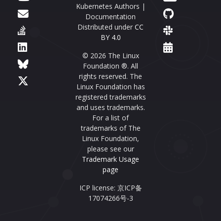
Kubernetes Authors |
Documentation
Distributed under
CC
BY 4.0
© 2026 The Linux
Foundation ®. All
rights reserved. The
Linux Foundation has
registered trademarks
and uses trademarks.
For a list of
trademarks of The
Linux Foundation,
please see our
Trademark Usage
page
ICP license: 京ICP备
17074266号-3