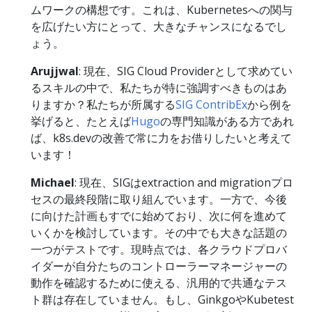
ムワークの構想です。これは、Kubernetesへの関与
を広げたい方にとって、大きなチャンスになるでし
ょう。
Arujjwal
: 現在、SIG Cloud Providerとして求めてい
るスキルの中で、私たちが特に強調すべきものはあ
りますか？私たちが所属する
SIG ContribEx
から例を
挙げると、たとえば
Hugo
の専門知識がある方であれ
ば、k8s.devの改善で常に力をお借りしたいと考えて
います！
Michael
: 現在、SIGはextraction and migrationプロ
セスの最終段階に取り組んでいます。一方で、今後
に向けた計画もすでに始めており、次に何を進めて
いくかを検討しています。その中でも大きな話題の
一つがテストです。現時点では、各クラウドプロバ
イダーが自分たちのコントローラーマネージャーの
動作を確認するために使える、汎用的で共通なテス
ト群は存在していません。もし、GinkgoやKubetest