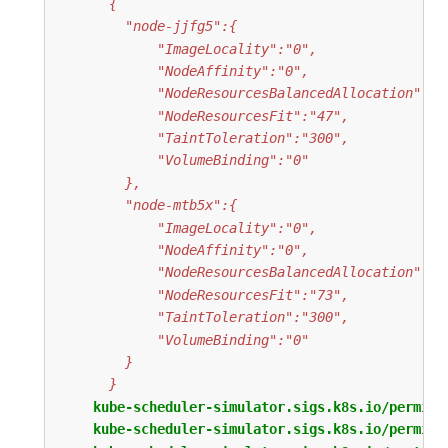
      }
kube-scheduler-simulator.sigs.k8s.io/permit-
kube-scheduler-simulator.sigs.k8s.io/permit-