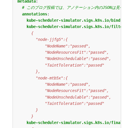
metadata
:
# このブログ投稿では、アノテーション内のJSONは見や
annotations
:
kube-scheduler-simulator.sigs.k8s.io/bind-re
kube-scheduler-simulator.sigs.k8s.io/filter-
      }
kube-scheduler-simulator.sigs.k8s.io/finalsc