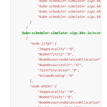
      ]
kube-scheduler-simulator.sigs.k8s.io/score-r