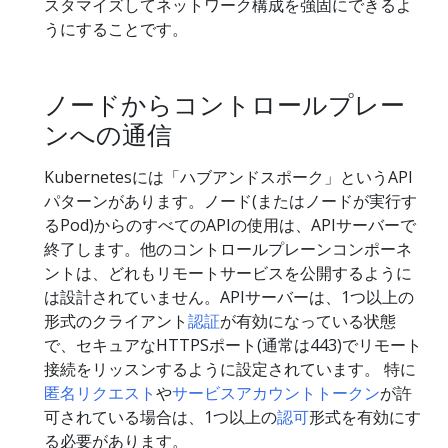
スタマイズしてネットワーク構成を強固にできるよ
うにすることです。
ノードからコントロールプレー
ンへの通信
Kubernetesには「ハブアンドスポーク」というAPI
パターンがあります。ノード(またはノードが実行す
るPod)からのすべてのAPIの使用は、APIサーバーで
終了します。他のコントロールプレーンコンポーネ
ントは、どれもリモートサービスを公開するように
は設計されていません。APIサーバーは、1つ以上の
形式のクライアント
認証
が有効になっている状態
で、セキュアなHTTPSポート(通常は443)でリモート
接続をリッスンするように設定されています。 特に
匿名リクエスト
や
サービスアカウントトークン
が許
可されている場合は、1つ以上の
認可
形式を有効にす
る必要があります。