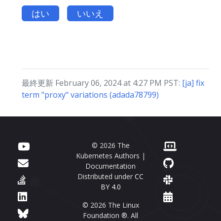
はい
いいえ
最終更新 February 06, 2024 at 4:27 PM PST:
[ja] fix
term "proxy" variations (adada78799)
© 2026 The
Kubernetes Authors |
Documentation
Distributed under
CC
BY 4.0
© 2026 The Linux
Foundation ®. All