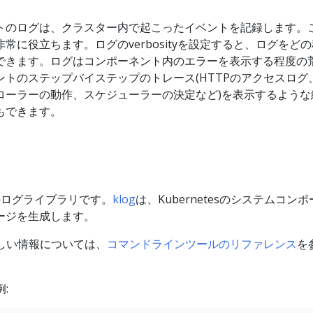
トのログは、クラスター内で起こったイベントを記録します。
常に役立ちます。ログのverbosityを設定すると、ログをど
できます。ログはコンポーネント内のエラーを表示する程度の
トのステップバイステップのトレース(HTTPのアクセスログ、
ローラーの動作、スケジューラーの決定など)を表示するような
もできます。
tesのログライブラリです。
klog
は、Kubernetesのシステムコン
ージを生成します。
詳しい情報については、
コマンドラインツールのリファレンス
を
: