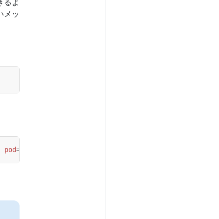
きるよ
いメッ
" pod
=
"kube-system/kubedns" status="ready"