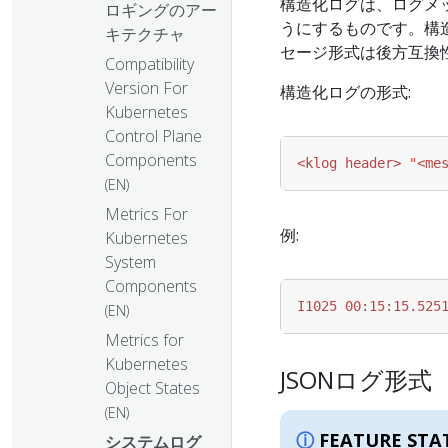
構造化ログは、ログメ
ロギングのアー
うにするものです。構
キテクチャ
セージ形式は後方互換
Compatibility
Version For
構造化ログの形式:
Kubernetes
Control Plane
Components
<klog header> "<me
(EN)
Metrics For
例:
Kubernetes
System
Components
I1025 00:15:15.525
(EN)
Metrics for
Kubernetes
JSONログ形式
Object States
(EN)
FEATURE STA
システムログ