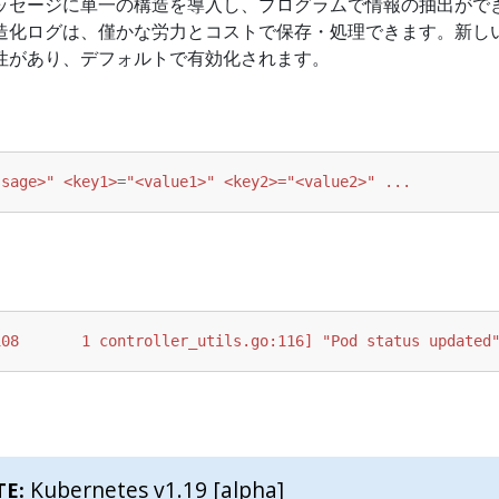
ッセージに単一の構造を導入し、プログラムで情報の抽出がで
造化ログは、僅かな労力とコストで保存・処理できます。新し
性があり、デフォルトで有効化されます。
ssage>" <key1>
=
"<value1>" <key2>="<value2>" ...
108       1 controller_utils.go:116] "Pod status updated
Kubernetes v1.19 [alpha]
TE: