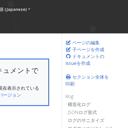
 (Japanese)
ページの編集
子ページを作成
ドキュメントの
issueを作成
キュメントで
セクション全体を
印刷
ん。現在表示されている
バージョン
klog
構造化ログ
JSONログ形式
ログのサニタイズ