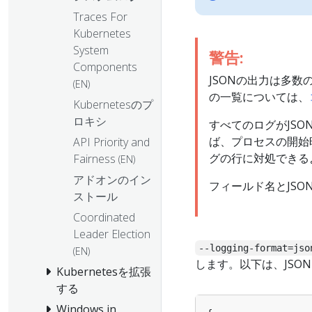
Traces For
Kubernetes
System
警告:
Components
JSONの出力は多数
(EN)
の一覧については、
Kubernetesのプ
ロキシ
すべてのログがJS
ば、プロセスの開始
API Priority and
グの行に対処できる
Fairness
(EN)
アドオンのイン
フィールド名とJS
ストール
Coordinated
Leader Election
--logging-format=jso
(EN)
します。以下は、JSONロ
Kubernetesを拡張
する
Windows in