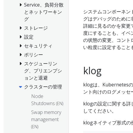
Service、負荷分散
システムコンポーネン
とネットワーキン
グはデバッグのために非
グ
詳細に見るのかを変更
ストレージ
度にすることも、イベン
設定
の状態の変更、コント
セキュリティ
い粒度に設定すること
ポリシー
スケジューリン
klog
グ、プリエンプシ
ョンと退避
klogは、Kuberne
クラスターの管理
ント向けのログメッセ
Node
Shutdowns
klogの設定に関する
(EN)
してください。
Swap memory
management
klogネイティブ形式の例
(EN)