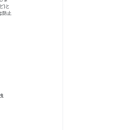
ど)と
は防止
洩