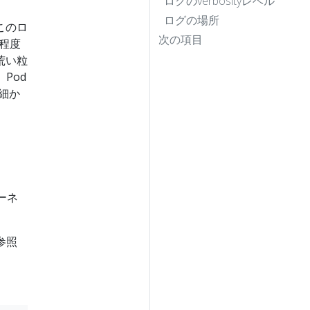
ログのverbosityレベル
ログの場所
このロ
次の項目
の程度
荒い粒
Pod
細か
ポーネ
参照