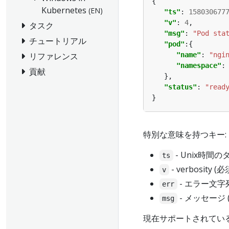
Kubernetes
(EN)
"ts"
: 
158030677
"v"
: 
4
タスク
"msg"
: 
"Pod sta
チュートリアル
"pod"
リファレンス
"name"
: 
"ngi
"namespace"
:
貢献
"status"
: 
"read
特別な意味を持つキー:
- Unix時間の
ts
- verbosity
v
- エラー文字列
err
- メッセージ (
msg
現在サポートされている