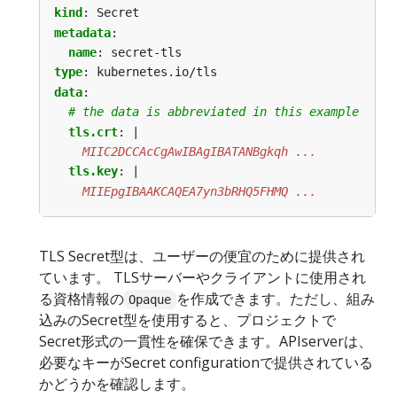
kind
:
Secret
metadata
:
name
:
secret-tls
type
:
kubernetes.io/tls
data
:
# the data is abbreviated in this example
tls.crt
:
|
    MIIC2DCCAcCgAwIBAgIBATANBgkqh ...
tls.key
:
|
    MIIEpgIBAAKCAQEA7yn3bRHQ5FHMQ ...
TLS Secret型は、ユーザーの便宜のために提供され
ています。 TLSサーバーやクライアントに使用され
る資格情報の
を作成できます。ただし、組み
Opaque
込みのSecret型を使用すると、プロジェクトで
Secret形式の一貫性を確保できます。APIserverは、
必要なキーがSecret configurationで提供されている
かどうかを確認します。