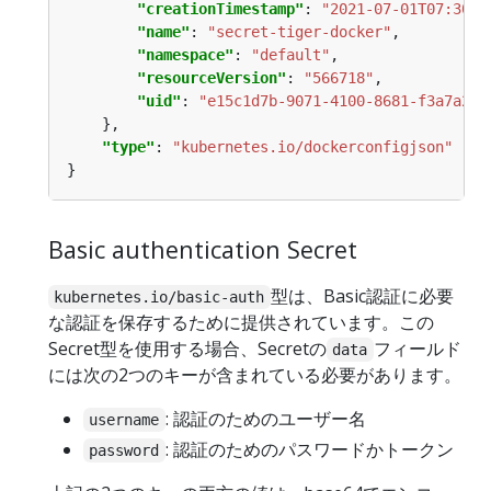
"creationTimestamp"
: 
"2021-07-01T07:30:5
"name"
: 
"secret-tiger-docker"
"namespace"
: 
"default"
"resourceVersion"
: 
"566718"
"uid"
: 
"e15c1d7b-9071-4100-8681-f3a7a2ce
"type"
: 
"kubernetes.io/dockerconfigjson"
Basic authentication Secret
型は、Basic認証に必要
kubernetes.io/basic-auth
な認証を保存するために提供されています。この
Secret型を使用する場合、Secretの
フィールド
data
には次の2つのキーが含まれている必要があります。
: 認証のためのユーザー名
username
: 認証のためのパスワードかトークン
password