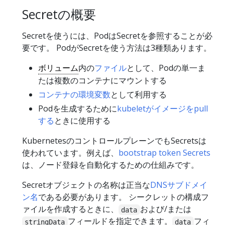
Secretの概要
Secretを使うには、PodはSecretを参照することが必
要です。 PodがSecretを使う方法は3種類あります。
ボリューム
内の
ファイル
として、Podの単一ま
たは複数のコンテナにマウントする
コンテナの環境変数
として利用する
Podを生成するために
kubeletがイメージをpull
する
ときに使用する
KubernetesのコントロールプレーンでもSecretsは
使われています。例えば、
bootstrap token Secrets
は、ノード登録を自動化するための仕組みです。
Secretオブジェクトの名称は正当な
DNSサブドメイ
ン名
である必要があります。 シークレットの構成フ
ァイルを作成するときに、
および/または
data
フィールドを指定できます。
フィ
stringData
data