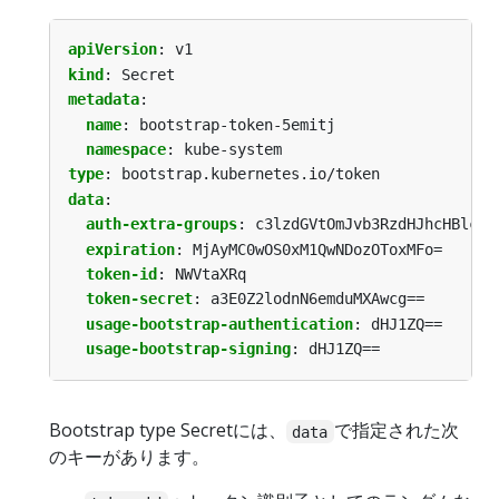
apiVersion
:
v1
kind
:
Secret
metadata
:
name
:
bootstrap-token-5emitj
namespace
:
kube-system
type
:
bootstrap.kubernetes.io/token
data
:
auth-extra-groups
:
c3lzdGVtOmJvb3RzdHJhcHBlcnM
expiration
:
MjAyMC0wOS0xM1QwNDozOToxMFo=
token-id
:
NWVtaXRq
token-secret
:
a3E0Z2lodnN6emduMXAwcg==
usage-bootstrap-authentication
:
dHJ1ZQ==
usage-bootstrap-signing
:
dHJ1ZQ==
Bootstrap type Secretには、
で指定された次
data
のキーがあります。