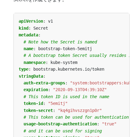
apiVersion
:
v1
kind
:
Secret
metadata
:
# Note how the Secret is named
name
:
bootstrap-token-5emitj
# A bootstrap token Secret usually resides in 
namespace
:
kube-system
type
:
bootstrap.kubernetes.io/token
stringData
:
auth-extra-groups
:
"system:bootstrappers:kubea
expiration
:
"2020-09-13T04:39:10Z"
# This token ID is used in the name
token-id
:
"5emitj"
token-secret
:
"kq4gihvszzgn1p0r"
# This token can be used for authentication
usage-bootstrap-authentication
:
"true"
# and it can be used for signing