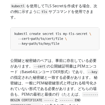
を使用してTLS Secretを作成する場合、次
kubectl
の例に示すように
サブコマンドを使用できま
tls
す。
kubectl create secret tls my-tls-secret 
  --cert
=
path/to/cert/file 
  --key
=
公開鍵と秘密鍵のペアは、事前に存在している必要
があります。
の公開鍵証明書は.PEMエンコ
--cert
ード（Base64エンコードDER形式）であり、
--key
の指定された秘密鍵と一致する必要があります。 秘
密鍵は、一般にPEM秘密鍵形式と呼ばれる暗号化さ
れていない形式である必要があります。どちらの場
合も、PEMの最初と最後の行（たとえば、
--------
と
BEGIN CERTIFICATE -----
------- END