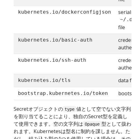
serialize
kubernetes.io/dockerconfigjson
~/.doc
file
credentia
kubernetes.io/basic-auth
authenti
credenti
kubernetes.io/ssh-auth
authenti
data for 
kubernetes.io/tls
bootstra
bootstrap.kubernetes.io/token
Secretオブジェクトの
値として空でない文字列
type
を割り当てることにより、独自のSecret型を定義し
て使用できます。空の文字列は
型として扱わ
Opaque
れます。Kubernetesは型名に制約を課しません。た
だし、組み込み型の1つを使用している場合は、その