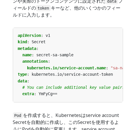
ンや実際のトークンコンテンツに設定された
フ
data
ィールドの
キーなど、他のいくつかのフィー
token
ルドに入力します。
apiVersion
:
v1
kind
:
Secret
metadata
:
name
:
secret-sa-sample
annotations
:
kubernetes.io/service-account.name
:
"sa-name
type
:
kubernetes.io/service-account-token
data
:
# You can include additional key value pairs a
extra
:
YmFyCg==
を作成すると、Kubernetesはservice account
Pod
Secretを自動的に作成し、このSecretを使用するよ
うにPodを自動的に変更します。service account