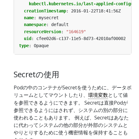
kubectl.kubernetes.io/last-applied-configura
creationTimestamp
:
2016-01-22T18:41:56Z
name
:
mysecret
namespace
:
default
resourceVersion
:
"164619"
uid
:
cfee02d6-c137-11e5-8d73-42010af00002
type
:
Opaque
Secretの使用
Podの中のコンテナがSecretを使うために、データボ
リュームとしてマウントしたり、
環境変数
として値
を参照できるようにできます。 Secretは直接Podが
参照できるようにはされず、システムの別の部分に
使われることもあります。 例えば、Secretはあなた
に代わってシステムの他の部分が外部のシステムと
やりとりするために使う機密情報を保持することも