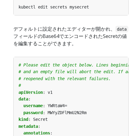
デフォルトに設定されたエディターが開かれ、
data
フィールドのBase64でエンコードされたSecretの値
を編集することができます。
# Please edit the object below. Lines beginning 
# and an empty file will abort the edit. If an e
# reopened with the relevant failures.
#
apiVersion
:
v1
data
:
username
:
YWRtaW4=
password
:
MWYyZDFlMmU2N2Rm
kind
:
Secret
metadata
:
annotations
: