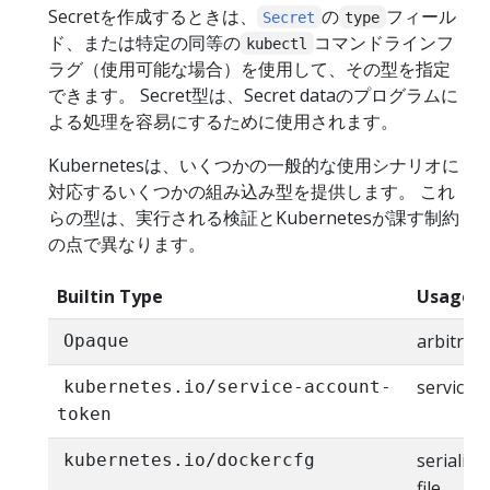
Secretを作成するときは、
の
フィール
Secret
type
ド、または特定の同等の
コマンドラインフ
kubectl
ラグ（使用可能な場合）を使用して、その型を指定
できます。 Secret型は、Secret dataのプログラムに
よる処理を容易にするために使用されます。
Kubernetesは、いくつかの一般的な使用シナリオに
対応するいくつかの組み込み型を提供します。 これ
らの型は、実行される検証とKubernetesが課す制約
の点で異なります。
Builtin Type
Usage
arbitrar
Opaque
service 
kubernetes.io/service-account-
token
serializ
kubernetes.io/dockercfg
file