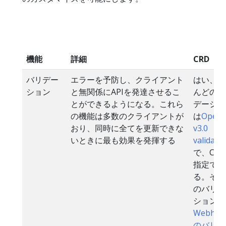
機能
詳細
CRD
バリデー
エラーを予防し、クライアント
はい、ほ
ション
と無関係にAPIを発達させるこ
んどのバ
とができるようになる。これら
デーショ
の機能は多数のクライアントが
は
OpenA
おり、同時に全てを更新できな
v3.0
いときに最も効果を発揮する
validati
で、CR
指定でき
る。その
のバリデ
ションは
Webhoo
のバリデ