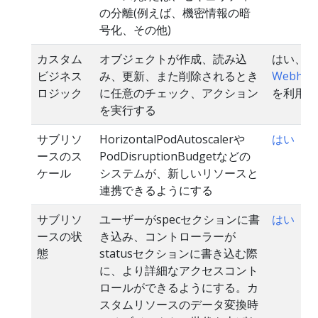
の分離(例えば、機密情報の暗
号化、その他)
カスタム
オブジェクトが作成、読み込
はい、
ビジネス
み、更新、また削除されるとき
Webhoo
ロジック
に任意のチェック、アクション
を利用
を実行する
サブリソ
HorizontalPodAutoscalerや
はい
ースのス
PodDisruptionBudgetなどの
ケール
システムが、新しいリソースと
連携できるようにする
サブリソ
ユーザーがspecセクションに書
はい
ースの状
き込み、コントローラーが
態
statusセクションに書き込む際
に、より詳細なアクセスコント
ロールができるようにする。カ
スタムリソースのデータ変換時