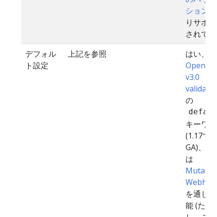
ション
に
りサポー
されてい
デフォル
上記を参照
はい、
ト設定
OpenAP
v3.0
validati
の
defau
キーワー
(1.17で
GA)、ま
は
Mutatin
Webhoo
を通じて
能 (ただ
し、この