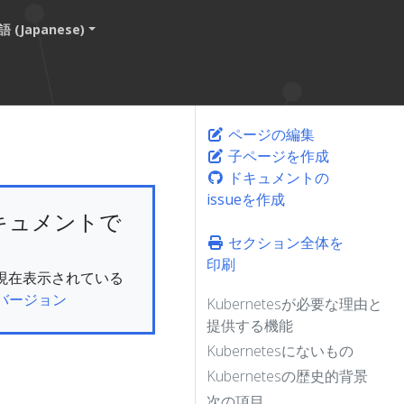
 (Japanese)
ページの編集
子ページを作成
ドキュメントの
issueを作成
キュメントで
セクション全体を
印刷
ん。現在表示されている
バージョン
Kubernetesが必要な理由と
提供する機能
Kubernetesにないもの
Kubernetesの歴史的背景
次の項目