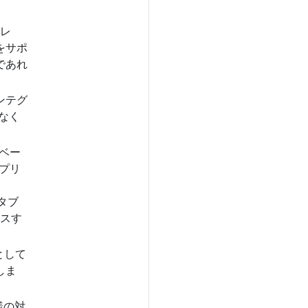
トレ
をサポ
であれ
ンテグ
なく
タベー
アプリ
、
タブ
セスす
として
しま
様の対