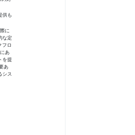
提供も
実際に
的な定
クフロ
態にあ
トを提
要あ
るシス