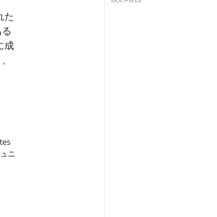
れた
ある
に成
ト、
es
ュニ