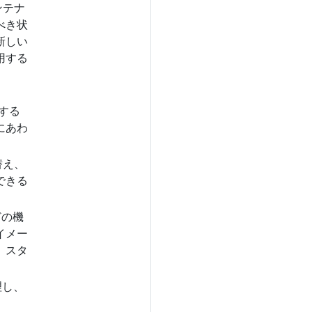
ンテナ
べき状
新しい
用する
とする
ドにあわ
替え、
できる
どの機
イメー
。スタ
理し、