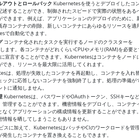
ルアウトとロールバック
Kubernetesを使うとデプロイしたコ
記述することができ、制御されたスピードで実際の状態をある
ができます。例えば、アプリケーションのデプロイのために、
既存コンテナの削除、新しいコンテナにあらゆるリソースを適
etesで自動化できます。
グ
コンテナ化されたタスクを実行するノードのクラスターを
へ提供します。各コンテナがどれくらいCPUやメモリ(RAM)を必要
tesに宣言することができます。Kubernetesはコンテナをノー
ができ、リソースを最大限に活用してくれます。
netesは、処理が失敗したコンテナを再起動し、コンテナを入れ
ェックに応答しないコンテナを強制終了します。処理の準備が
ントに通知しません。
理
Kubernetesは、パスワードやOAuthトークン、SSHキーな
、管理することができます。機密情報をデプロイし、コンテナ
となくアプリケーションの構成情報を更新することができます
密情報を晒してしまうこともありません。
ビスに加えて、KubernetesはバッチやCIのワークロードを管
が発生したコンテナを置き換えることもできます。