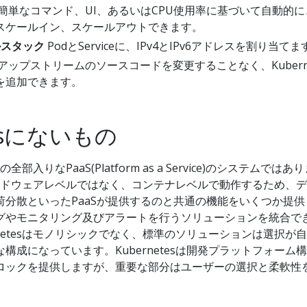
簡単なコマンド、UI、あるいはCPU使用率に基づいて自動的に
スケールイン、スケールアウトできます。
アルスタック
PodとServiceに、IPv4とIPv6アドレスを割り当てま
アップストリームのソースコードを変更することなく、Kuberne
を追加できます。
tesにないもの
の全部入りなPaaS(Platform as a Service)のシステムではあ
sはハードウェアレベルではなく、コンテナレベルで動作するため、
荷分散といったPaaSが提供するのと共通の機能をいくつか提供
グやモニタリング及びアラートを行うソリューションを統合で
rnetesはモノリシックでなく、標準のソリューションは選択が
構成になっています。Kubernetesは開発プラットフォーム
ロックを提供しますが、重要な部分はユーザーの選択と柔軟性