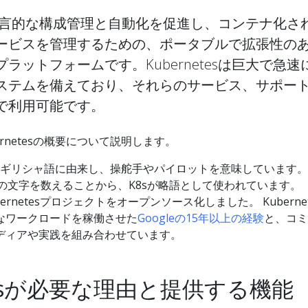
sは、宣言的な構成管理と自動化を促進し、コンテナ化さ
ービスを管理するための、ポータブルで拡張性の
ラットフォームです。Kubernetesは巨大で急速
ステムを備えており、それらのサービス、サポー
で利用可能です。
rnetesの概要について説明します。
名称は、ギリシャ語に由来し、操舵手やパイロットを意味しています。
る8つの文字を数えることから、K8sが略語として使われています。
ubernetesプロジェクトをオープンソース化しました。 Kubernet
なワークロードを稼働させた
Googleの15年以上の経験
と、コミ
ディアや実践を組み合わせています。
etesが必要な理由と提供する機能