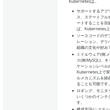
Kubernetesは...
サポートするアプリ
ス、ステートフル
ートすることを目
ば、Kubernet
ソースコードのデ
レーション、デリバ
組織の文化や好み
ミドルウェア(例:
ス(例:MySQL)
ケーションレベル
Kubernetes
ルメカニズムを経由
ることも可能です
ロギング、モニタ
いくつかのインテ
す。
構成言語/システム