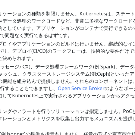
ケーションの種類を制限しません。Kubernetesは、ステー
やデータ処理のワークロードなど、非常に多様なワークロード
的としています。アプリケーションがコンテナで実行できるの
es上で問題なく実行できるはずです。
プロイやアプリケーションのビルドは行いません。継続的なイ
リ、デプロイ(CI/CD)のワークフローは、技術的な要件だけで
で決められます。
メッセージバス)、データ処理フレームワーク(例:Spark)、デー
、キャッシュ、クラスターストレージシステム(例:Ceph)といった
の機能を組み込んで提供しません。それらのコンポーネントは
上で実行することもできますし、
Open Service Broker
のようなポー
してKubernetes上で実行されるアプリケーションからアク
。
リングやアラートを行うソリューションは指定しません。PoC
グレーションとメトリクスを収集し出力するメカニズムを提供
(例:Jsonnet)の提供も指示もしません。任意の形式の宣言型仕