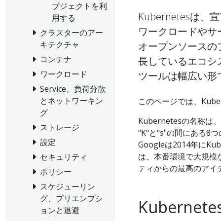
ブジェクトを利
Kubernete
用する
ワークロードやサ
クラスターのアー
キテクチャ
オープンソースのプ
コンテナ
長しているエコシ
ワークロード
ツールは幅広い形
Service、負荷分散
とネットワーキン
このページでは、Kube
グ
Kubernetesの
ストレージ
"K"と"s"の間にあ
設定
Googleは2014年にK
は、本番環境で大規模
セキュリティ
ティからの最高のアイ
ポリシー
スケジューリン
グ、プリエンプシ
Kubern
ョンと退避