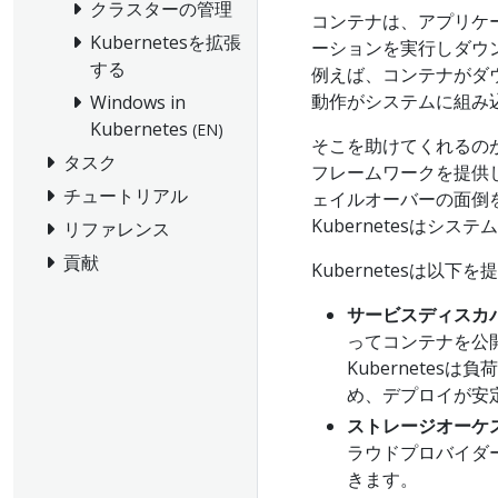
クラスターの管理
コンテナは、アプリケ
Kubernetesを拡張
ーションを実行しダウ
する
例えば、コンテナがダ
動作がシステムに組み
Windows in
Kubernetes
(EN)
そこを助けてくれるのがK
タスク
フレームワークを提供
チュートリアル
ェイルオーバーの面倒
Kubernetesは
リファレンス
貢献
Kubernetesは以下
サービスディスカ
ってコンテナを公
Kubernete
め、デプロイが安
ストレージオーケ
ラウドプロバイダ
きます。