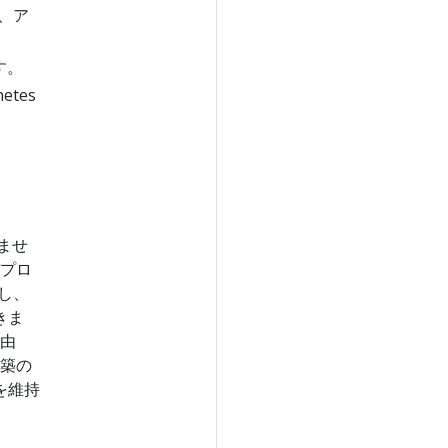
、ア
す。
tes
りませ
デプロ
し、
きま
自由
構築の
を維持