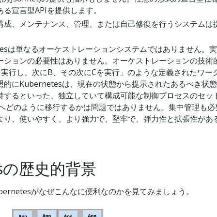
る宣言型APIを提供します。
構成、メンテナンス、管理、または自己修復を行うシステムは
。
netesは単なるオーケストレーションシステムではありません。
ーションの必要性はありません。オーケストレーションの技術
を実行し、次にB、その次にCを実行」のような定義されたワー
的にKubernetesは、現在の状態から提示されたあるべき状
持するといった、独立していて構成可能な制御プロセスのセッ
Cへどのように移行するかは問題ではありません。集中管理も必
より、使いやすく、より強力で、堅牢で、弾力性と拡張性があ
。
tesの歴史的背景
bernetesがなぜこんなに便利なのかを見てみましょう。