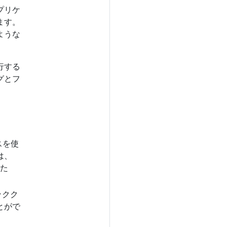
プリケ
ます。
ような
実行する
グとフ
、
スを使
は、
るた
ックク
とがで