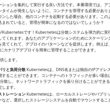
ーションを集約して実行する良い方法です。本番環境では、ア
ンタイムが発生しないように、コンテナを管理する必要があり
ウンした場合、他のコンテナを起動する必要があります。この
込まれていると、管理が簡単になるのではないでしょうか？
ubernetesです！Kubernetesは分散システムを弾力的に
してくれます。あなたのアプリケーションのためにスケーリン
を見てくれて、デプロイのパターンなどを提供します。例えば
システムにカナリアデプロイを簡単に管理することができます。
を提供します。
バリと負荷分散
Kubernetesは、DNS名または独自のIPアドレ
開することができます。コンテナへのトラフィックが多い場合
sは負荷分散し、ネットワークトラフィックを振り分けることができ
定します。
ストレーション
Kubernetesは、ローカルストレージやパブリ
ーなど、選択したストレージシステムを自動でマウントするこ