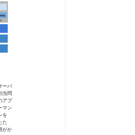
サーバ
割当問
のアプ
ーマン
ンを
たた
用がか