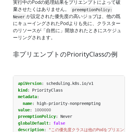
実行中のPodの処理結果をプリエンプトによって破
棄させたくはありません。
preemptionPolicy:
が設定された優先度の高いジョブは、他の既
Never
にキューイングされたPodよりも先に、クラスター
のリソースが「自然に」開放されたときにスケジュ
ーリングされます。
非プリエンプトのPriorityClassの例
apiVersion
:
scheduling.k8s.io/v1
kind
:
PriorityClass
metadata
:
name
:
high-priority-nonpreempting
value
:
1000000
preemptionPolicy
:
Never
globalDefault
:
false
description
:
"この優先度クラスは他のPodをプリエンプ