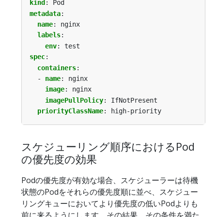
kind
:
Pod
metadata
:
name
:
nginx
labels
:
env
:
test
spec
:
containers
:
- 
name
:
nginx
image
:
nginx
imagePullPolicy
:
IfNotPresent
priorityClassName
:
high-priority
スケジューリング順序におけるPod
の優先度の効果
Podの優先度が有効な場合、スケジューラーは待機
状態のPodをそれらの優先度順に並べ、スケジュー
リングキューにおいてより優先度の低いPodよりも
前に来るようにします。その結果、その条件を満た