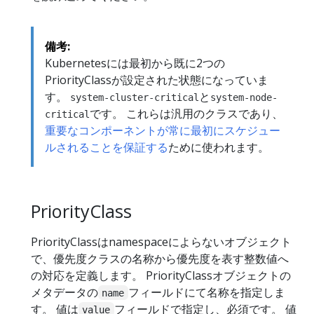
備考:
Kubernetesには最初から既に2つの
PriorityClassが設定された状態になっていま
す。
と
system-cluster-critical
system-node-
です。 これらは汎用のクラスであり、
critical
重要なコンポーネントが常に最初にスケジュー
ルされることを保証する
ために使われます。
PriorityClass
PriorityClassはnamespaceによらないオブジェクト
で、優先度クラスの名称から優先度を表す整数値へ
の対応を定義します。 PriorityClassオブジェクトの
メタデータの
フィールドにて名称を指定しま
name
す。 値は
フィールドで指定し、必須です。 値
value