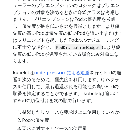
ューラーのプリエンプションのロジックはプリエン
プションの対象を決めるときにQoSクラスは考慮し
ません。 プリエンプションはPodの優先度を考慮
し、優先度が最も低いものを候補とします。より優
先度の高いPodは優先度の低いPodを追い出すだけで
はプリエンプトを起こしたPodのスケジューリング
に不十分な場合と、
により優
PodDisruptionBudget
先度の低いPodが保護されている場合のみ対象にな
ります。
kubeletは
node-pressureによる退避
を行うPodの順
番を決めるために、優先度を利用します。QoSクラ
スを使用して、最も退避される可能性の高いPodの
順番を推定することができます。 kubeletは追い出
すPodの順位付けを次の順で行います。
枯渇したリソースを要求以上に使用しているか
Podの優先度
要求に対するリソースの使用量