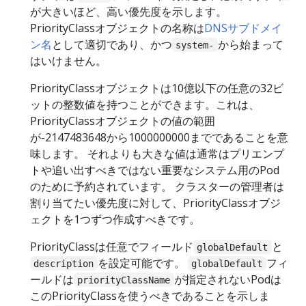
が大きいほど、高い優先度を示します。
PriorityClassオブジェクトの名称は
DNSサブドメイ
ン名
として適切であり、かつ
から始まって
system-
はいけません。
PriorityClassオブジェクトは10億以下の任意の32ビ
ットの整数値を持つことができます。これは、
PriorityClassオブジェクトの値の範囲
が-2147483648から1000000000までであることを意
味します。 それよりも大きな値は通常はプリエンプ
トや追い出すべきではない重要なシステム用のPod
のために予約されています。 クラスターの管理者は
割り当てたい優先度に対して、PriorityClassオブジ
ェクトを1つずつ作成すべきです。
PriorityClassは任意でフィールド
と
globalDefault
を設定可能です。
フィ
description
globalDefault
ールドは
が指定されないPodは
priorityClassName
このPriorityClassを使うべきであることを示しま