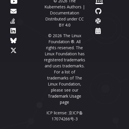
© 2026 The
Kubernetes Authors |
Documentation
Distributed under
CC
BY 4.0
© 2026 The Linux
Foundation ®. All
rights reserved. The
Linux Foundation has
registered trademarks
and uses trademarks.
For a list of
trademarks of The
Linux Foundation,
please see our
Trademark Usage
page
ICP license: 京ICP备
17074266号-3