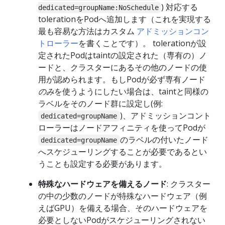
) 対応する
dedicated=groupName:NoSchedule
tolerationをPodへ追加します（これを実現する
最も容易な方法はカスタム
アドミッションコン
トローラー
を書くことです）。 tolerationが設
定されたPodはtaintの設定された（専有の）ノ
ードと、クラスターにあるその他のノードの使
用が認められます。もしPodが必ず専有ノード
のみ
を使うようにしたい場合は、taintと同様の
ラベルをそのノード群に設定し(例:
)、アドミッションコント
dedicated=groupName
ローラーはノードアフィニティを使ってPodが
のラベルの付いたノード
dedicated=groupName
へスケジューリングすることが必要であるとい
うことも設定する必要があります。
特殊なハードウェアを備えるノード
: クラスター
の中の少数のノードが特殊なハードウェア（例
えばGPU）を備える場合、そのハードウェアを
必要としないPodがスケジューリングされない