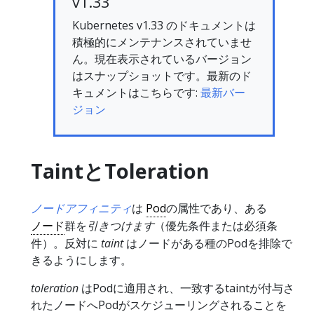
v1.33
Kubernetes v1.33 のドキュメントは
積極的にメンテナンスされていませ
ん。現在表示されているバージョン
はスナップショットです。最新のド
キュメントはこちらです:
最新バー
ジョン
TaintとToleration
ノードアフィニティ
は
Pod
の属性であり、ある
ノード
群を
引きつけます
（優先条件または必須条
件）。反対に
taint
はノードがある種のPodを排除で
きるようにします。
toleration
はPodに適用され、一致するtaintが付与さ
れたノードへPodがスケジューリングされることを