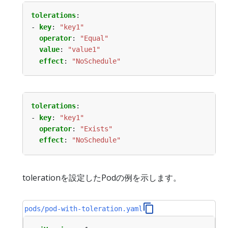
tolerations
:
- 
key
:
"key1"
operator
:
"Equal"
value
:
"value1"
effect
:
"NoSchedule"
tolerations
:
- 
key
:
"key1"
operator
:
"Exists"
effect
:
"NoSchedule"
tolerationを設定したPodの例を示します。
pods/pod-with-toleration.yaml