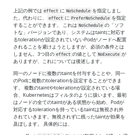
上記の例では
に
を指定しまし
effect
NoSchedule
た。代わりに、
に
を指定
effect
PreferNoSchedule
することができます。 これは
の「ソフ
NoSchedule
トな」バージョンであり、システムはtaintに対応す
るtolerationが設定されていないPodがノードへ配置
されることを避けようとしますが、必須の条件とは
しません。3つ目の
の値として
が
effect
NoExecute
ありますが、これについては後述します。
同一のノードに複数のtaintを付与することや、同一
のPodに複数のtolerationを設定することができま
す。 複数のtaintやtolerationが設定されている場
合、Kubernetesはフィルタのように扱います。最初
はノードの全てのtaintがある状態から始め、Podが
対応するtolerationを持っているtaintは無視され外
されていきます。無視されずに残ったtaintが効果を
及ぼします。 具体的には、