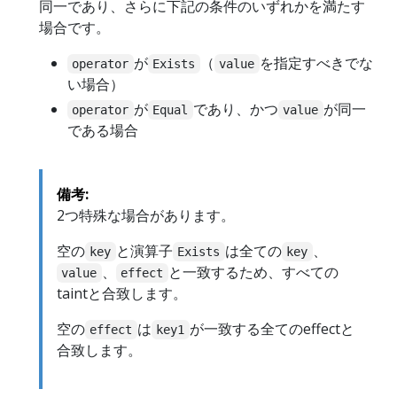
同一であり、さらに下記の条件のいずれかを満たす
場合です。
が
（
を指定すべきでな
operator
Exists
value
い場合）
が
であり、かつ
が同一
operator
Equal
value
である場合
備考:
2つ特殊な場合があります。
空の
と演算子
は全ての
、
key
Exists
key
、
と一致するため、すべての
value
effect
taintと合致します。
空の
は
が一致する全てのeffectと
effect
key1
合致します。