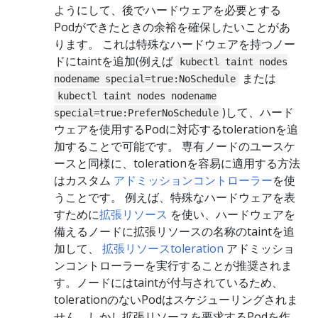
ようにして、後でハードウェアを必要とする
Podができたときの余裕を確保したいことがあ
ります。 これは特殊なハードウェアを持つノー
ドにtaintを追加(例えば
kubectl taint nodes
または
nodename special=true:NoSchedule
kubectl taint nodes nodename
)して、ハード
special=true:PreferNoSchedule
ウェアを使用するPodに対応するtolerationを追
加することで可能です。 専有ノードのユースケ
ースと同様に、tolerationを容易に適用する方法
はカスタム
アドミッションコントローラー
を使
うことです。 例えば、特殊なハードウェアを表
すために
拡張リソース
を使い、ハードウェアを
備えるノードに拡張リソースの名称のtaintを追
加して、
拡張リソースtoleration
アドミッショ
ンコントローラーを実行することが推奨されま
す。ノードにはtaintが付与されているため、
tolerationのないPodはスケジューリングされま
せん。しかし拡張リソースを要求するPodを作