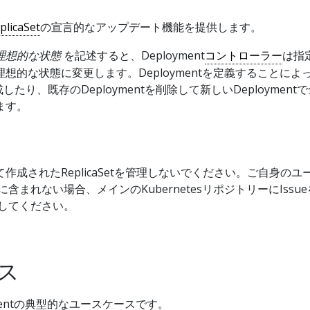
plicaSet
の宣言的なアップデート機能を提供します。
理想的な状態
を記述すると、Deployment
コントローラー
は指
想的な状態に変更します。Deploymentを定義することによ
作成したり、既存のDeploymentを削除して新しいDeployment
ます。
よって作成されたReplicaSetを管理しないでください。ご自身のユ
含まれない場合、メインのKubernetesリポジトリーにIssue
してください。
ス
mentの典型的なユースケースです。