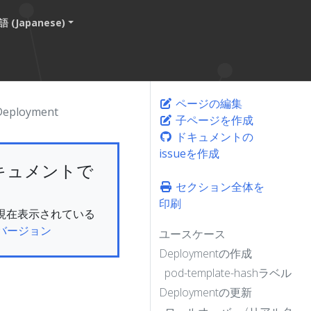
 (Japanese)
ページの編集
Deployment
子ページを作成
ドキュメントの
issueを作成
キュメントで
セクション全体を
印刷
ん。現在表示されている
バージョン
ユースケース
Deploymentの作成
pod-template-hashラベル
Deploymentの更新