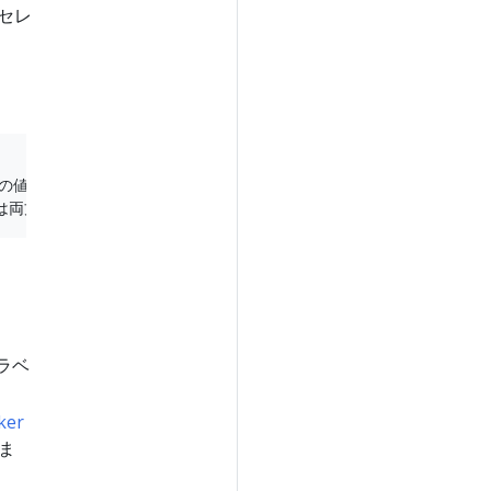
でセレ
ドの値が"key"で、その演算子が"In"で、値の配列が"value"のみ含むよう
ラベ
ker
ま