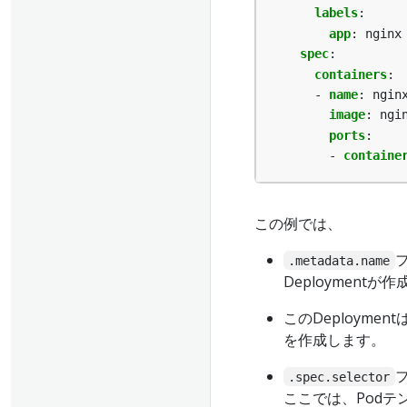
labels
:
app
:
nginx
spec
:
containers
:
- 
name
:
ngin
image
:
ngi
ports
:
- 
containe
この例では、
.metadata.name
Deploymentが
このDeployment
を作成します。
.spec.selector
ここでは、Podテ