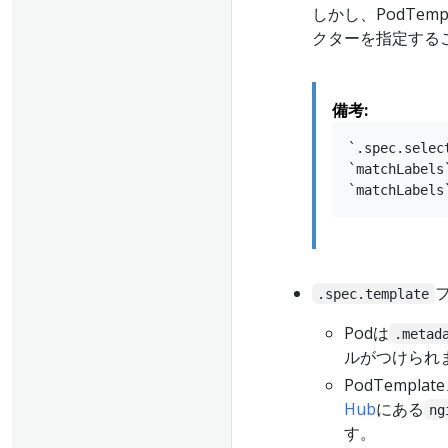
しかし、PodTe
クターを指定する
備考:
`.spec.se
`matchLab
.spec.template
Podは
.metad
ルがつけられ
PodTempla
Hub
にある
ng
す。