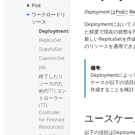
Pod
Deployment
は
Pod
と
Re
ワークロードリ
ソース
Deploymentにおいて
Deployment
た頻度で現在の状態を理
新しいReplicaSetを
ReplicaSet
のリソースを適用でき
StatefulSet
DaemonSet
Job
備考:
Deploymentに
終了したリ
ケースが以下の項目に
ソースのた
作成することを検討
めのTTLコン
トローラー
(TTL
Controller
ユースケー
for Finished
Resources)
以下の項目はDeploy