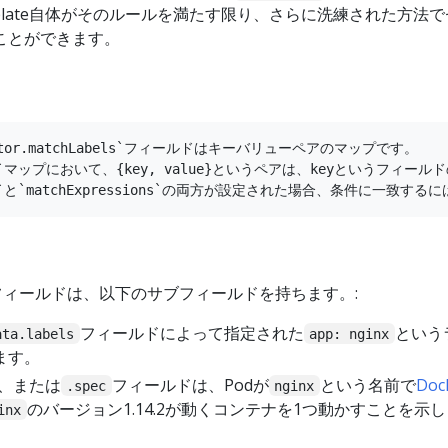
mplate自体がそのルールを満たす限り、さらに洗練された方法
ことができます。
lector.matchLabels`フィールドはキーバリューペアのマップです。

els`マップにおいて、{key, value}というペアは、keyというフィール
フィールドは、以下のサブフィールドを持ちます。:
フィールドによって指定された
という
ata.labels
app: nginx
ます。
te、または
フィールドは、Podが
という名前で
Doc
.spec
nginx
のバージョン1.14.2が動くコンテナを1つ動かすことを示し
inx