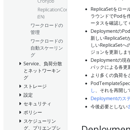
CronJob
ReplicaSetを
ReplicationController
ラウンドでPodを
(EN)
ータスを確認して
ワークロードの
DeploymentのP
管理
新しいReplicaS
ワークロードの
しいReplicaSet
自動スケーリン
ジョンを更新しま
グ
Deployment
Service、負荷分散
バックによる各更新
とネットワーキン
より多くの負荷を
グ
PodTemplat
ストレージ
し
、それを再開し
設定
Deploymentの
セキュリティ
今後必要としない
ポリシー
スケジューリン
Deploym
グ、プリエンプシ