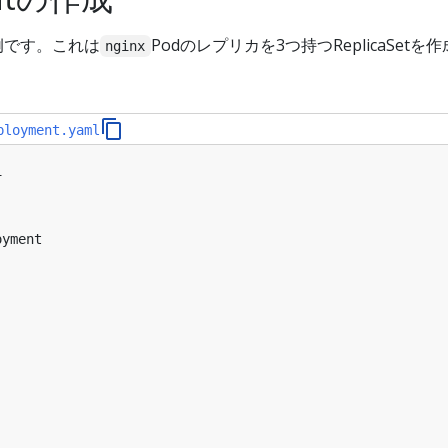
の例です。これは
Podのレプリカを3つ持つReplicaSetを
nginx
ployment.yaml
1
oyment