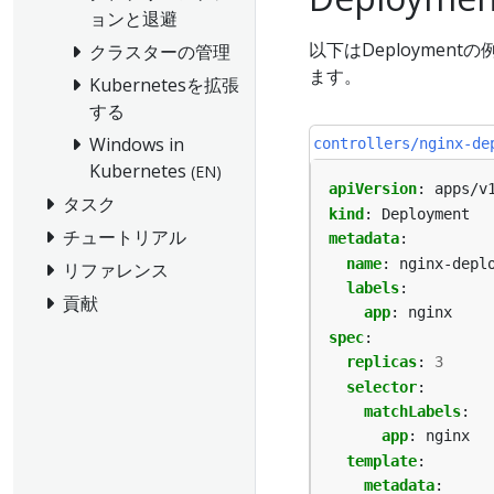
ョンと退避
以下はDeployment
クラスターの管理
ます。
Kubernetesを拡張
する
Windows in
controllers/nginx-de
Kubernetes
(EN)
apiVersion
:
apps/v
タスク
kind
:
Deployment
チュートリアル
metadata
:
name
:
nginx-depl
リファレンス
labels
:
貢献
app
:
nginx
spec
:
replicas
:
3
selector
:
matchLabels
:
app
:
nginx
template
:
metadata
: