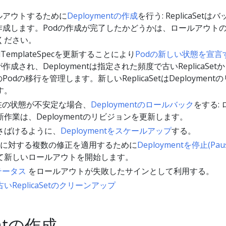
ロールアウトするために
Deploymentの作成
を行う: ReplicaSetは
作成します。Podの作成が完了したかどうかは、ロールアウト
ください。
odTemplateSpecを更新することにより
Podの新しい状態を宣言
etが作成され、Deploymentは指定された頻度で古いReplicaSet
へのPodの移行を管理します。新しいReplicaSetはDeployment
す。
の現在の状態が不安定な場合、
Deploymentのロールバック
をする:
作業は、Deploymentのリビジョンを更新します。
さばけるように、
Deploymentをスケールアップ
する。
eSpecに対する複数の修正を適用するために
Deploymentを停止(Pau
て新しいロールアウトを開始します。
ステータス
をロールアウトが失敗したサインとして利用する。
古いReplicaSetのクリーンアップ
entの作成