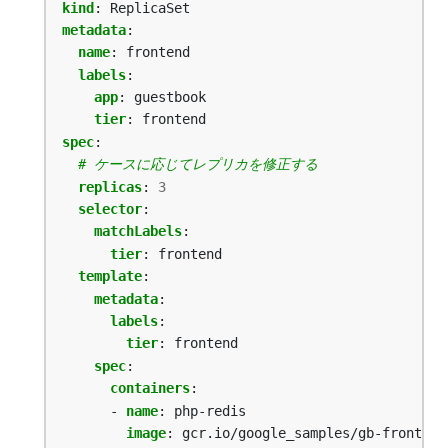
kind
:
ReplicaSet
metadata
:
name
:
frontend
labels
:
app
:
guestbook
tier
:
frontend
spec
:
# ケースに応じてレプリカを修正する
replicas
:
3
selector
:
matchLabels
:
tier
:
frontend
template
:
metadata
:
labels
:
tier
:
frontend
spec
:
containers
:
- 
name
:
php-redis
image
:
gcr.io/google_samples/gb-frontend