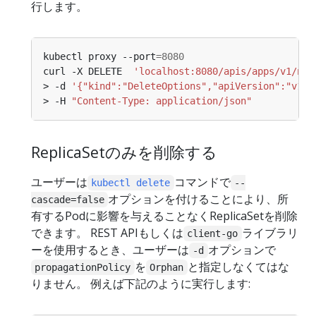
行します。
kubectl proxy --port
=
8080
curl -X DELETE  
'localhost:8080/apis/apps/v1/nam
> -d 
'{"kind":"DeleteOptions","apiVersion":"v1",
> -H 
"Content-Type: application/json"
ReplicaSetのみを削除する
ユーザーは
コマンドで
kubectl delete
--
オプションを付けることにより、所
cascade=false
有するPodに影響を与えることなくReplicaSetを削除
できます。 REST APIもしくは
ライブラリ
client-go
ーを使用するとき、ユーザーは
オプションで
-d
を
と指定しなくてはな
propagationPolicy
Orphan
りません。 例えば下記のように実行します: