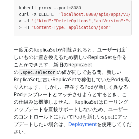
kubectl proxy --port
=
8080
curl -X DELETE  
'localhost:8080/apis/apps/v1/nam
> -d 
'{"kind":"DeleteOptions","apiVersion":"v1",
> -H 
"Content-Type: application/json"
一度元のReplicaSetが削除されると、ユーザーは新
しいものに置き換えるため新しいReplicaSetを作る
ことができます。新旧のReplicaSet
の
の値が同じである間、新しい
.spec.selector
ReplicaSetは古いReplicaSetで稼働していたPodを取
り入れます。 しかし、存在するPodが新しく異なる
Podテンプレートとマッチさせようとするとき、こ
の仕組みは機能しません。 ReplicaSetはローリング
アップデートを直接サポートしないため、ユーザー
のコントロール下においてPodを新しいspecにアッ
プデートしたい場合は、
Deployment
を使用してくだ
さい。