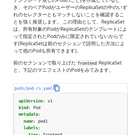
テンプレート無しのPodのこと)を作成していると
き、そのベアPodがユーザーのReplicaSetの中のいず
れのセレクターともマッチしないことを確認するこ
とを強く推奨します。 この理由として、ReplicaSet
は、所有対象のPodがReplicaSetのテンプレートによ
って指定されたPodのみに限定されていないからで
す(ReplicaSetは前のセクションで説明した方法によ
って他のPodも所有できます)。
前のセクションで取り上げた
ReplicaSet
frontend
と、下記のマニフェストのPodをみてみます。
pods/pod-rs.yaml
apiVersion
:
v1
kind
:
Pod
metadata
:
name
:
pod1
labels
:
tier
:
frontend