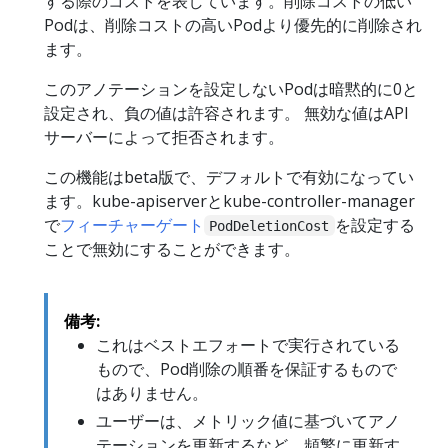
する際のコストを表しています。削除コストの低い
Podは、削除コストの高いPodより優先的に削除され
ます。
このアノテーションを設定しないPodは暗黙的に0と
設定され、負の値は許容されます。 無効な値はAPI
サーバーによって拒否されます。
この機能はbeta版で、デフォルトで有効になってい
ます。kube-apiserverとkube-controller-manager
で
フィーチャーゲート
を設定する
PodDeletionCost
ことで無効にすることができます。
備考:
これはベストエフォートで実行されている
もので、Pod削除の順番を保証するもので
はありません。
ユーザーは、メトリック値に基づいてアノ
テーションを更新するなど、頻繁に更新す