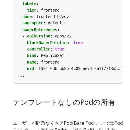
labels
:
tier
:
frontend
name
:
frontend-b2zdv
namespace
:
default
ownerReferences
:
- 
apiVersion
:
apps/v1
blockOwnerDeletion
:
true
controller
:
true
kind
:
ReplicaSet
name
:
frontend
uid
:
f391f6db-bb9b-4c09-ae74-6a1f77f3d5cf
...
テンプレートなしのPodの所有
ユーザーが問題なくベアPod(Bare Pod: ここではPod