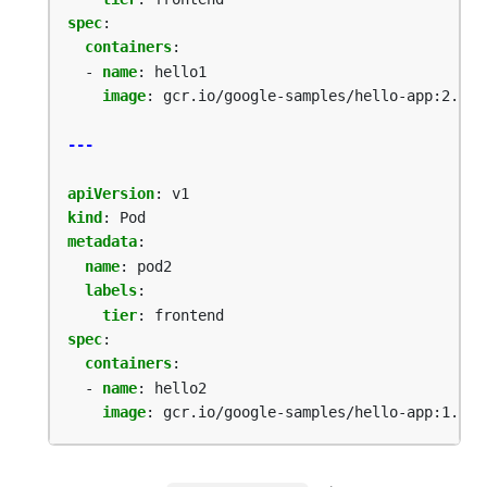
spec
:
containers
:
- 
name
:
hello1
image
:
gcr.io/google-samples/hello-app:2.0
---
apiVersion
:
v1
kind
:
Pod
metadata
:
name
:
pod2
labels
:
tier
:
frontend
spec
:
containers
:
- 
name
:
hello2
image
:
gcr.io/google-samples/hello-app:1.0