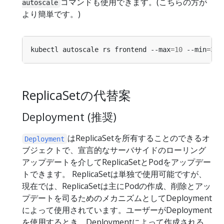
コマンドも使用できます。(こちらの方が
autoscale
より簡単です。)
kubectl autoscale rs frontend --max
=
10
 --min
=
3
 -
ReplicaSetの代替案
Deployment (推奨)
はReplicaSetを所有することのできるオ
Deployment
ブジェクトで、宣言的なサーバサイドのローリング
アップデートを介してReplicaSetとPodをアップデー
トできます。 ReplicaSetは単独で使用可能ですが、
現在では、ReplicaSetは主にPodの作成、削除とアッ
プデートを司るためのメカニズムとしてDeployment
によって使用されています。ユーザーがDeployment
を使用するとき、Deploymentによって作成される