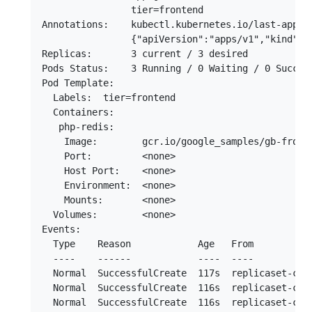
		tier=frontend

Annotations:	kubectl.kubernetes.io/last-applied-configuration:

                {"apiVersion":"apps/v1","kind":"
Replicas:	3 current / 3 desired

Pods Status:	3 Running / 0 Waiting / 0 Succeeded / 0 Failed

Pod Template:

  Labels:  tier=frontend

  Containers:

   php-redis:

    Image:        gcr.io/google_samples/gb-fronte
    Port:         <none>

    Host Port:    <none>

    Environment:  <none>

    Mounts:       <none>

  Volumes:        <none>

Events:

  Type    Reason            Age   From           
  ----    ------            ----  ----           
  Normal  SuccessfulCreate  117s  replicaset-cont
  Normal  SuccessfulCreate  116s  replicaset-cont