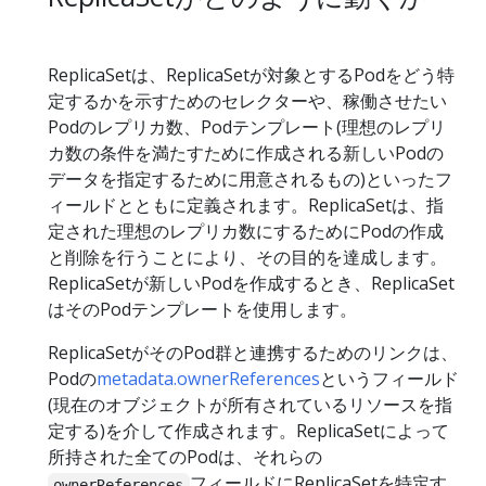
ReplicaSetは、ReplicaSetが対象とするPodをどう特
定するかを示すためのセレクターや、稼働させたい
Podのレプリカ数、Podテンプレート(理想のレプリ
カ数の条件を満たすために作成される新しいPodの
データを指定するために用意されるもの)といったフ
ィールドとともに定義されます。ReplicaSetは、指
定された理想のレプリカ数にするためにPodの作成
と削除を行うことにより、その目的を達成します。
ReplicaSetが新しいPodを作成するとき、ReplicaSet
はそのPodテンプレートを使用します。
ReplicaSetがそのPod群と連携するためのリンクは、
Podの
metadata.ownerReferences
というフィールド
(現在のオブジェクトが所有されているリソースを指
定する)を介して作成されます。ReplicaSetによって
所持された全てのPodは、それらの
フィールドにReplicaSetを特定す
ownerReferences