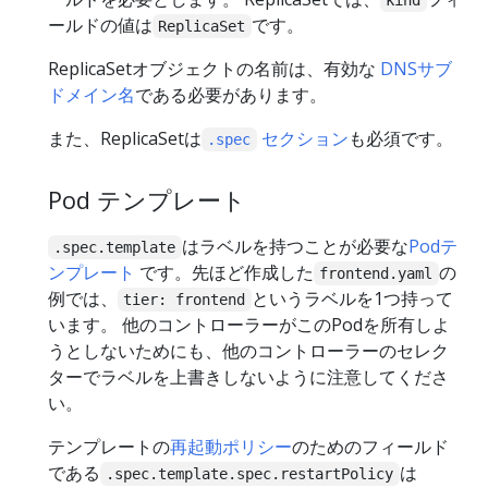
ールドの値は
です。
ReplicaSet
ReplicaSetオブジェクトの名前は、有効な
DNSサブ
ドメイン名
である必要があります。
また、ReplicaSetは
セクション
も必須です。
.spec
Pod テンプレート
はラベルを持つことが必要な
Podテ
.spec.template
ンプレート
です。先ほど作成した
の
frontend.yaml
例では、
というラベルを1つ持って
tier: frontend
います。 他のコントローラーがこのPodを所有しよ
うとしないためにも、他のコントローラーのセレク
ターでラベルを上書きしないように注意してくださ
い。
テンプレートの
再起動ポリシー
のためのフィールド
である
は
.spec.template.spec.restartPolicy