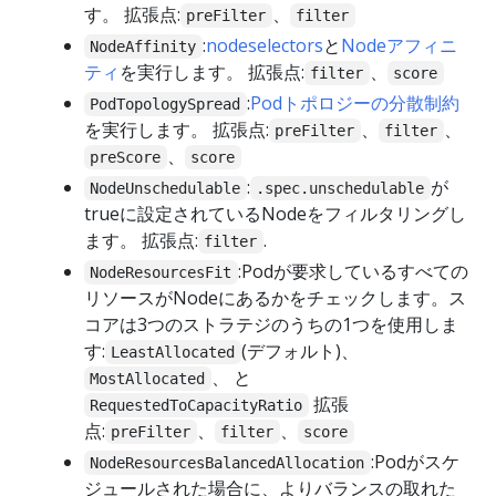
す。 拡張点:
、
preFilter
filter
:
nodeselectors
と
Nodeアフィニ
NodeAffinity
ティ
を実行します。 拡張点:
、
filter
score
:
Podトポロジーの分散制約
PodTopologySpread
を実行します。 拡張点:
、
、
preFilter
filter
、
preScore
score
:
が
NodeUnschedulable
.spec.unschedulable
trueに設定されているNodeをフィルタリングし
ます。 拡張点:
.
filter
:Podが要求しているすべての
NodeResourcesFit
リソースがNodeにあるかをチェックします。ス
コアは3つのストラテジのうちの1つを使用しま
す:
(デフォルト)、
LeastAllocated
、 と
MostAllocated
拡張
RequestedToCapacityRatio
点:
、
、
preFilter
filter
score
:Podがスケ
NodeResourcesBalancedAllocation
ジュールされた場合に、よりバランスの取れた