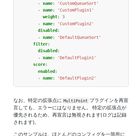
- 
name
:
'CustomQueueSort'
- 
name
:
'CustomPlugin1'
weight
:
3
- 
name
:
'CustomPlugin2'
disabled
:
- 
name
:
'DefaultQueueSort'
filter
:
disabled
:
- 
name
:
'DefaultPlugin1'
score
:
enabled
:
- 
name
:
'DefaultPlugin2'
なお、特定の拡張点に
プラグインを再宣
MultiPoint
言しても、エラーにはなりません。 特定の拡張点が
優先されるため、再宣言は無視されます(ログは記録
されます)。
このサンプルは、ほとんどのコンフィグを一箇所に