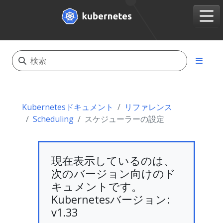
Kubernetesドキュメント
リファレンス
Scheduling
スケジューラーの設定
現在表示しているのは、
次のバージョン向けのド
キュメントです。
Kubernetesバージョン:
v1.33