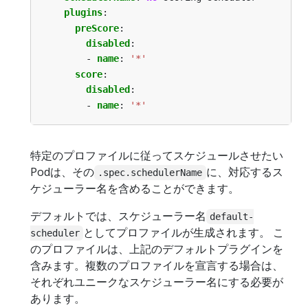
plugins
:
preScore
:
disabled
:
- 
name
:
'*'
score
:
disabled
:
- 
name
:
'*'
特定のプロファイルに従ってスケジュールさせたい
Podは、その
に、対応するス
.spec.schedulerName
ケジューラー名を含めることができます。
デフォルトでは、スケジューラー名
default-
としてプロファイルが生成されます。 こ
scheduler
のプロファイルは、上記のデフォルトプラグインを
含みます。複数のプロファイルを宣言する場合は、
それぞれユニークなスケジューラー名にする必要が
あります。