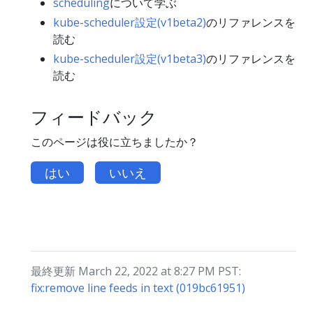
scheduling
について学ぶ
kube-scheduler設定(v1beta2)
のリファレンスを
読む
kube-scheduler設定(v1beta3)
のリファレンスを
読む
フィードバック
このページは役に立ちましたか？
はい
いいえ
最終更新 March 22, 2022 at 8:27 PM PST:
fix:remove line feeds in text (019bc61951)