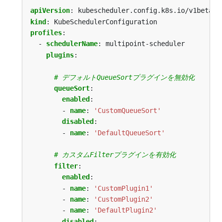
apiVersion
:
kubescheduler.config.k8s.io/v1beta2
kind
:
KubeSchedulerConfiguration
profiles
:
- 
schedulerName
:
multipoint-scheduler
plugins
:
# デフォルトQueueSortプラグインを無効化
queueSort
:
enabled
:
- 
name
:
'CustomQueueSort'
disabled
:
- 
name
:
'DefaultQueueSort'
# カスタムFilterプラグインを有効化
filter
:
enabled
:
- 
name
:
'CustomPlugin1'
- 
name
:
'CustomPlugin2'
- 
name
:
'DefaultPlugin2'
disabled
: