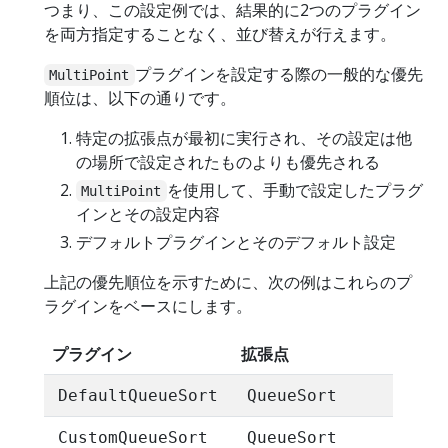
つまり、この設定例では、結果的に2つのプラグイン
を両方指定することなく、並び替えが行えます。
プラグインを設定する際の一般的な優先
MultiPoint
順位は、以下の通りです。
特定の拡張点が最初に実行され、その設定は他
の場所で設定されたものよりも優先される
を使用して、手動で設定したプラグ
MultiPoint
インとその設定内容
デフォルトプラグインとそのデフォルト設定
上記の優先順位を示すために、次の例はこれらのプ
ラグインをベースにします。
プラグイン
拡張点
DefaultQueueSort
QueueSort
CustomQueueSort
QueueSort