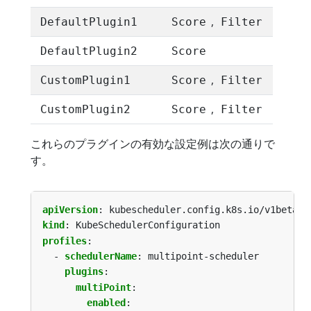
,
DefaultPlugin1
Score
Filter
DefaultPlugin2
Score
,
CustomPlugin1
Score
Filter
,
CustomPlugin2
Score
Filter
これらのプラグインの有効な設定例は次の通りで
す。
apiVersion
:
kubescheduler.config.k8s.io/v1beta3
kind
:
KubeSchedulerConfiguration
profiles
:
- 
schedulerName
:
multipoint-scheduler
plugins
:
multiPoint
:
enabled
: