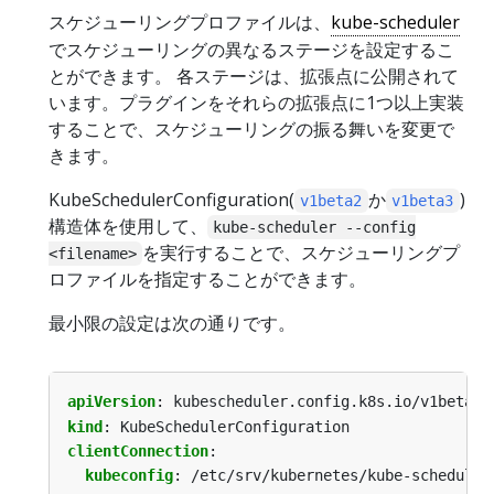
スケジューリングプロファイルは、
kube-scheduler
でスケジューリングの異なるステージを設定するこ
とができます。 各ステージは、拡張点に公開されて
います。プラグインをそれらの拡張点に1つ以上実装
することで、スケジューリングの振る舞いを変更で
きます。
KubeSchedulerConfiguration(
か
)
v1beta2
v1beta3
構造体を使用して、
kube-scheduler --config
を実行することで、スケジューリングプ
<filename>
ロファイルを指定することができます。
最小限の設定は次の通りです。
apiVersion
:
kubescheduler.config.k8s.io/v1beta2
kind
:
KubeSchedulerConfiguration
clientConnection
:
kubeconfig
:
/etc/srv/kubernetes/kube-scheduler