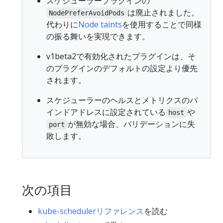
スケジューラープラグインの
は廃止されました。
NodePreferAvoidPods
代わりに
Node taints
を使用することで同様
の振る舞いを実現できます。
v1beta2で有効化されたプラグインは、そ
のプラグインのデフォルトの設定より優先
されます。
スケジューラーのヘルスとメトリクスのバ
インドアドレスに設定されている
や
host
が無効な場合、バリデーションに失
port
敗します。
次の項目
kube-schedulerリファレンス
を読む