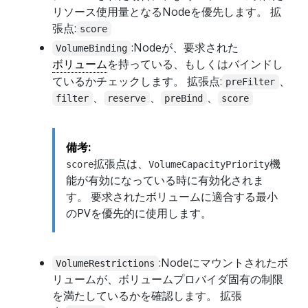
リソース使用量となるNodeを優先します。 拡
張点:
score
:Nodeが、要求された
VolumeBinding
ボリューム
を持っている、もしくはバインドし
ているかチェックします。 拡張点:
、
preFilter
、
、
、
filter
reserve
preBind
score
備考:
拡張点は、
機
score
VolumeCapacityPriority
能が有効になっている時に有効化されま
す。 要求されたボリュームに適合する最小
のPVを優先的に使用します。
:Nodeにマウントされたボ
VolumeRestrictions
リュームが、ボリュームプロバイダ固有の制限
を満たしているかを確認します。 拡張