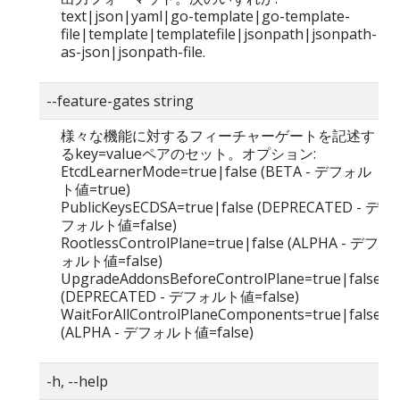
text|json|yaml|go-template|go-template-
file|template|templatefile|jsonpath|jsonpath-
as-json|jsonpath-file.
--feature-gates string
様々な機能に対するフィーチャーゲートを記述す
るkey=valueペアのセット。オプション:
EtcdLearnerMode=true|false (BETA - デフォル
ト値=true)
PublicKeysECDSA=true|false (DEPRECATED - デ
フォルト値=false)
RootlessControlPlane=true|false (ALPHA - デフ
ォルト値=false)
UpgradeAddonsBeforeControlPlane=true|false
(DEPRECATED - デフォルト値=false)
WaitForAllControlPlaneComponents=true|false
(ALPHA - デフォルト値=false)
-h, --help