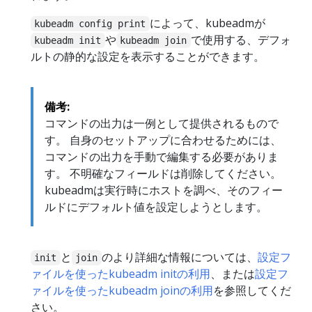
によって、kubeadmが
kubeadm config print
や
で使用する、デフォ
kubeadm init
kubeadm join
ルトの静的な設定を表示することができます。
備考:
コマンドの出力は一例として提供されるもので
す。 自身のセットアップに合わせるためには、
コマンドの出力を手動で編集する必要がありま
す。 不明確なフィールドは削除してください。
kubeadmは実行時にホストを調べ、そのフィー
ルドにデフォルト値を設定しようとします。
と
のより詳細な情報については、
設定フ
init
join
ァイルを使ったkubeadm initの利用
、または
設定フ
ァイルを使ったkubeadm joinの利用
を参照してくだ
さい。