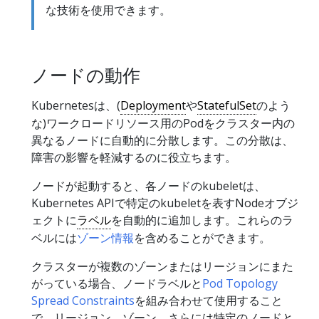
な技術を使用できます。
ノードの動作
Kubernetesは、(
Deployment
や
StatefulSet
のよう
な)ワークロードリソース用のPodをクラスター内の
異なるノードに自動的に分散します。この分散は、
障害の影響を軽減するのに役立ちます。
ノードが起動すると、各ノードのkubeletは、
Kubernetes APIで特定のkubeletを表すNodeオブジ
ェクトに
ラベル
を自動的に追加します。これらのラ
ベルには
ゾーン情報
を含めることができます。
クラスターが複数のゾーンまたはリージョンにまた
がっている場合、ノードラベルと
Pod Topology
Spread Constraints
を組み合わせて使用すること
で、リージョン、ゾーン、さらには特定のノードと