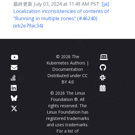
最終更新 July 03, 2024 at 11:49 AM PST:
[ja]
Localization inconsistencies of contents of
"Running in multiple zones" (#46240)
(eb2e79ac34)
© 2026 The
Kubernetes Authors |
Documentation
Distributed under
CC
BY 4.0
© 2026 The Linux
Foundation ®. All
rights reserved. The
Linux Foundation has
registered trademarks
and uses trademarks.
For a list of