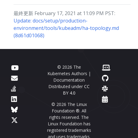
最終更新 February 17, 2021 at 11:09 PM PST:
Update: docs/setup/production-
environment/tools/kubeadm/ha-topology.md
(8d61d01068)
© 2026 The
Kubernetes Authors |
Documentation
Distributed under
CC
BY 4.0
© 2026 The Linux
Foundation ®. All
rights reserved. The
Linux Foundation has
registered trademarks
and uses trademarks.