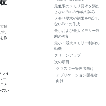
最
最低限のメモリ要求を満た
さないPodの作成の試み
メモリ要求や制限を指定し
ないPodの作成
最大値
最小および最大メモリー制
ます。
約の強制
dを作
最小・最大メモリー制約の
動機
クリーンアップ
次の項目
クラスター管理者向け
ドライ
アプリケーション開発者
レー
向け
ること
下のい