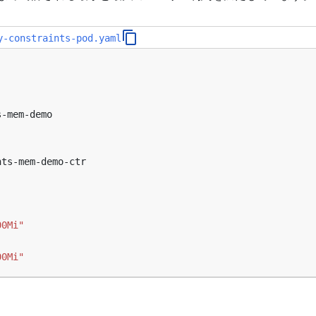
y-constraints-pod.yaml
s-mem-demo
nts-mem-demo-ctr
00Mi"
00Mi"