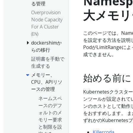
Name
る管理
大メモリ
Overprovision
Node Capacity
For A Cluster
このページでは、Nam
(EN)
を設定する方法を説明
dockershimか
PodがLimitRang
らの移行
成できません。
証明書を手動で
生成する
始める前に
メモリー、
CPU、APIリソ
ースの管理
Kubernetesクラ
ネームスペ
ンツールが設定されて
ースのデフ
ンのホストとして動作
ォルトのメ
をおすすめします。 
モリー要求
ずれかのKubernet
と制限を設
Killercoda