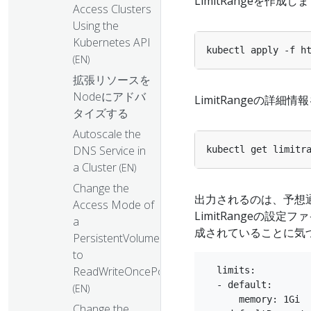
LimitRangeを作成し
Access Clusters
Using the
Kubernetes API
kubectl apply -f h
(EN)
拡張リソースを
Nodeにアドバ
LimitRangeの詳細
タイズする
Autoscale the
DNS Service in
kubectl get limitr
a Cluster
(EN)
Change the
出力されるのは、予想
Access Mode of
LimitRangeの
a
成されていることに気
PersistentVolume
to
ReadWriteOncePod
  limits:

  - default:

(EN)
      memory: 1Gi

Change the