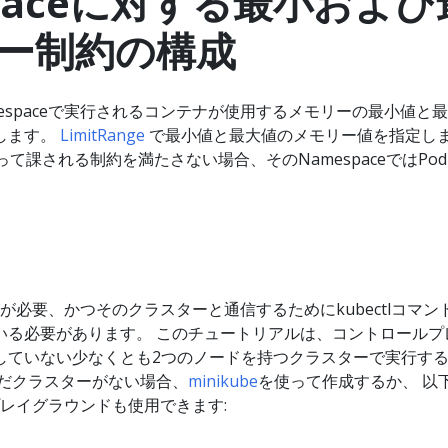
spaceに対する最小および
ー制約の構成
espaceで実行されるコンテナが使用するメモリーの最小値と
します。
LimitRange
で最小値と最大値のメモリー値を指定し
eによって課される制約を満たさない場合、そのNamespaceではPo
スターが必要、かつそのクラスターと通信するためにkubectlコマン
いる必要があります。 このチュートリアルは、コントロールプ
していない少なくとも2つのノードを持つクラスターで実行す
まだクラスターがない場合、
minikube
を使って作成するか、 以
esプレイグラウンドも使用できます: