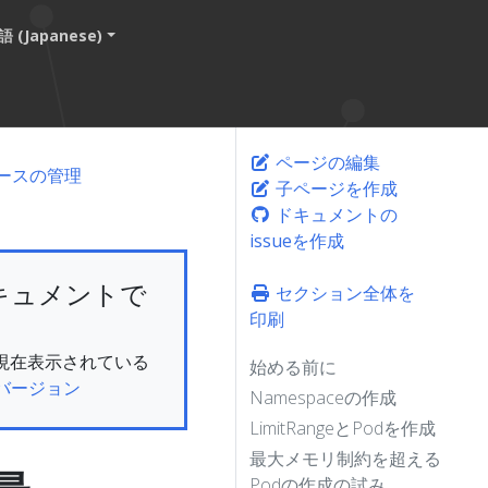
 (Japanese)
ページの編集
ソースの管理
子ページを作成
ドキュメントの
issueを作成
キュメントで
セクション全体を
印刷
ん。現在表示されている
始める前に
バージョン
Namespaceの作成
LimitRangeとPodを作成
最大メモリ制約を超える
Podの作成の試み