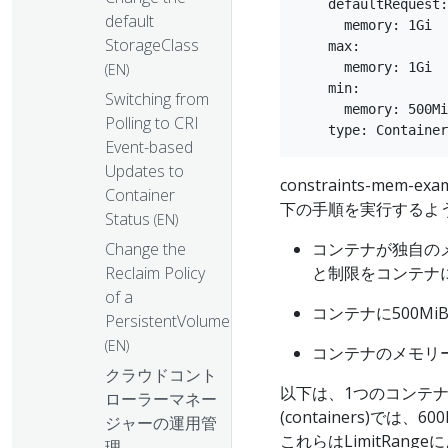
    defaultRequest:

default
      memory: 1Gi

StorageClass
    max:

      memory: 1Gi

(EN)
    min:

Switching from
      memory: 500Mi

Polling to CRI
Event-based
Updates to
constraints-mem
Container
下の手順を実行するよ
Status
(EN)
コンテナが独自の
Change the
と制限をコンテナ
Reclaim Policy
of a
コンテナに500M
PersistentVolume
(EN)
コンテナのメモリー
クラウドコント
以下は、1つのコンテ
ローラーマネー
(containers)で
ジャーの運用管
これらはLimitRa
理