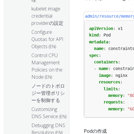
kubelet image
credential
admin/resource/memor
providerの設定
apiVersion
:
v1
Configure
kind
:
Pod
Quotas for API
metadata
:
Objects
(EN)
name
:
constraint
Control CPU
spec
:
Management
containers
:
- 
name
:
constrai
Policies on the
image
:
nginx
Node
(EN)
resources
:
ノードのトポロ
limits
:
ジー管理ポリシ
memory
:
"8
ーを制御する
requests
:
Customizing
memory
:
"6
DNS Service
(EN)
Debugging DNS
Podの作成
Resolution
(EN)