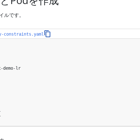
geとPodを作成
ファイルです。
y-constraints.yaml
x-demo-lr
i
r