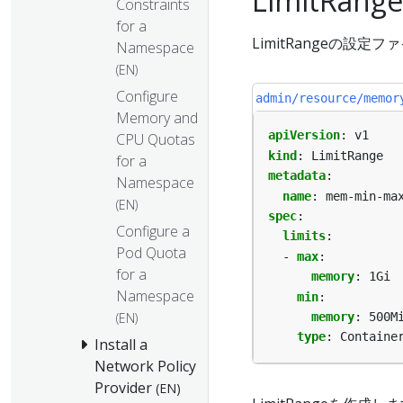
LimitRan
Constraints
for a
LimitRangeの設定
Namespace
(EN)
Configure
admin/resource/memor
Memory and
apiVersion
:
v1
CPU Quotas
kind
:
LimitRange
for a
metadata
:
Namespace
name
:
mem-min-ma
(EN)
spec
:
Configure a
limits
:
Pod Quota
- 
max
:
for a
memory
:
1Gi
Namespace
min
:
memory
:
500M
(EN)
type
:
Containe
Install a
Network Policy
Provider
(EN)