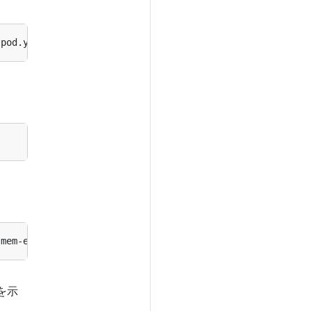
-pod.yaml --namespace
=
を示