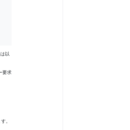
esは以
ー要求
ます。