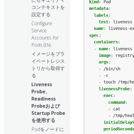
kind
:
Pod
コンテキストを
metadata
:
設定する
labels
:
test
:
liveness
Configure
name
:
liveness-e
Service
spec
:
Accounts for
containers
:
Pods
(EN)
- 
name
:
liveness
イメージをプラ
image
:
registr
イベートレジス
args
:
トリから取得す
- /bin/sh
る
- -c
- touch /tmp/h
Liveness
livenessProbe
:
Probe、
exec
:
Readiness
command
:
Probeおよび
- cat
Startup Probe
- /tmp/hea
を使用する
initialDelay
Podをノードに
periodSecond