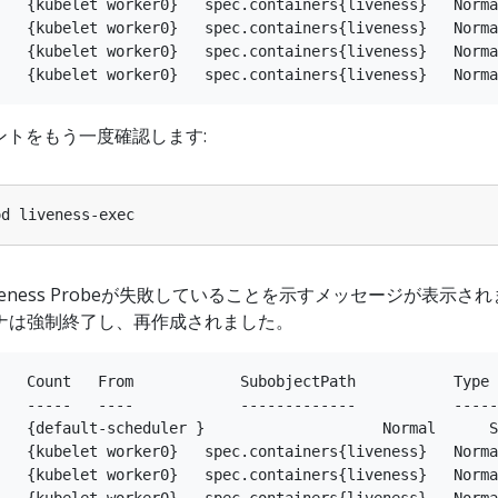
   {kubelet worker0}   spec.containers{liveness}   Norma
   {kubelet worker0}   spec.containers{liveness}   Norma
   {kubelet worker0}   spec.containers{liveness}   Norma
ベントをもう一度確認します:
eness Probeが失敗していることを示すメッセージが表示され
ナは強制終了し、再作成されました。
   Count   From            SubobjectPath           Type 
   -----   ----            -------------           -----
   {default-scheduler }                    Normal      S
   {kubelet worker0}   spec.containers{liveness}   Norma
   {kubelet worker0}   spec.containers{liveness}   Norma
   {kubelet worker0}   spec.containers{liveness}   Norma