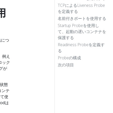
TCPによるLiveness Probe
用
を定義する
名前付きポートを使用する
Startup Probeを使用し
て、起動の遅いコンテナを
保護する
方法につ
Readiness Probeを定義す
る
。 例え
Probeの構成
ロック
次の項目
グが
る状態
コンテ
して使
odは