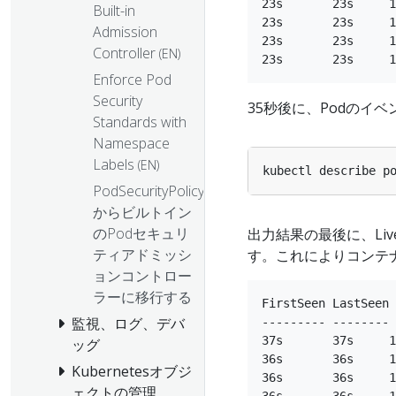
23s       23s     1
Built-in
23s       23s     1
Admission
23s       23s     1
Controller
(EN)
Enforce Pod
Security
35秒後に、Podのイ
Standards with
Namespace
Labels
(EN)
PodSecurityPolicy
からビルトイン
のPodセキュリ
出力結果の最後に、Liv
ティアドミッシ
す。これによりコンテ
ョンコントロー
ラーに移行する
FirstSeen LastSeen 
監視、ログ、デバ
--------- -------- 
37s       37s     1
ッグ
36s       36s     1
Kubernetesオブジ
36s       36s     1
ェクトの管理
36s       36s     1