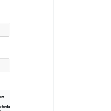
pe        Reason      Message

---    ------      -------

cheduled   Successfully assigned liveness-exec to worker