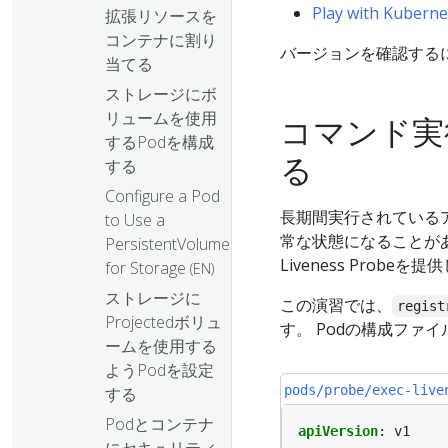
Play with Kuberne
拡張リソースを
コンテナに割り
バージョンを確認する
当てる
ストレージにボ
リュームを使用
コマンド実行
するPodを構成
る
する
Configure a Pod
長期間実行されている
to Use a
常な状態になることがあ
PersistentVolume
Liveness Probeを
for Storage
(EN)
ストレージに
この演習では、
regist
Projectedボリュ
す。 Podの構成ファ
ームを使用する
ようPodを設定
pods/probe/exec-live
する
Podとコンテナ
apiVersion
:
v1
にセキュリティ