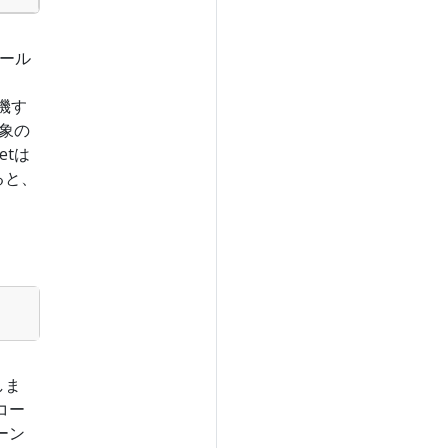
ール
待機す
象の
etは
ると、
しま
コー
ーン