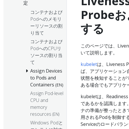
Livenes
定
Probeお
コンテナおよび
Podへのメモリ
する
ーリソースの割
り当て
コンテナおよび
このページでは、Livenes
PodへのCPUリ
いて説明します。
ソースの割り当
て
kubelet
は、Livene
Assign Devices
ば、アプリケーション
to Pods and
状態を検知することが
Containers
ある場合でもアプリケ
(EN)
Assign Pod-level
kubeletは、Read
CPU and
であるかを認識します。
memory
ナの準備が整ったときで
resources
(EN)
用されるPodを制御す
Windows Podと
Serviceのロードバ