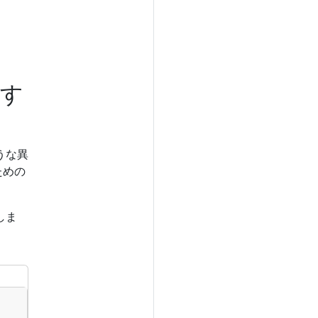
義す
うな異
ための
しま