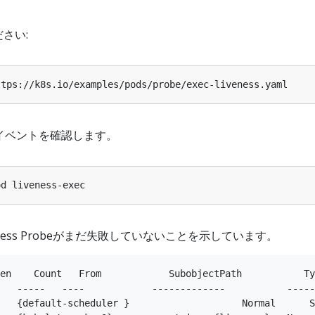
さい:
のイベントを確認します。
ness Probeがまだ失敗していないことを示しています。
en    Count   From            SubobjectPath           Ty
   -----   ----            -------------           -----
   {default-scheduler }                    Normal      S