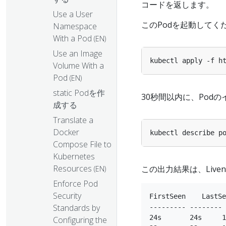
コードを返します。
Use a User
このPodを起動してくだ
Namespace
With a Pod
(EN)
Use an Image
Volume With a
Pod
(EN)
static Podを作
30秒間以内に、Pod
成する
Translate a
Docker
Compose File to
Kubernetes
Resources
この出力結果は、Live
(EN)
Enforce Pod
Security
FirstSeen    LastSe
Standards by
--------- -------- 
24s       24s     1
Configuring the