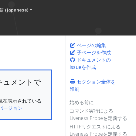
 (Japanese)
ページの編集
子ページを作成
ドキュメントの
issueを作成
キュメントで
セクション全体を
印刷
ん。現在表示されている
始める前に
バージョン
コマンド実行による
Liveness Probeを定義する
HTTPリクエストによる
Liveness Probeを定義する