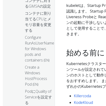
コンテナに対す
kubeletは、Star
るGMSAの設定
認識します。 Startup
コンテナに割り
Liveness Probe
当てるCPUとメ
ンの起動に干渉しない
モリ容量を変更
として使用することで、
する
きます。
Configure
RunAsUserName
for Windows
始める前に
pods and
containers
(EN)
Kubernetesクラ
Create a
ンツールが設定されて
Windows
ンのホストとして動作
HostProcess
をおすすめします。 
Pod
(EN)
ずれかのKubernet
PodにQuality of
Killercoda
Serviceを設定す
KodeKloud
る