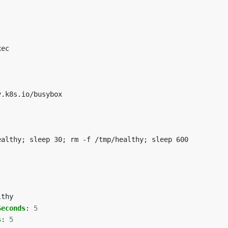
xec
y.k8s.io/busybox
ealthy; sleep 30; rm -f /tmp/healthy; sleep 600
lthy
Seconds
:
5
s
:
5