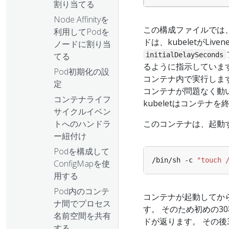
割り当てる
Node Affinityを
この構成ファイルでは、
利用してPodを
ドは、kubeletがLi
ノードに割り当
initialDelaySeconds
てる
るように指示しています。
Pod初期化の設
コンテナ内で実行します
定
コンテナが問題なく動
コンテナライフ
kubeletはコンテナ
サイクルイベン
このコンテナは、起動
トへのハンドラ
ー紐付け
Podを構成して
/bin/sh -c 
"touch 
ConfigMapを使
用する
Pod内のコンテ
コンテナが起動してから
ナ間でプロセス
す。 そのため初めの3
名前空間を共有
ドが返ります。 その後
する