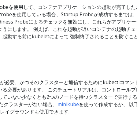
tup Probeを使用して、コンテナアプリケーションの起動が完了し
 Probeを使用している場合、Startup Probeが成功するまでは
と Readiness Probeによるチェックを無効にし、これらがアプリケ
ようにします。 例えば、これを起動が遅いコンテナの起動チェ
起動する前にkubeletによって 強制終了されることを防ぐこ
スターが必要、かつそのクラスターと通信するためにkubectlコマン
いる必要があります。 このチュートリアルは、コントロールプ
していない少なくとも2つのノードを持つクラスターで実行す
まだクラスターがない場合、
minikube
を使って作成するか、 以
esプレイグラウンドも使用できます: