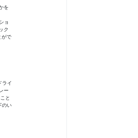
たかを
、
ーショ
ック
とがで
ドライ
レー
ること
下のい