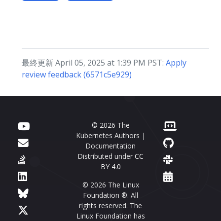
最終更新 April 05, 2025 at 1:39 PM PST:
Apply
review feedback (6571c5e929)
© 2026 The
Kubernetes Authors |
Documentation
Distributed under
CC
BY 4.0
© 2026 The Linux
Foundation ®. All
rights reserved. The
Linux Foundation has