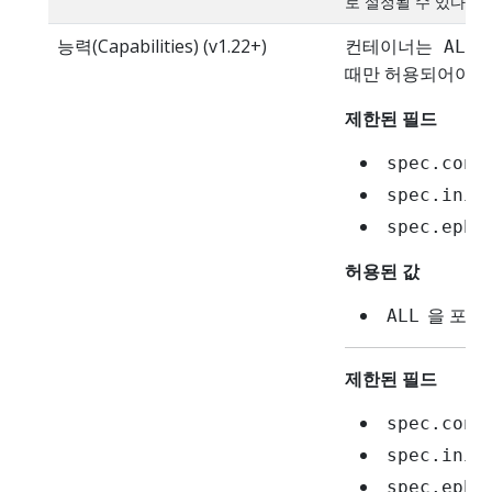
로 설정될 수 있다.
능력(Capabilities) (v1.22+)
컨테이너는
ALL
때만 허용되어야 한
제한된 필드
spec.cont
spec.init
spec.ephe
허용된 값
을 포함
ALL
제한된 필드
spec.cont
spec.init
spec.ephe