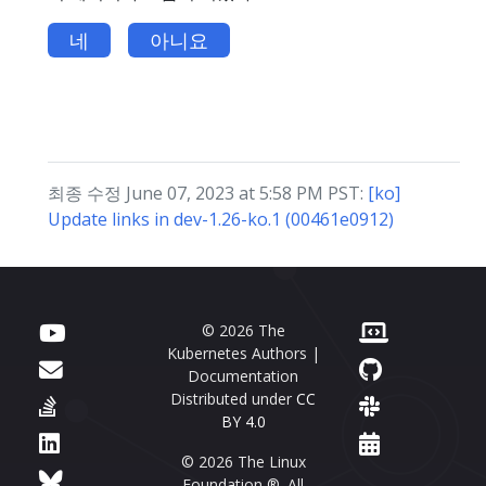
네
아니요
최종 수정 June 07, 2023 at 5:58 PM PST:
[ko]
Update links in dev-1.26-ko.1 (00461e0912)
© 2026 The
Kubernetes Authors |
Documentation
Distributed under
CC
BY 4.0
© 2026 The Linux
Foundation ®. All