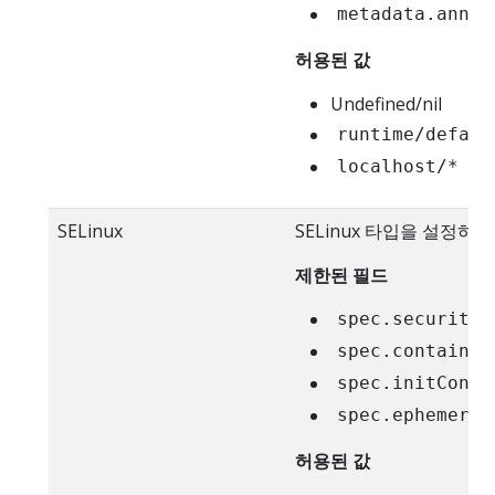
metadata.annot
허용된 값
Undefined/nil
runtime/defaul
localhost/*
SELinux
SELinux 타입을 설정하
제한된 필드
spec.securityC
spec.container
spec.initConta
spec.ephemeral
허용된 값