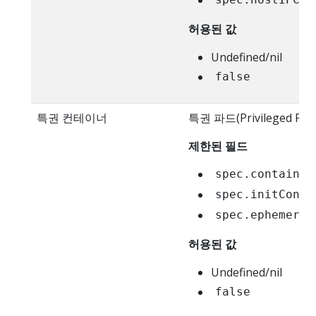
spec.hostIPC
허용된 값
Undefined/nil
false
특권 컨테이너
특권 파드(Privilege
제한된 필드
spec.container
spec.initConta
spec.ephemeral
허용된 값
Undefined/nil
false