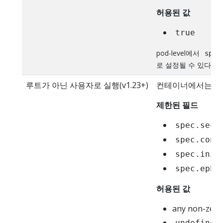
허용된 값
true
pod-level에서
spec
로 설정될 수 있다.
루트가 아닌 사용자로 실행(v1.23+)
컨테이너에서는
ru
제한된 필드
spec.secu
spec.cont
spec.init
spec.ephe
허용된 값
any non-zero
undefined