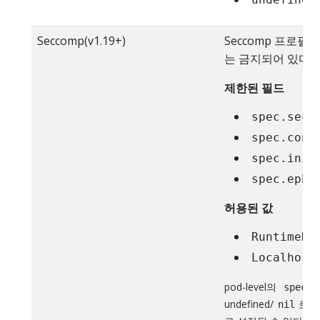
Seccomp(v1.19+)
Seccomp 프로필
는 금지되어 있다.
제한된 필드
spec.secu
spec.cont
spec.init
spec.ephe
허용된 값
RuntimeDe
Localhost
pod-level의
spec.s
undefined/
로 설
nil