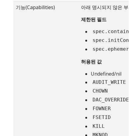
기능(Capabilities)
아래 명시되지 않은 부가
제한된 필드
spec.container
spec.initConta
spec.ephemeral
허용된 값
Undefined/nil
AUDIT_WRITE
CHOWN
DAC_OVERRIDE
FOWNER
FSETID
KILL
MKNOD