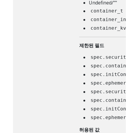
Undefined/""
container_t
container_init
container_kvm_
제한된 필드
spec.securityC
spec.container
spec.initConta
spec.ephemeral
spec.securityC
spec.container
spec.initConta
spec.ephemeral
허용된 값