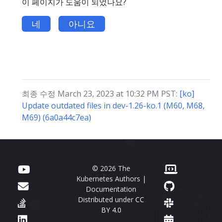
이 페이지가 도움이 되었나요?
네
아니요
최종 수정 March 23, 2023 at 10:32 PM PST:
[ko]
Update outdated files in dev-1.26-ko.1 (M60, M68,
M69) (6a0a44c7ea)
© 2026 The
Kubernetes Authors |
Documentation
Distributed under
CC
BY 4.0