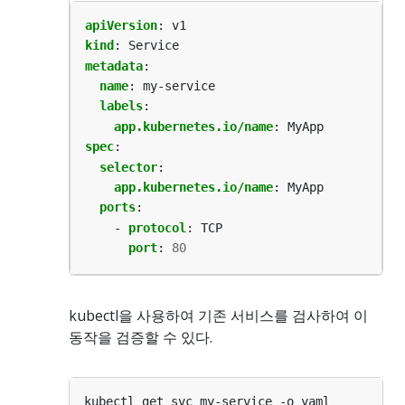
apiVersion
:
v1
kind
:
Service
metadata
:
name
:
my-service
labels
:
app.kubernetes.io/name
:
MyApp
spec
:
selector
:
app.kubernetes.io/name
:
MyApp
ports
:
- 
protocol
:
TCP
port
:
80
kubectl을 사용하여 기존 서비스를 검사하여 이
동작을 검증할 수 있다.