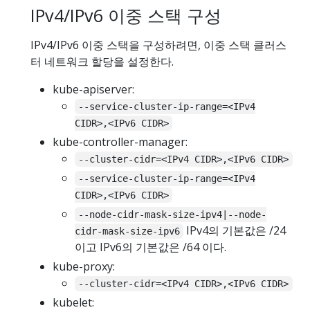
IPv4/IPv6 이중 스택 구성
IPv4/IPv6 이중 스택을 구성하려면, 이중 스택 클러스
터 네트워크 할당을 설정한다.
kube-apiserver:
--service-cluster-ip-range=<IPv4
CIDR>,<IPv6 CIDR>
kube-controller-manager:
--cluster-cidr=<IPv4 CIDR>,<IPv6 CIDR>
--service-cluster-ip-range=<IPv4
CIDR>,<IPv6 CIDR>
--node-cidr-mask-size-ipv4|--node-
IPv4의 기본값은 /24
cidr-mask-size-ipv6
이고 IPv6의 기본값은 /64 이다.
kube-proxy:
--cluster-cidr=<IPv4 CIDR>,<IPv6 CIDR>
kubelet: