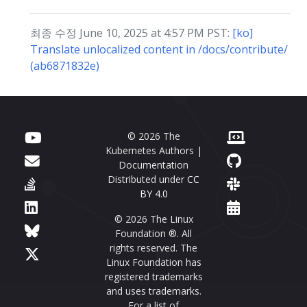
최종 수정 June 10, 2025 at 4:57 PM PST:
[ko]
Translate unlocalized content in /docs/contribute/
(ab6871832e)
© 2026 The
Kubernetes Authors |
Documentation
Distributed under
CC
BY 4.0
© 2026 The Linux
Foundation ®. All
rights reserved. The
Linux Foundation has
registered trademarks
and uses trademarks.
For a list of